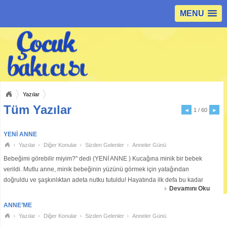
MENU
Yazılar
Tüm Yazılar
◄
1 / 60
►
YENİ ANNE
Yazılar
Diğer Konular
Sizden Gelenler
Anneler Günü
Bebeğimi görebilir miyim?" dedi (YENİ ANNE ) Kucağına minik bir bebek
verildi. Mutlu anne, minik bebeğinin yüzünü görmek için yatağından
doğruldu ve şaşkınlıktan adeta nutku tutuldu! Hayatında ilk defa bu kadar
Devamını Oku
güzel bir yüz görüyordu. Karmaşık duygular içindeydi bebeğinden gözünü
alamıyordu. Anneli
ANNE’ME
Yazılar
Diğer Konular
Sizden Gelenler
Anneler Günü