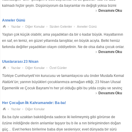
kalmadı hiçbir şeyin. Düşünüyorum da bayramlar mı değişti yoksa bizmi
Devamını Oku
değiştik? Acaba, suçlu bayramlar mı yoksa hızla büyüyen egolarımızmı ?Y
Anneler Günü
Yazılar
Diğer Konular
Sizden Gelenler
Anneler Günü
Yaşları çok küçük olabilir, ama yaşadıkları da bir o kadar büyük. Hayatlarının
en saf, en temiz, en güzel yıllarında tanıştılar, en büyük acıyla. Belki henüz
farkında değiller yaşadıkları olayın ciddiyetinin. Ne de olsa daha çocuk onlar.
Devamını Oku
Yaşıtları gibi koşuyorlar, oynuyorlar, gülüyorlar. Dışarıdan h
Uluslararası 23 Nisan
Yazılar
Diğer Konular
Özel Günler
Türkiye Cumhuriyeti’nin kurucusu ve tamamlayıcısı ulu önder Mustafa Kemal
Atatürk’ün; yarının büyükleri çocuklarımıza armağan ettiği, 23 Nisan Ulusal
Egemenlik ve Çocuk Bayramı’nı her yıl olduğu gibi bu yılda coşku ve sevinç
Devamını Oku
ile kutlanmaktadır. Bu yıl 93. Yılını kutladığımız ulusal
Her Çocuğun İlk Kahramanıdır: Ba-ba!
Yazılar
Diğer Konular
Ba ba öyle uzaktan bakıldığında sadece iki kelimeymiş gibi görünse de
özüne inildiğinde derin anlamlar taşıyor bu b ile a nın birleşiminden doğan
güç… Evet herkes birilerine baba diye sesleniyor, evet dünyada bir sürü