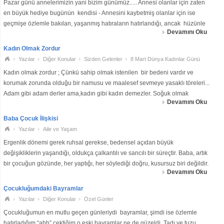
Pazar günü annelerimizin yani bizim günümüz..... Annesi olanlar için zaten
en büyük hediye bugünün kendisi - Annesini kaybetmiş olanlar için ise
geçmişe özlemle bakılan, yaşanmış hatıraların hatırlandığı, ancak hüzünle
Devamını Oku
geçirilen bir gün. O yüzden lütfen halen sahip iken annelerimiz
Kadın Olmak Zordur
Yazılar
Diğer Konular
Sizden Gelenler
8 Mart Dünya Kadınlar Günü
Kadın olmak zordur ; Çünkü sahip olmak istenilen bir bedeni vardır ve
korumak zorunda olduğu bir namusu ve maalesef sevmeye yasaklı töreleri...
Adam gibi adam derler ama,kadın gibi kadın demezler. Soğuk olmak
Devamını Oku
zorundadır, kadının hissetmemesi gerekir, iyi gözükmelidir ama öyle dikkat
çeke
Baba Çocuk İlişkisi
Yazılar
Aile ve Yaşam
Ergenlik dönemi gerek ruhsal gerekse, bedensel açıdan büyük
değişikliklerin yaşandığı, oldukça çalkantılı ve sancılı bir süreçtir. Baba, artık
bir çocuğun gözünde, her yaptığı, her söylediği doğru, kusursuz biri değildir.
Devamını Oku
Bundan böyle çocuğunuz babasını artı ve eksileri ile objektif olarak algılayar
Çocukluğumdaki Bayramlar
Yazılar
Diğer Konular
Özel Günler
Çocukluğumun en mutlu geçen günleriydi bayramlar, şimdi ise özlemle
hatırladığım “ahh” çektiğim o eski bayramlar ne de güzeldi. Tadı ve tuzu