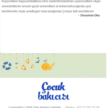
Küçücükken başucumdaBana ninni söylerdinSabahları uyanıncaBeni okşar
severdinBenim annem güzel annemBeni al kollarınaKucağında uyut
beniNinniler söyle yineBugün hala kulağımda Çınlıyor tatlı sesinBenim
Devamını Oku
annem kalbimin senEn güzel yerindesinBenim annem güzel annemBeni al
kollarınaKucağında uyut beniNi
Copyright © 2026 Tüm Hakları Saklıdır.
Telefon : 0(212) 291 53 56