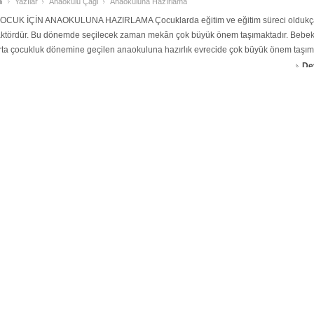
Yazılar
Anaokulu Çağı
Anaokuluna Hazırlama
OCUK İÇİN ANAOKULUNA HAZIRLAMA Çocuklarda eğitim ve eğitim süreci oldukça
aktördür. Bu dönemde seçilecek zaman mekân çok büyük önem taşımaktadır. Bebekli
rta çocukluk dönemine geçilen anaokuluna hazırlık evrecide çok büyük önem taşım
önemde çocuğun ruhen ve
De