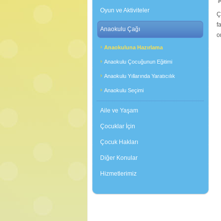
Oyun ve Aktiviteler
Ç
f
Anaokulu Çağı
o
d
Anaokuluna Hazırlama
Anaokulu Çocuğunun Eğitimi
Anaokulu Yıllarında Yaratıcılık
Anaokulu Seçimi
Aile ve Yaşam
Çocuklar İçin
Çocuk Hakları
Diğer Konular
Hizmetlerimiz