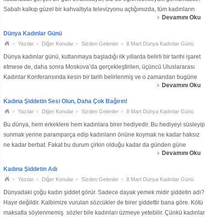
Sabah kalkıp güzel bir kahvaltıyla televizyonu açtığımızda, tüm kadınların
Devamını Oku
sevinçle bağıra bağıra şarkılar söyleyip, dans ettiğini gördüğümüzde g
Dünya Kadınlar Günü
Yazılar
Diğer Konular
Sizden Gelenler
8 Mart Dünya Kadınlar Günü
Dünya kadınlar günü, kutlanmaya başladığı ilk yıllarda belirli bir tarihi işaret
etmese de, daha sonra Moskova’da gerçekleştirilen, üçüncü Uluslararası
Kadınlar Konferansında kesin bir tarih belirlenmiş ve o zamandan bugüne
Devamını Oku
her yıl ‘’8 Mart’’ günü, yaşayan milyonlarca k
Kadına Şiddetin Sesi Olun, Daha Çok Bağırın!
Yazılar
Diğer Konular
Sizden Gelenler
8 Mart Dünya Kadınlar Günü
Bu dünya, hem erkeklere hem kadınlara birer hediyedir. Bu hediyeyi süsleyip
sunmak yerine paramparça edip kadınların önüne koymak ne kadar haksız
ne kadar berbat. Fakat bu durum çirkin olduğu kadar da günden güne
Devamını Oku
artmakta, tepeden tırnağa dünyayı sarmakta. Kadınlar dünyayı pembelere
boyamak, maviler
Kadına Şiddetin Adı
Yazılar
Diğer Konular
Sizden Gelenler
8 Mart Dünya Kadınlar Günü
Dünyadaki çoğu kadın şiddet görür. Sadece dayak yemek midir şiddetin adı?
Hayır değildir. Kalbimize vurulan sözcükler de birer şiddettir bana göre. Kötü
maksatla söylenmemiş sözler bile kadınları üzmeye yetebilir. Çünkü kadınlar