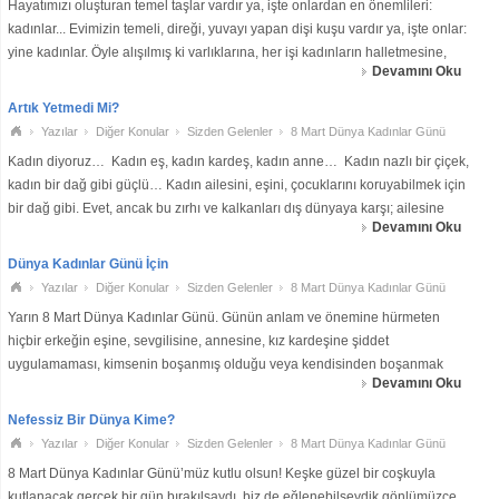
Hayatımızı oluşturan temel taşlar vardır ya, işte onlardan en önemlileri:
kadınlar... Evimizin temeli, direği, yuvayı yapan dişi kuşu vardır ya, işte onlar:
yine kadınlar. Öyle alışılmış ki varlıklarına, her işi kadınların halletmesine,
Devamını Oku
oradan oraya koşuşturmalarına; içten içe şu kadınlar olmasa ne
Artık Yetmedi Mi?
Yazılar
Diğer Konular
Sizden Gelenler
8 Mart Dünya Kadınlar Günü
Kadın diyoruz… Kadın eş, kadın kardeş, kadın anne… Kadın nazlı bir çiçek,
kadın bir dağ gibi güçlü… Kadın ailesini, eşini, çocuklarını koruyabilmek için
bir dağ gibi. Evet, ancak bu zırhı ve kalkanları dış dünyaya karşı; ailesine
Devamını Oku
şımarık, eşine nazlı, çocuklarına şef
Dünya Kadınlar Günü İçin
Yazılar
Diğer Konular
Sizden Gelenler
8 Mart Dünya Kadınlar Günü
Yarın 8 Mart Dünya Kadınlar Günü. Günün anlam ve önemine hürmeten
hiçbir erkeğin eşine, sevgilisine, annesine, kız kardeşine şiddet
uygulamaması, kimsenin boşanmış olduğu veya kendisinden boşanmak
Devamını Oku
isteyen karısını bu sebeple parça pinçik etmemesi ve akşam haberlerinde
‘namusum için öldürdüm, ç
Nefessiz Bir Dünya Kime?
Yazılar
Diğer Konular
Sizden Gelenler
8 Mart Dünya Kadınlar Günü
8 Mart Dünya Kadınlar Günü’müz kutlu olsun! Keşke güzel bir coşkuyla
kutlanacak gerçek bir gün bırakılsaydı, biz de eğlenebilseydik gönlümüzce.