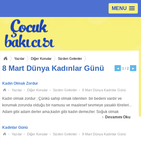
MENU
Yazılar
Diğer Konular
Sizden Gelenler
8 Mart Dünya Kadınlar Günü
◄
1 / 2
►
Kadın Olmak Zordur
Yazılar
Diğer Konular
Sizden Gelenler
8 Mart Dünya Kadınlar Günü
Kadın olmak zordur ; Çünkü sahip olmak istenilen bir bedeni vardır ve
korumak zorunda olduğu bir namusu ve maalesef sevmeye yasaklı töreleri...
Adam gibi adam derler ama,kadın gibi kadın demezler. Soğuk olmak
Devamını Oku
zorundadır, kadının hissetmemesi gerekir, iyi gözükmelidir ama öyle dikkat
çeke
Kadınlar Günü
Yazılar
Diğer Konular
Sizden Gelenler
8 Mart Dünya Kadınlar Günü