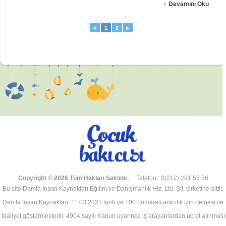
Devamını Oku
hassas, kırılgan ve duygusaldır. Siz erkekler kadınların has
Sorun Bizimse Çözüm Bizdedir
◄
1
2
►
Yazılar
Diğer Konular
Sizden Gelenler
8 Mart Dünya Kadınlar Günü
Her yıl olduğu gibi bu yıl da 8 Martta biz kadınlar, yanımıza bazı erkek
destekçileri de alarak sokaklara dökülecek ve bize atfedilen bu günü
kutlayacağız. Buraya kadar her şey gayet normal ve rutin görünüyor.
Devamını Oku
Özellikle de bu yıl bu törenlerin oldukça buruk geçeceğini düşünüyorum.
Çünkü sanırım ülke
Çığlık
Yazılar
Diğer Konular
Sizden Gelenler
8 Mart Dünya Kadınlar Günü
Korku nedir sizce? Bir çocuk için karanlıktır bazen ya da annesiz kalmaktır
savunmasızca. Bir tavşan için gözüne tutulan ışık, bir ceylan için avcının
acımasız silahından çıkan tek bir kurşun… Bazense karanlık aynalardır
Devamını Oku
korku. Baktığınızda yokluğu görmektir sadece. Bir annenin z
Copyright © 2026 Tüm Hakları Saklıdır.
Telefon : 0(212) 291 53 56
Bu site Damla İnsan Kaynakları Eğitim ve Danışmanlık Hiz. Ltd. Şti. şirketine aittir.
Damla İnsan Kaynakları, 11.03.2021 tarih ve 100 numaralı aracılık izin belgesi ile
faaliyet göstermektedir. 4904 sayılı Kanun uyarınca iş arayanlardan ücret alınması