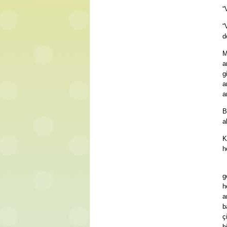
“
“
d
M
a
g
a
a
B
a
K
h
O
g
h
a
b
ç
b