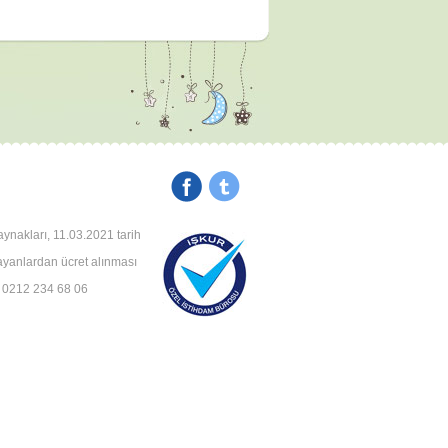
aynakları, 11.03.2021 tarih
rayanlardan ücret alınması
: 0212 234 68 06