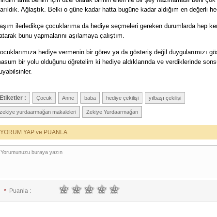
arıldık. Ağlaştık. Belki o güne kadar hatta bugüne kadar aldığım en değerli hed
aşım ilerledikçe çocuklarıma da hediye seçmeleri gereken durumlarda hep ken
atarak bunu yapmalarını aşılamaya çalıştım.
ocuklarımıza hediye vermenin bir görev ya da gösteriş değil duygularımızı g
asum bir yolu olduğunu öğretelim ki hediye aldıklarında ve verdiklerinde son
uyabilsinler.
Etiketler :
Çocuk
Anne
baba
hediye çekilişi
yılbaşı çekilişi
zekiye yurdaarmağan makaleleri
Zekiye Yurdaarmağan
YORUM YAP ve PUANLA
Puanla :
*
E-posta :
*