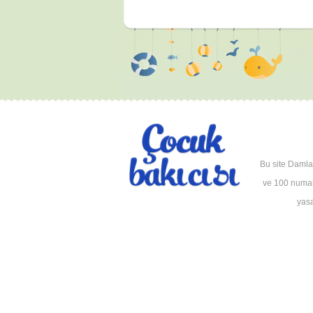
Bu site Damla 
ve 100 numara
yasa