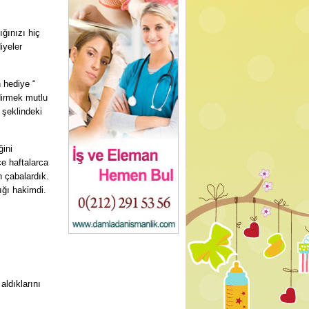
ığınızı hiç
iyeler
 hediye “
dirmek mutlu
 şeklindeki
ini
e haftalarca
 çabalardık.
ığı hakimdi.
aldıklarını