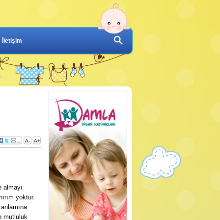
İletişim
A-
A+
e almayı
ırım yoktur.
k anlamına
n mutluluk