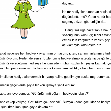
duyarız.
Ne tür hediyeler almaktan hoşland
düşündünüz mü? Ya da ne tür hed
seçmeye özen gösterdiğinizi…
Hangi sözlüğe bakarsanız bakın
sözcüğünün karşılığı; birini sevin
etmek için karşılıksız verilen şey”
açıklamayla karşılaşırsınız.
akat nedense ben hediye kavramının o masum, içten, samimi anlamını yitirdiğ
üşünüyorum. Neden derseniz: Bizler birine hediye almak istediğimizde günlerc
üşünür vereceğimiz hediyeye kendimizden, ruhumuzdan bir şeyler katmak için
asıl bir şey vermeliyim ki hem onda kalsın hem baktıkça beni hatırlasın mant
imdilerde hediye alıp vermek bir yarış haline getirilmeye başlanmış durumda.
rneğin geçenlerde şöyle bir konuşmaya şahit oldum:
aba, anneye soruyor; “Götürdün mü oğlanın hediyesini okula?”
nne cevap veriyor, “Götürdüm çok sevindi”. Buraya kadar, çocuklarına hediye 
üşünürken konuşma şöyle devam etti