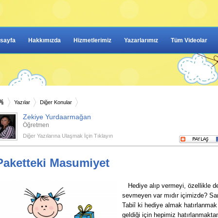
sayfa
Hakkımızda
Hizmetlerimiz
Yazarlarımız
Tüm Videolar
Yazılar
Diğer Konular
Zekiye Yurdaarmağan
Öğretmen
Diğer Yazılarına Ulaşmak İçin Tıklayın
Paketteki Masumiyet
Hediye alıp vermeyi, özellikle d
sevmeyen var mıdır içimizde? San
Tabiî ki hediye almak hatırlanma
geldiği için hepimiz hatırlanmakta