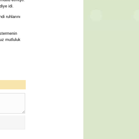
iye idi.
di ruhlarını
östermenin
suz mutluluk