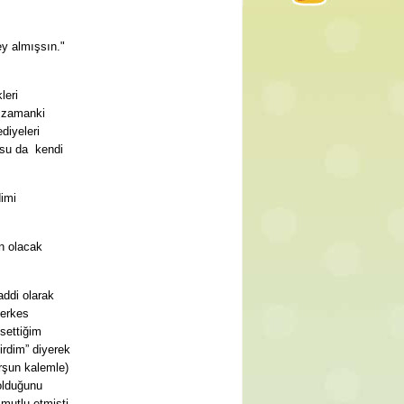
ey almışsın."
leri
r zamanki
diyeleri
usu da kendi
imi
n olacak
ddi olarak
Herkes
hsettiğim
rdim” diyerek
rşun kalemle)
olduğunu
 mutlu etmişti.