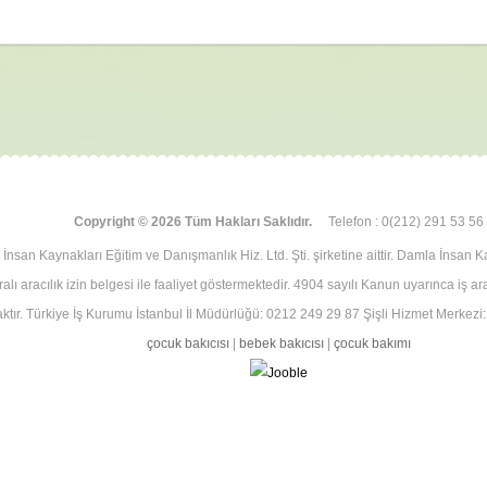
İsim :
*
Copyright © 2026 Tüm Hakları Saklıdır.
Telefon : 0(212) 291 53 56
İnsan Kaynakları Eğitim ve Danışmanlık Hiz. Ltd. Şti. şirketine aittir. Damla İnsan K
lı aracılık izin belgesi ile faaliyet göstermektedir. 4904 sayılı Kanun uyarınca iş a
ktır. Türkiye İş Kurumu İstanbul İl Müdürlüğü: 0212 249 29 87 Şişli Hizmet Merkezi
çocuk bakıcısı
|
bebek bakıcısı
|
çocuk bakımı