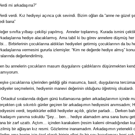
Verdi mi arkadaşına?”
Verdi verdi. Kız hediyeyi açınca çok sevindi. Bizim oğlan da “anne ne güzel ş
edi bana”
eğer sınıfta yılbaşı çekilişi yapılmış. Anneler toplanmış. Kurada ismini çektik
rkadaşlarına hediye alacaklarmış. Ama tabiî ki bu görev annelere düşmüş he
ibi… Birbirlerinin çocuklarına aldıkları hediyeleri getirmiş çocuklarının da bu he
rkadaşlarına vermesini gururla izlemişler. “Kim ne değerde hediye almış” kon
ralarında değerlendirilmiş.
en bu annelerin çocukların masum duygularını çaldıklarını düşünmekten kend
lamıyorum.
eşke çocuklarına içlerinden geldiği gibi masumca, basit, duygularına tercüma
ediyeler seçmelerini, hediyenin manevi değerinin olduğunu öğretmiş olsalardı.
rtaokul sıralarında doğum günü kutlamasına gelen arkadaşlarımın içinde ma
erçekten çok sıkıntılı günler geçiren bir arkadaşımın hediyesini anımsadım; 
ediyesini verdi, teşekkürler edildi hediyeler açıldı, gözler parladı… Derken ba
rkadaşım yanıma sokuldu “Şey… ben… hediye alamadım ama sana bunu geti
ana bir zarf uzattı. Açtım… içinden karakalem (resim kalemi olmadığından ku
izilmiş bir ağlayan kız resmi. Gözlerime inanamadım. Arkadaşımın yetenekli 
ilirdim ama benim için özel olarak birinin elleri ile bir şey hazırlaması beni çok