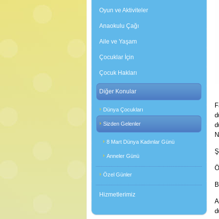
Oyun ve Aktiviteler
Anaokulu Çağı
Aile ve Yaşam
Çocuklar İçin
Çocuk Hakları
Diğer Konular
F
Dünya Çocukları
d
Sizden Gelenler
d
N
8 Mart Dünya Kadınlar Günü
Ş
Anneler Günü
Ö
Özel Günler
B
Hizmetlerimiz
A
d