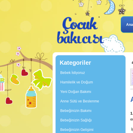
Ana
Kategoriler
Bebek İstiyoruz
Hamilelik ve Doğum
Yeni Doğan Bakımı
Anne Sütü ve Beslenme
Bebeğinizin Bakımı
1
e
Bebeğinizin Sağlığı
İ
Bebeğinizin Gelişimi