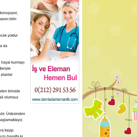
 konuşuyor,
asını bilin
cek yoktur.
ca da
, hayal kurmayı
leriyle
 planlar
nden biriside
sali olumsuz
adır. Üstesinden
başlamaktayız.
nra kaygı
uzu hayatta ki