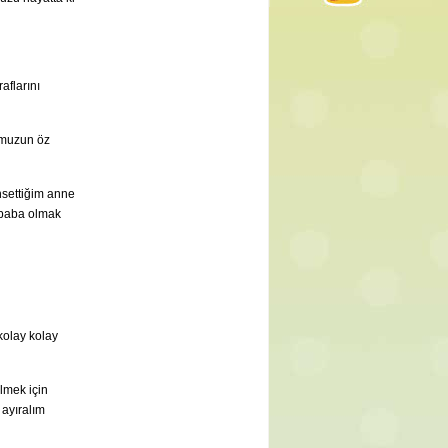
aflarını
umuzun öz
hsettiğim anne
e baba olmak
kolay kolay
lmek için
 ayıralım