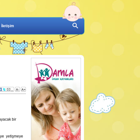
İletişim
A-
A+
ayacak bir
şeye yetişmeye