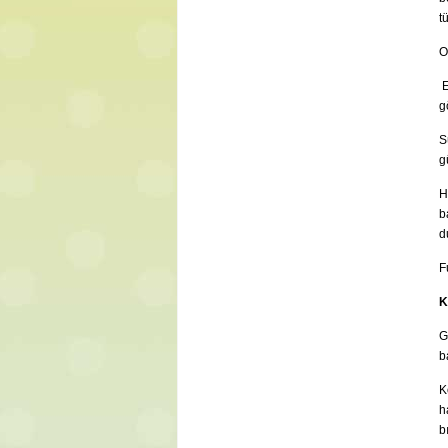
t
O
E
g
S
g
H
b
d
F
K
G
b
K
h
b