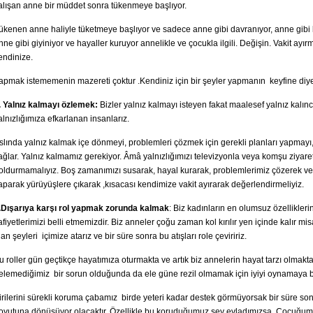
alışan anne bir müddet sonra tükenmeye başlıyor.
ükenen anne haliyle tüketmeye başlıyor ve sadece anne gibi davranıyor, anne gibi
nne gibi giyiniyor ve hayaller kuruyor annelikle ve çocukla ilgili. Değişin. Vakit ayırm
endinize.
apmak istememenin mazereti çoktur .Kendiniz için bir şeyler yapmanın keyfine diye
. Yalnız kalmayı özlemek:
Bizler yalnız kalmayı isteyen fakat maalesef yalnız kalın
alnızlığımıza efkarlanan insanlarız.
slında yalnız kalmak içe dönmeyi, problemleri çözmek için gerekli planları yapmayı
ağlar. Yalnız kalmamız gerekiyor. Âmâ yalnızlığımızı televizyonla veya komşu ziyaret
oldurmamalıyız. Boş zamanımızı susarak, hayal kurarak, problemlerimiz çözerek ve
aparak yürüyüşlere çıkarak ,kısacası kendimize vakit ayırarak değerlendirmeliyiz.
.Dışarıya karşı rol yapmak zorunda kalmak
: Biz kadınların en olumsuz özellikleri
afiyetlerimizi belli etmemizdir. Biz anneler çoğu zaman kol kırılır yen içinde kalır mi
lan şeyleri içimize atarız ve bir süre sonra bu atışları role çeviririz.
u roller gün geçtikçe hayatımıza oturmakta ve artık biz annelerin hayat tarzı olmakt
elemediğimiz bir sorun olduğunda da ele güne rezil olmamak için iyiyi oynamaya 
irilerini sürekli koruma çabamız birde yeteri kadar destek görmüyorsak bir süre so
oyutuna dönüşüyor olacaktır. Özellikle bu koruduğumuz şey evladımızsa .Çocuğum