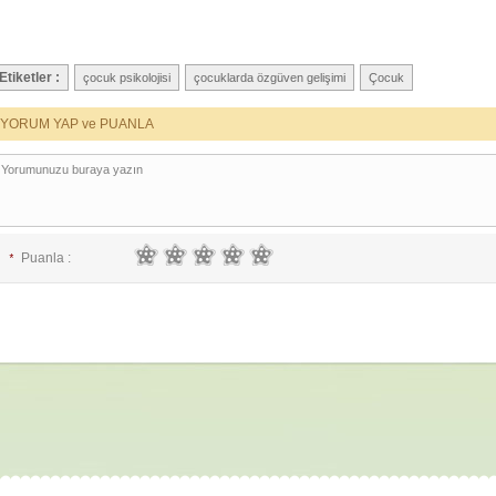
Etiketler :
çocuk psikolojisi
çocuklarda özgüven gelişimi
Çocuk
YORUM YAP ve PUANLA
Puanla :
*
E-posta :
*
İsim :
*