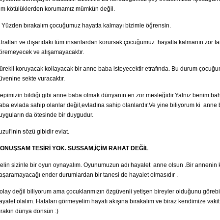
üm kötülüklerden korumamız mümkün değil.
 Yüzden bırakalım çocuğumuz hayatta kalmayı bizimle öğrensin.
traftan ve dışarıdaki tüm insanlardan korursak çocuğumuz hayatta kalmanın zor tar
öremeyecek ve alışamayacaktır.
ürekli koruyacak kollayacak bir anne baba isteyecektir etrafında. Bu durum çocuğ
üvenine sekte vuracaktır.
epimizin bildiği gibi anne baba olmak dünyanın en zor mesleğidir.Yalnız benim ba
aba evlada sahip olanlar değil,evladına sahip olanlardır.Ve yine biliyorum ki ann
uyguların da ötesinde bir duygudur.
uzul'inin sözü gibidir evlat.
ONUŞSAM TESİRİ YOK. SUSSAM,İÇİM RAHAT DEĞİL
elin sizinle bir oyun oynayalım. Oyunumuzun adı hayalet anne olsun .Bir annenin 
aşaramayacağı ender durumlardan bir tanesi de hayalet olmasıdır .
olay değil biliyorum ama çocuklarımızın özgüvenli yetişen bireyler olduğunu görebi
ayalet olalım. Hataları görmeyelim hayatı akışına bırakalım ve biraz kendimize vakit
ırakın dünya dönsün :)