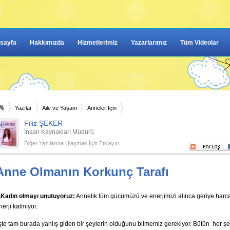
sayfa
Hakkımızda
Hizmetlerimiz
Yazarlarımız
Tüm Videolar
Yazılar
Aile ve Yaşam
Anneler İçin
Filiz ŞEKER
İnsan Kaynakları Müdürü
Diğer Yazılarına Ulaşmak İçin Tıklayın
Anne Olmanın Korkunç Tarafı
.Kadın olmayı unutuyoruz:
Annelik tüm gücümüzü ve enerjimizi alınca geriye harc
nerji kalmıyor.
şte tam burada yanlış giden bir şeylerin olduğunu bilmemiz gerekiyor. Bütün her 