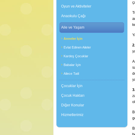
ç
Oyun ve Aktiviteler
T
Anaokulu Çağı
a
k
Aile ve Yaşam
Y
Anneler İçin
2
Evlat Edinen Aileler
y
Kardeş Çocuklar
A
Babalar İçin
s
d
Ailece Tatil
y
Çocuklar İçin
3
Çocuk Hakları
z
o
Diğer Konular
B
Hizmetlerimiz
g
B
b