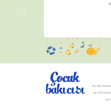
k
A
A
(
y
B
B
p
H
n
G
Bu site Damla 
ve 100 numara
G
yasa
o
b