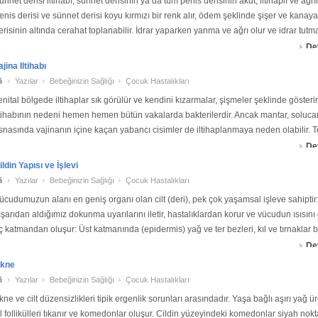
ünnet derisi iltihabı, sünnet derisinin ya da tüm penis derisinin akut, iltihaplı ve ağrıl
enis derisi ve sünnet derisi koyu kırmızı bir renk alır, ödem şeklinde şişer ve kanaya
erisinin altında cerahat toplanabilir. İdrar yaparken yanma ve ağrı olur ve idrar tutm
De
ajina Iltihabı
Yazılar
Bebeğinizin Sağlığı
Çocuk Hastalıkları
enital bölgede iltihaplar sık görülür ve kendini kızarmalar, şişmeler şeklinde gösterir
ltihabının nedeni hemen hemen bütün vakalarda bakterilerdir. Ancak mantar, soluc
snasında vajinanın içine kaçan yabancı cisimler de iltihaplanmaya neden olabilir. 
alıcı) vaji
De
ildin Yapısı ve İşlevi
Yazılar
Bebeğinizin Sağlığı
Çocuk Hastalıkları
ücudumuzun alanı en geniş organı olan cilt (deri), pek çok yaşamsal işleve sahiptir:
ışarıdan aldığımız dokunma uyarılarını iletir, hastalıklardan korur ve vücudun ısısını 
ç katmandan oluşur: Üst katmanında (epidermis) yağ ve ter bezleri, kıl ve tırnaklar b
pidermisin
De
kne
Yazılar
Bebeğinizin Sağlığı
Çocuk Hastalıkları
kne ve cilt düzensizlikleri tipik ergenlik sorunları arasındadır. Yaşa bağlı aşırı yağ 
ıl follikülleri tıkanır ve komedonlar oluşur. Cildin yüzeyindeki komedonlar siyah nok