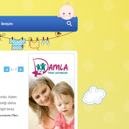
İletişim
◄
1 / 7
►
ordu: Astım
ılığı daha
gili biraz
vamını Oku