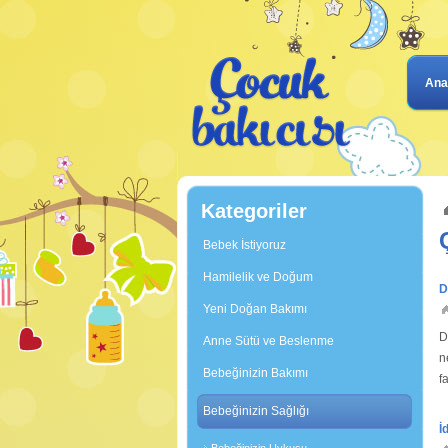
Ana
Kategoriler
Bebek İstiyoruz
Hamilelik ve Doğum
D
Yeni Doğan Bakımı
D
Anne Sütü ve Beslenme
n
Bebeğinizin Bakımı
f
b
Bebeğinizin Sağlığı
İ