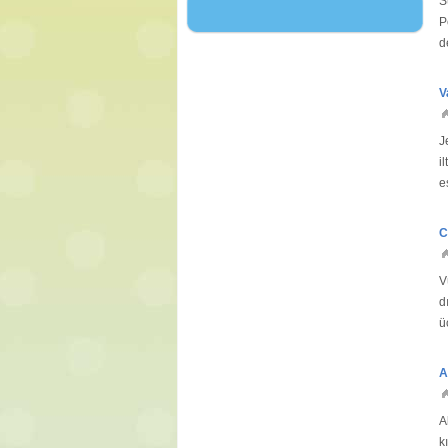
S
P
d
V
J
i
e
(k
C
V
d
ü
E
A
A
k