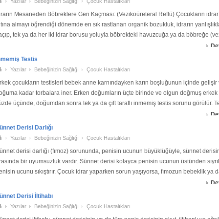
Yazılar
Bebeğinizin Sağlığı
Çocuk Hastalıkları
drarın Mesaneden Böbreklere Geri Kaçması: (Vezikoüreteral Reflü) Çocukların idrarı
ltına almayı öğrendiği dönemde en sık rastlanan organik bozukluk, idrarın yanlışl
açıp, tek ya da her iki idrar borusu yoluyla böbrekteki havuzcuğa ya da böbreğe (v
eflü) dönmesidir
De
nmemiş Testis
Yazılar
Bebeğinizin Sağlığı
Çocuk Hastalıkları
rkek çocukların testisleri bebek anne karnındayken karın boşluğunun içinde gelişi
oğuma kadar torbalara iner. Erken doğumların üçte birinde ve olgun doğmuş erkek
üzde üçünde, doğumdan sonra tek ya da çift taraflı inmemiş testis sorunu görülür. Te
orbada hissedileme
De
ünnet Derisi Darlığı
Yazılar
Bebeğinizin Sağlığı
Çocuk Hastalıkları
ünnet derisi darlığı (fımoz) sorununda, penisin ucunun büyüklüğüyle, sünnet derisin
rasında bir uyumsuzluk vardır. Sünnet derisi kolayca penisin ucunun üstünden sıyr
enisin ucunu sıkıştırır. Çocuk idrar yaparken sorun yaşıyorsa, fımozun bebeklik ya 
ocukluk dönemi
De
ünnet Derisi İltihabı
Yazılar
Bebeğinizin Sağlığı
Çocuk Hastalıkları