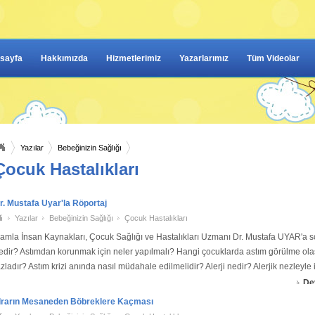
sayfa
Hakkımızda
Hizmetlerimiz
Yazarlarımız
Tüm Videolar
Yazılar
Bebeğinizin Sağlığı
Çocuk Hastalıkları
r. Mustafa Uyar'la Röportaj
Yazılar
Bebeğinizin Sağlığı
Çocuk Hastalıkları
amla İnsan Kaynakları, Çocuk Sağlığı ve Hastalıkları Uzmanı Dr. Mustafa UYAR'a s
edir? Astımdan korunmak için neler yapılmalı? Hangi çocuklarda astım görülme olas
azladır? Astım krizi anında nasıl müdahale edilmelidir? Alerji nedir? Alerjik nezleyle il
ilgi verebil
De
drarın Mesaneden Böbreklere Kaçması