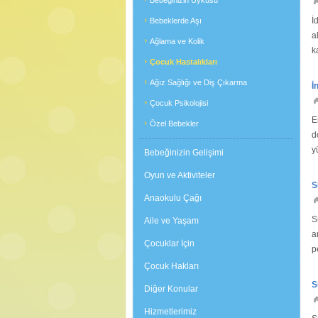
Bebeğinizin Uykusu
İ
Bebeklerde Aşı
a
Ağlama ve Kolik
k
Çocuk Hastalıkları
r
Ağız Sağlığı ve Diş Çıkarma
İ
Çocuk Psikolojisi
E
Özel Bebekler
d
y
Bebeğinizin Gelişimi
t
Oyun ve Aktiviteler
S
Anaokulu Çağı
S
Aile ve Yaşam
a
Çocuklar İçin
p
ç
Çocuk Hakları
S
Diğer Konular
Hizmetlerimiz