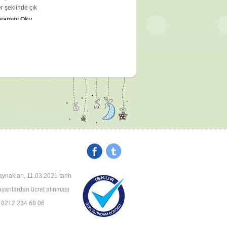
r şeklinde çık
vamını Oku
base bezleri
teriler küçük
e bezelye ya
vamını Oku
a kalamayan
arttı.
n bir
vamını Oku
aynakları, 11.03.2021 tarih
rayanlardan ücret alınması
ığına neden
: 0212 234 68 06
nci dereceden
uyorsa, bu iki