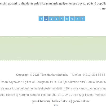
endini gösterir, daha derinlerdeki katmanlarda gelişenleriyse beyaz, pütürlü popülle
De
pse Kan Çıbanı
◄
1
2
3
4
5
6
7
►
Yazılar
Bebeğinizin Sağlığı
Çocuk Hastalıkları
pse ve kan çıbanları küresel bakterilerin (kok) genellikle ter bezi kanalları ya da se
yağ bezleri) yoluyla daha derinlerdeki cilt katmanlarına girmesiyle oluşur. Bazen bak
aralar yoluyla da cilde sızar. Etrafında kızarıklık olan küçük bir kabarcık, kısa süred
De
it
Yazılar
Bebeğinizin Sağlığı
Çocuk Hastalıkları
it (pedikulus) düzenli olarak ev sahipkrinden, yani insandan kan emmeden hayatt
arazitlerdendir. Son zamanlarda Avrupa'da bile bit sorunu yaşayan insanların sayısı 
esaplara göre, Avrupa ülkelerinde okul yaşındaki çocukların yüzde 85'i yaşamlarını
oktasında bitlenmiştir. Ço
Copyright © 2026 Tüm Hakları Saklıdır.
Telefon : 0(212) 291 53 56
De
üneş Yanığı
İnsan Kaynakları Eğitim ve Danışmanlık Hiz. Ltd. Şti. şirketine aittir. Damla İnsan K
Yazılar
Bebeğinizin Sağlığı
Çocuk Hastalıkları
lı aracılık izin belgesi ile faaliyet göstermektedir. 4904 sayılı Kanun uyarınca iş a
üneşin morötesi ışınlarının uzun süre yoğun bir şekilde cildi etkilemesi güneş yan
ktır. Türkiye İş Kurumu İstanbul İl Müdürlüğü: 0212 249 29 87 Şişli Hizmet Merkezi
labilir. Cildin belli bir bölgesindeki acılı kızarma, sadece üst katmanı etkiler ve biri
çocuk bakıcısı
|
bebek bakıcısı
|
çocuk bakımı
ir yanığa denk gelir. Ancak ciltte kabarcıklar ve cildin soyulduğu kırmızı yaralar oluş