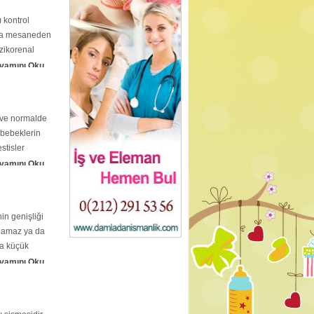
 kontrol
ıkla mesaneden
ezikorenal
vamını Oku
r ve normalde
 bebeklerin
stisler
vamını Oku
in genişliği
ılamaz ya da
da küçük
vamını Oku