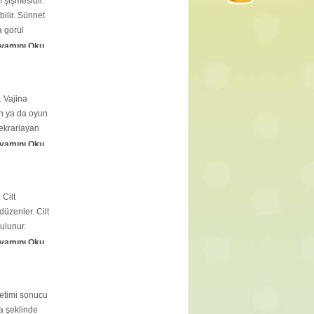
ı şişmesidir.
bilir. Sünnet
a görül
vamını Oku
. Vajina
an ya da oyun
Tekrarlayan
vamını Oku
 Cilt
düzenler. Cilt
ulunur.
vamını Oku
üretimi sonucu
ta şeklinde