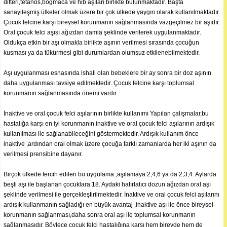
difteri,tetanos,boğmaca ve hib aşıları birlikte bulunmaktadır. Başta
sanayileşmiş ülkeler olmak üzere bir çok ülkede yaygın olarak kullanılmaktadır.
Çocuk felcine karşı bireysel korunmanın sağlanmasında vazgeçilmez bir aşıdır.
Oral çocuk felci aşısı ağızdan damla şeklinde verilerek uygulanmaktadır.
Oldukça etkin bir aşı olmakla birlikte aşının verilmesi sırasında çocuğun
kusması ya da tükürmesi gibi durumlardan olumsuz etkilenebilmektedir.
Aşı uygulanması esnasında ishali olan bebeklere bir ay sonra bir doz aşının
daha uygulanması tavsiye edilmektedir. Çocuk felcine karşı toplumsal
korunmanın sağlanmasında önemi vardır.
İnaktive ve oral çocuk felci aşılarının birlikte kullanımı Yapılan çalışmalar,bu
hastalığa karşı en iyi korunmanın inaktive ve oral çocuk felci aşılarının ardışık
kullanılması ile sağlanabileceğini göstermektedir. Ardışık kullanım önce
inaktive ,ardından oral olmak üzere çocuğa farklı zamanlarda her iki aşının da
verilmesi prensibine dayanır.
Birçok ülkede tercih edilen bu uygulama ;aşılamaya 2,4,6 ya da 2,3,4. Aylarda
beşli aşı ile başlanan çocuklara 18. Aydaki hatırlatıcı dozun ağızdan oral aşı
şeklinde verilmesi ile gerçekleştirilmektedir. İnaktive ve oral çocuk felci aşılarını
ardışık kullanmanın sağladığı en büyük avantaj ,inaktive aşı ile önce bireysel
korunmanın sağlanması,daha sonra oral aşı ile toplumsal korunmanın
sağlanmasıdır. Böylece çocuk felci hastalığına karşı hem bireyde hem de