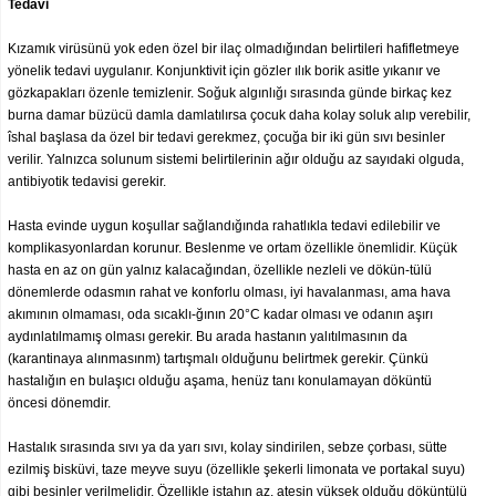
Tedavi
Kızamık virüsünü yok eden özel bir ilaç olmadığından belirtileri hafifletmeye
yönelik tedavi uygulanır. Konjunktivit için gözler ılık borik asitle yıkanır ve
gözkapakları özenle temizlenir. Soğuk algınlığı sırasında günde birkaç kez
burna damar büzücü damla damlatılırsa çocuk daha kolay soluk alıp verebilir,
îshal başlasa da özel bir tedavi gerekmez, çocuğa bir iki gün sıvı besinler
verilir. Yalnızca solunum sistemi belirtilerinin ağır olduğu az sayıdaki olguda,
antibiyotik tedavisi gerekir.
Hasta evinde uygun koşullar sağlandığında rahatlıkla tedavi edilebilir ve
komplikasyonlardan korunur. Beslenme ve ortam özellikle önemlidir. Küçük
hasta en az on gün yalnız kalacağından, özellikle nezleli ve dökün-tülü
dönemlerde odasmın rahat ve konforlu olması, iyi havalanması, ama hava
akımının olmaması, oda sıcaklı-ğının 20°C kadar olması ve odanın aşırı
aydınlatılmamış olması gerekir. Bu arada hastanın yalıtılmasının da
(karantinaya alınmasınm) tartışmalı olduğunu belirtmek gerekir. Çünkü
hastalığın en bulaşıcı olduğu aşama, henüz tanı konulamayan döküntü
öncesi dönemdir.
Hastalık sırasında sıvı ya da yarı sıvı, kolay sindirilen, sebze çorbası, sütte
ezilmiş bisküvi, taze meyve suyu (özellikle şekerli limonata ve portakal suyu)
gibi besinler verilmelidir. Özellikle iştahın az, ateşin yüksek olduğu döküntülü