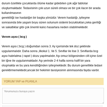
durum özellikle çocuklarda ölüme kadar gidebilen çok ağır tablolar
oluşturmaktadır. Tedavisinin çok uzun süreli olması ve bir çok ilacın bir arada
kullanılmasının
gerekliliği ise hastalığın bir başka yönüdür. Verem hastalığı ,iyileşme
sonrasında bile yaşam boyu süren solunum sistemi bozuklukları,zeka geriliği
ve sakatlıklar gibi çok önemli kalıcı hasarlara neden olabilmektedir.
Verem aşısı ( bcg )
Verem aşısı ( bcg ) doğumdan sonra 3. Ay içerisinde tek doz şeklinde
uygulanmalıdır. Daha sonra ,ilkokul 1. Ve 5. Sınıflar ile lise 3. Sınıflarda bcg
aşısı hatırlatma ( rapel ) dozu yapılmalıdır. Aşı omuz bölgesinden cilt içine özel
bir iğne ile uygulanmaktadır. Aşı yerinde 2-4 hafta sonra hafif bir yara
oluşmakta ve bu yara kendiliğinden iyileşmektedir. Bu durum genellikle tedavi
gerektirmemektedir,ancak bir hekimin tavsiyesinin alınmasında fayda vardır.
YORUM YAP ve PUANLA