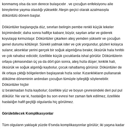
konmamış olsa da son derece bulaşıcıdır . ve çocuğun enfeksiyonu aile
bireylerine yayma olasılığı yüksektir. Ateşin geçici olarak azalmasıyla
döküntülü dönem başlar.
Döküntüler başlangıçta düz, sınırları belirgin pembe renkli küçük lekeler
biçimindedir; daha sonra hafifçe kabarır, büyür, sayılan artar ve giderek
koyulaşıp kırmızılaşır. Döküntüler çıkarken ateş yemden yükselir ve çocuğun
genel durumu kötüleşir. Sürekli yatmak ister ve çok yorgundur, gözleri kolayca
sulanır, aksırıklar yerini gerçek bir soğuk algınlığına bırakır, öksürük hala hırıltılı
ve çok rahatsız edicidir, özellikle küçük çocuklarda ishal görülür. Döküntülerin
ortaya çıkmasından üç ya da dört gün sonra, ateş hızla düşer; kırıklık hali,
öksürük ve soğuk algınlığı kaybolur, çocuk rahatlamış görünür. Döküntüler de
ilk ortaya çıktığı bölgelerden başlayarak hızla solar. Kızarıklıkların pullanarak
dökülme döneminin ardından çocuğun tümüyle iyileştiği söylenebilir.
Döküntüler hiçbir
iz bırakmadan hızla kaybolur; özellikle yüz ve boyun çevresindeki deri pul pul
dökülür. Ne var ki, hastalığın bu son evresi her zaman fark edilmez, özellikle
hastalığın hafif geçtiği olgularda hiç görülmez.
Görülebilecek Komplikasyonlar
Tüm olguların yaklaşık yüzde 6'sında komplikasyonlar görülür; iki yaşına kadar