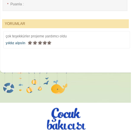
Puanla :
*
YORUMLAR
E-posta :
*
çok teşekkürler projeme yardımcı oldu
yıldız alpsln
İsim :
*