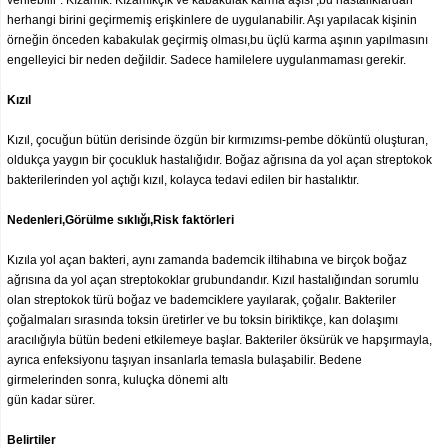
verilebilir . Kızamık. Kızamıkçık ve kabakulak karma aşısı ,bu hastalıklardan
herhangi birini geçirmemiş erişkinlere de uygulanabilir. Aşı yapılacak kişinin
örneğin önceden kabakulak geçirmiş olması,bu üçlü karma aşının yapılmasını
engelleyici bir neden değildir. Sadece hamilelere uygulanmaması gerekir.
Kızıl
Kızıl, çocuğun bütün derisinde özgün bir kırmızımsı-pembe döküntü oluşturan,
oldukça yaygın bir çocukluk hastalığıdır. Boğaz ağrısına da yol açan streptokok
bakterilerinden yol açtığı kızıl, kolayca tedavi edilen bir hastalıktır.
Nedenleri,Görülme sıklığı,Risk faktörleri
Kızıla yol açan bakteri, aynı zamanda bademcik iltihabına ve birçok boğaz
ağrısına da yol açan streptokoklar grubundandır. Kızıl hastalığından sorumlu
olan streptokok türü boğaz ve bademciklere yayılarak, çoğalır. Bakteriler
çoğalmaları sırasında toksin üretirler ve bu toksin biriktikçe, kan dolaşımı
aracılığıyla bütün bedeni etkilemeye başlar. Bakteriler öksürük ve hapşırmayla,
ayrıca enfeksiyonu taşıyan insanlarla temasla bulaşabilir. Bedene
girmelerinden sonra, kuluçka dönemi altı
gün kadar sürer.
Belirtiler