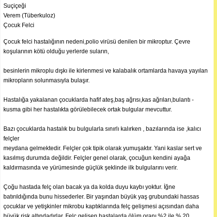
Suçiçeği
Verem (Tüberkuloz)
Çocuk Felci
Çocuk felci hastalığının nedeni,polio virüsü denilen bir mikroptur. Çevre
koşularının kötü olduğu yerlerde suların,
besinlerin mikroplu dışkı ile kirlenmesi ve kalabalık ortamlarda havaya yayılan
mikropların solunmasıyla bulaşır.
Hastalığa yakalanan çocuklarda hafif ateş,baş ağrısı,kas ağrıları,bulantı -
kusma gibi her hastalıkta görülebilecek ortak bulgular mevcuttur.
Bazı çocuklarda hastalık bu bulgularla sınırlı kalırken , bazılarında ise ,kalıcı
felçler
meydana gelmektedir. Felçler çok tipik olarak yumuşaktır. Yani kaslar sert ve
kasılmış durumda değildir. Felçler genel olarak, çocuğun kendini ayağa
kaldırmasında ve yürümesinde güçlük şeklinde ilk bulgularını verir.
Çoğu hastada felç olan bacak ya da kolda duyu kaybı yoktur. İğne
batırıldığında bunu hissederler. Bir yaşından büyük yaş grubundaki hassas
çocuklar ve yetişkinler mikrobu kaptıklarında felç gelişmesi açısından daha
büyük risk altındadırlar. Felç gelişen hastalarda ölüm oranı %2 ile % 20