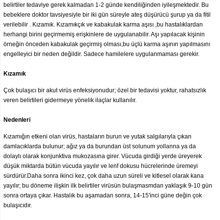
belirtiler tedaviye gerek kalmadan 1-2 günde kendiliğinden iyileşmektedir. Bu
bebeklere doktor tavsiyesiyle bir iki gün süreyle ateş düşürücü şurup ya da fitil
verilebilir . Kızamık. Kızamıkçık ve kabakulak karma aşısı ,bu hastalıklardan
herhangi birini geçirmemiş erişkinlere de uygulanabilir. Aşı yapılacak kişinin
örneğin önceden kabakulak geçirmiş olması,bu üçlü karma aşının yapılmasını
engelleyici bir neden değildir. Sadece hamilelere uygulanmaması gerekir.
Kızamık
Çok bulaşıcı bir akut virüs enfeksiyonudur; özel bir tedavisi yoktur, rahatsızlık
veren belirtileri gidermeye yönelik ilaçlar kullanılır.
Nedenleri
Kızamığın etkeni olan virüs, hastaların burun ve yutak salgılarıyla çıkan
damlacıklarda bulunur; ağız ya da burundan üst solunum yollanna ya da
dolaylı olarak konjunktiva mukozasına girer. Vücuda girdiği yerde üreyerek
düşük miktarda bütün vücuda yayılır ve lenf dokusu hücrelerinde üremeyi
sürdürür.Daha sonra ikinci kez, çok daha uzun süreli ve kitlesel olarak kana
yayılır; bu döneme ilişkin ilk belirtiler virüsün bulaşmasmdan yaklaşık 9-10 gün
sonra ortaya çıkar. Hastalık bu aşamadan sonra, 14-15'inci güne değin çok
bulaşıcıdır.