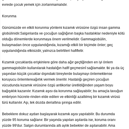
evrede çocuk yemek için zorlanmamalıdır.
Korunma
Günümüzde en etkili korunma yöntemi kızamık virüsüne özgü insan gamma
globülinidir.Salgınlarda ve çocuğun sağlığının başka hastalıklar nedeniyle kötü
olduğu dönemlerde korunmaya önem verilmelidir. Gammagiobülin,
bulaşmadan önce uygulandığında, kızamığı etkili bir biçimde önler; geç
uygulandığında etkisizdir, yalnızca belirtileri hafifletir.
Kızamık çocuklarda erişkinlere göre daha ağır geçtiğinden en iyi önlem
gammagiobülin kullanılarak hastalığın hafif geçmesinİ sağlamaktır. tki ya da üç
yaşından küçük çocuklar dışındaki bireylerde bulaşmayı önlemektense
koruyucu önlemlereağırlık vermek önerilir. Hastalığı geçiren çocuğun
vücudunda kızamık virüsüne özgü antikorlar üretildiğinden yaşam boyu
bağışıklık kazanılır. Kızamık aşısı da korunma sağlayabilir; bu amaçla tavuğun
embriyon hücrele-rinden elde edilen ve etkinliği azaltılmış bir kızamık virüsü
türü kullanılır. Aşı, tek dozda derialtına şırınga edilir.
Bebeklere dokuz aydan başlayarak kızamık aşısı yapılabilir. Bu durumda
yüzde 95 koruma sağlanır. Bir yaşında yapılan aşılarda ise, koruma oranı
yüzde 99'dur. Salgın durumlarında altı aylık bebekler de aşılanabilir. Ama