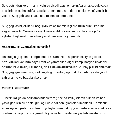
Su çiçeğinden korunmanın yolu su çiçeği aşısı olmaktır.Aşılama, çocuk ya da
erişkinlerin bu hastalığa karşı korunmasında son derece etkin ve güvenilir bir
yoldur. Su çiçeği aşısı hakkında bilinmesi gerekenler:
Su çiçeği aşısı, etkin bir bağışıklık ve aşılanmış kişilere uzun süreli koruma
sağlamaktadır. Güvenilir ve iyi tolere edildiği kanıtlanmış olan bu aşı 12
aylıktan başlamak üzere her yaştaki insana uygulanabilir.
Aşılanmanın avantajları nelerdir?
Hastalığın geçirilmesi engellenerek: Yara izleri, süperenfeksiyon gibi cilt
bozuklukları yanında hayati tehlike yaratabilen diğer komplikasyon risklerini
ortadan kaldırmak, Karantina, okula devamsızlık ve işgücü kayıplarını önlemek,
Su çiçeği geçirmemiş çocukları, doğurganlık çağındaki kadınları ya da çocuk
sahibi anne ve babaları korumak.
Verem (Tüberkuloz)
Tüberküloz ya da halk arasında verem (ince hastalık) olarak bilinen ve her
yaşta görülen bu hastalığın ,ağır ve ciddi sonuçları olabilmektedir. Damlacık
enfeksiyonu şeklinde solunum yoluyla giren mikrop,akciğerlere yerleşmekte ve
oradan da beyin zarına ,kemik iliğine ve lenf bezlerine yayılabilmektedir. Bu