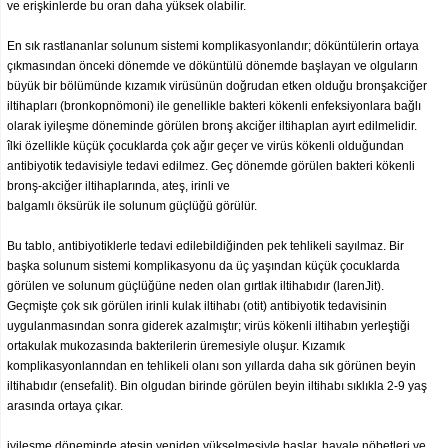
ve erişkinlerde bu oran daha yüksek olabilir.
En sık rastlananlar solunum sistemi komplikasyonlandır; döküntülerin ortaya
çıkmasından önceki dönemde ve döküntülü dönemde başlayan ve olguların
büyük bir bölümünde kızamık virüsünün doğrudan etken olduğu bronşakciğer
iltihapları (bronkopnömoni) ile genellikle bakteri kökenli enfeksiyonlara bağlı
olarak iyileşme döneminde görülen bronş akciğer iltihaplan ayırt edilmelidir.
îlki özellikle küçük çocuklarda çok ağır geçer ve virüs kökenli olduğundan
antibiyotik tedavisiyle tedavi edilmez. Geç dönemde görülen bakteri kökenli
bronş-akciğer iltihaplarında, ateş, irinli ve
balgamlı öksürük ile solunum güçlüğü görülür.
Bu tablo, antibiyotiklerle tedavi edilebildiğinden pek tehlikeli sayılmaz. Bir
başka solunum sistemi komplikasyonu da üç yaşından küçük çocuklarda
görülen ve solunum güçlüğüne neden olan gırtlak iltihabıdır (larenJit).
Geçmişte çok sık görülen irinli kulak iltihabı (otit) antibiyotik tedavisinin
uygulanmasından sonra giderek azalmıştır; virüs kökenli iltihabın yerleştiği
ortakulak mukozasında bakterilerin üremesiyle oluşur. Kızamık
komplikasyonlanndan en tehlikeli olanı son yıllarda daha sık görünen beyin
iltihabıdır (ensefalit). Bin olgudan birinde görülen beyin iltihabı sıklıkla 2-9 yaş
arasında ortaya çıkar.
iyileşme döneminde ateşin yeniden yükselmesiyle başlar, havale nöbetleri ve