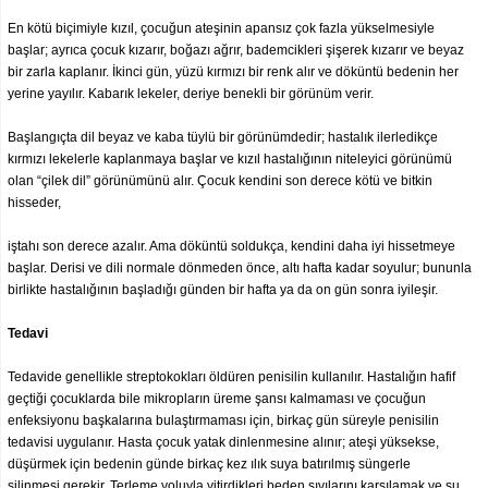
En kötü biçimiyle kızıl, çocuğun ateşinin apansız çok fazla yükselmesiyle
başlar; ayrıca çocuk kızarır, boğazı ağrır, bademcikleri şişerek kızarır ve beyaz
bir zarla kaplanır. İkinci gün, yüzü kırmızı bir renk alır ve döküntü bedenin her
yerine yayılır. Kabarık lekeler, deriye benekli bir görünüm verir.
Başlangıçta dil beyaz ve kaba tüylü bir görünümdedir; hastalık ilerledikçe
kırmızı lekelerle kaplanmaya başlar ve kızıl hastalığının niteleyici görünümü
olan “çilek dil” görünümünü alır. Çocuk kendini son derece kötü ve bitkin
hisseder,
iştahı son derece azalır. Ama döküntü soldukça, kendini daha iyi hissetmeye
başlar. Derisi ve dili normale dönmeden önce, altı hafta kadar soyulur; bununla
birlikte hastalığının başladığı günden bir hafta ya da on gün sonra iyileşir.
Tedavi
Tedavide genellikle streptokokları öldüren penisilin kullanılır. Hastalığın hafif
geçtiği çocuklarda bile mikropların üreme şansı kalmaması ve çocuğun
enfeksiyonu başkalarına bulaştırmaması için, birkaç gün süreyle penisilin
tedavisi uygulanır. Hasta çocuk yatak dinlenmesine alınır; ateşi yüksekse,
düşürmek için bedenin günde birkaç kez ılık suya batırılmış süngerle
silinmesi gerekir. Terleme yoluyla yitirdikleri beden sıvılarını karşılamak ve su