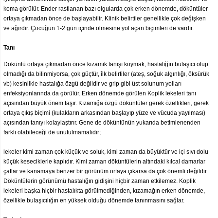
koma görülür. Ender rastlanan bazı olgularda çok erken dönemde, döküntüler
ortaya çıkmadan önce de başlayabilir. Klinik belirtiler genellikle çok değişken
ve ağırdır. Çocuğun 1-2 gün içinde ölmesine yol açan biçimleri de vardır.
Tanı
Döküntü ortaya çıkmadan önce kızamık tanışı koymak, hastalığın bulaşıcı olup
olmadığı da bilinmiyorsa, çok güçtür, îlk belirtiler (ateş, soğuk algınlığı, öksürük
vb) kesinlikle hastalığa özgü değildir ve grip gibi üst solunum yolları
enfeksiyonlannda da görülür. Erken dönemde görülen Koplik lekeleri tanı
açısından büyük önem taşır. Kızamığa özgü döküntüler gerek özellikleri, gerek
ortaya çıkış biçimi (kulakların arkasından başlayıp yüze ve vücuda yayılması)
açısından tanıyı kolaylaştırır. Gene de döküntünün yukarıda betimlenenden
farklı olabileceği de unutulmamalıdır;
lekeler kimi zaman çok küçük ve soluk, kimi zaman da büyüktür ve içi sıvı dolu
küçük keseciklerle kaplıdır. Kimi zaman döküntülerin altındaki kılcal damarlar
çatlar ve kanamaya benzer bir görünüm ortaya çıkarsa da çok önemli değildir.
Döküntülerin görünümü hastalığın gidişini hiçbir zaman etkilemez. Koplik
lekeleri başka hiçbir hastalıkta görülmediğinden, kızamağın erken dönemde,
özellikle bulaşıcılığın en yüksek olduğu dönemde tanınmasını sağlar.