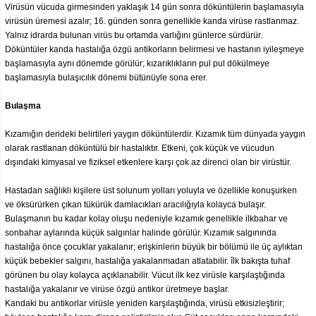
Virüsün vücuda girmesinden yaklaşık 14 gün sonra döküntülerin başlamasıyla
virüsün üremesi azalır; 16. günden sonra genellikle kanda virüse rastlanmaz.
Yalnız idrarda bulunan virüs bu ortamda varlığını günlerce sürdürür.
Döküntüler kanda hastalığa özgü antikorların belirmesi ve hastanın iyileşmeye
başlamasıyla aynı dönemde görülür; kızarıklıkların pul pul dökülmeye
başlamasıyla bulaşıcılık dönemi bütünüyle sona erer.
Bulaşma
Kızamığın derideki belirtileri yaygın döküntülerdir. Kızamık tüm dünyada yaygın
olarak rastlanan döküntülü bir hastalıktır. Etkeni, çok küçük ve vücudun
dışındaki kimyasal ve fiziksel etkenlere karşı çok az direnci olan bir virüstür.
Hastadan sağlıklı kişilere üst solunum yolları yoluyla ve özellikle konuşurken
ve öksürürken çıkan tükürük damlacıkları aracılığıyla kolayca bulaşır.
Bulaşmanın bu kadar kolay oluşu nedeniyle kızamık genellikle ilkbahar ve
sonbahar aylarında küçük salgınlar halinde görülür. Kızamık salgınında
hastalığa önce çocuklar yakalanır; erişkinlerin büyük bir bölümü ile üç aylıktan
küçük bebekler salgını, hastalığa yakalanmadan atlatabilir. îlk bakışta tuhaf
görünen bu olay kolayca açıklanabilir. Vücut ilk kez virüsle karşılaştığında
hastalığa yakalanır ve virüse özgü antikor üretmeye başlar.
Kandaki bu antikorlar virüsle yeniden karşılaştığında, virüsü etkisizleştirir;