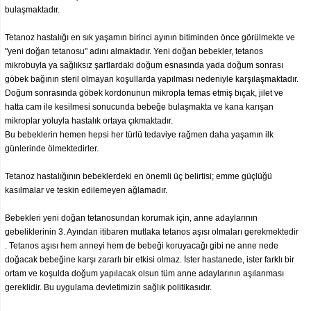
bulaşmaktadır.
Tetanoz hastalığı en sık yaşamın birinci ayının bitiminden önce görülmekte ve
"yeni doğan tetanosu" adını almaktadır. Yeni doğan bebekler, tetanos
mikrobuyla ya sağlıksız şartlardaki doğum esnasında yada doğum sonrası
göbek bağının steril olmayan koşullarda yapılması nedeniyle karşılaşmaktadır.
Doğum sonrasında göbek kordonunun mikropla temas etmiş bıçak, jilet ve
hatta cam ile kesilmesi sonucunda bebeğe bulaşmakta ve kana karışan
mikroplar yoluyla hastalık ortaya çıkmaktadır.
Bu bebeklerin hemen hepsi her türlü tedaviye rağmen daha yaşamın ilk
günlerinde ölmektedirler.
Tetanoz hastalığının bebeklerdeki en önemli üç belirtisi; emme güçlüğü
kasılmalar ve teskin edilemeyen ağlamadır.
Bebekleri yeni doğan tetanosundan korumak için, anne adaylarının
gebeliklerinin 3. Ayından itibaren mutlaka tetanos aşısı olmaları gerekmektedir
. Tetanos aşısı hem anneyi hem de bebeği koruyacağı gibi ne anne nede
doğacak bebeğine karşı zararlı bir etkisi olmaz. İster hastanede, ister farklı bir
ortam ve koşulda doğum yapılacak olsun tüm anne adaylarının aşılanması
gereklidir. Bu uygulama devletimizin sağlık politikasıdır.