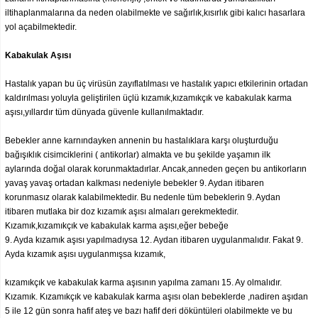
iltihaplanmalarına da neden olabilmekte ve sağırlık,kısırlık gibi kalıcı hasarlara
yol açabilmektedir.
Kabakulak Aşısı
Hastalık yapan bu üç virüsün zayıflatılması ve hastalık yapıcı etkilerinin ortadan
kaldırılması yoluyla geliştirilen üçlü kızamık,kızamıkçık ve kabakulak karma
aşısı,yıllardır tüm dünyada güvenle kullanılmaktadır.
Bebekler anne karnındayken annenin bu hastalıklara karşı oluşturduğu
bağışıklık cisimciklerini ( antikorlar) almakta ve bu şekilde yaşamın ilk
aylarında doğal olarak korunmaktadırlar. Ancak,anneden geçen bu antikorların
yavaş yavaş ortadan kalkması nedeniyle bebekler 9. Aydan itibaren
korunmasız olarak kalabilmektedir. Bu nedenle tüm bebeklerin 9. Aydan
itibaren mutlaka bir doz kızamık aşısı almaları gerekmektedir.
Kızamık,kızamıkçık ve kabakulak karma aşısı,eğer bebeğe
9. Ayda kızamık aşısı yapılmadıysa 12. Aydan itibaren uygulanmalıdır. Fakat 9.
Ayda kızamık aşısı uygulanmışsa kızamık,
kızamıkçık ve kabakulak karma aşısının yapılma zamanı 15. Ay olmalıdır.
Kızamık. Kızamıkçık ve kabakulak karma aşısı olan bebeklerde ,nadiren aşıdan
5 ile 12 gün sonra hafif ateş ve bazı hafif deri döküntüleri olabilmekte ve bu