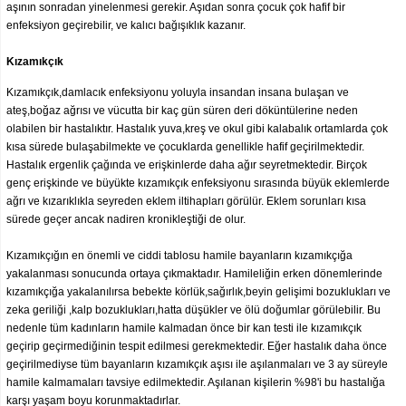
aşının sonradan yinelenmesi gerekir. Aşıdan sonra çocuk çok hafif bir
enfeksiyon geçirebilir, ve kalıcı bağışıklık kazanır.
Kızamıkçık
Kızamıkçık,damlacık enfeksiyonu yoluyla insandan insana bulaşan ve
ateş,boğaz ağrısı ve vücutta bir kaç gün süren deri döküntülerine neden
olabilen bir hastalıktır. Hastalık yuva,kreş ve okul gibi kalabalık ortamlarda çok
kısa sürede bulaşabilmekte ve çocuklarda genellikle hafif geçirilmektedir.
Hastalık ergenlik çağında ve erişkinlerde daha ağır seyretmektedir. Birçok
genç erişkinde ve büyükte kızamıkçık enfeksiyonu sırasında büyük eklemlerde
ağrı ve kızarıklıkla seyreden eklem iltihapları görülür. Eklem sorunları kısa
sürede geçer ancak nadiren kronikleştiği de olur.
Kızamıkçığın en önemli ve ciddi tablosu hamile bayanların kızamıkçığa
yakalanması sonucunda ortaya çıkmaktadır. Hamileliğin erken dönemlerinde
kızamıkçığa yakalanılırsa bebekte körlük,sağırlık,beyin gelişimi bozuklukları ve
zeka geriliği ,kalp bozuklukları,hatta düşükler ve ölü doğumlar görülebilir. Bu
nedenle tüm kadınların hamile kalmadan önce bir kan testi ile kızamıkçık
geçirip geçirmediğinin tespit edilmesi gerekmektedir. Eğer hastalık daha önce
geçirilmediyse tüm bayanların kızamıkçık aşısı ile aşılanmaları ve 3 ay süreyle
hamile kalmamaları tavsiye edilmektedir. Aşılanan kişilerin %98'i bu hastalığa
karşı yaşam boyu korunmaktadırlar.