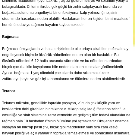
kirlenmiş maddelerin (oyuncak vb. ) ağıza götürülmesiyle ve solunum yoluyla
bulaşmaktadır. Difteri mikrobu çok güçlü bir zehir salgılayarak burunda ve
boğazda solunumu engelleyici bir enfeksiyona, kalp yetmezliğine, sinir
sisteminde hasarlara neden olabilir. Hastalanan her on kişiden birisi maalesef
her türlü tedaviye rağmen hayatını kaybetmektedir.
Boğmaca
Boğmaca tüm yaşlarda ve hatta erişkinlerde bile ortaya çıkabilen,nefes almayı
engelleyecek biçimde öksürük nöbetlerine neden olan bir hastalıktır. Bu
öksürük nöbetleri 6-12 hafta arasında sürmekte ve bu nöbetlerin ardından
birçok çocukta kilo kayıplarına bile neden olabilen kusmalar görülmektedir.
Ayrıca, boğmaca 1 yaş altındaki çocuklarda daha sık olmak üzere
zatürreeye,beyin ve göz içi kanamalarına ve ölümlere neden olabilmektedir.
Tetanoz
Tetanos mikrobu, genellikle toprakta yaşayan, vücuda çok küçük yara ve
kesiklerden dahi girebilen bir mikroptur. Mikrop salgıladığı "tetanos zehri" ile
omuriliğe ve sinir sistemine zarar vermekte ve gelişmiş tüm tedavi olanaklarına
rağmen hala 10 hastadan 6'sının ölümüne yol açmaktadır. Oksijensiz ortamda
yaşayan bu mikrop paslı çivi, bıçak gibi maddelerin yanı sıra cam kesiği,
hayvan pisliği ve açık yaraların toprakla temas etmesi ve sonucunda insanlara