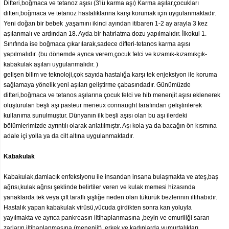
Difteri,boğmaca ve tetanoz aşısı (3'lü karma aşı) Karma aşılar,çocukları
difteri,boğmaca ve tetanoz hastalıklarına karşı korumak için uygulanmaktadır.
Yeni doğan bir bebek ,yaşamını ikinci ayından itibaren 1-2 ay arayla 3 kez
aşılanmalı ve ardından 18. Ayda bir hatırlatma dozu yapılmalıdır. İlkokul 1.
Sınıfında ise boğmaca çıkarılarak,sadece difteri-tetanos karma aşısı
yapılmalıdır. (bu dönemde ayrıca verem,çocuk felci ve kızamık-kızamıkçık-
kabakulak aşıları uygulanmalıdır. )
gelişen bilim ve teknoloji,çok sayıda hastalığa karşı tek enjeksiyon ile koruma
sağlamaya yönelik yeni aşıları geliştirme çabasındadır. Günümüzde
difteri,boğmaca ve tetanos aşılarına çocuk felci ve hib menenjit aşısı eklenerek
oluşturulan beşli aşı pasteur merieux connaught tarafından geliştirilerek
kullanıma sunulmuştur. Dünyanın ilk beşli aşısı olan bu aşı ilerdeki
bölümlerimizde ayrıntılı olarak anlatılmıştır. Aşı kola ya da bacağın ön kısmına
adale içi yolla ya da cilt altına uygulanmaktadır.
Kabakulak
Kabakulak,damlacık enfeksiyonu ile insandan insana bulaşmakta ve ateş,baş
ağrısı,kulak ağrısı şeklinde belirtiler veren ve kulak memesi hizasında
yanaklarda tek veya çift taraflı şişliğe neden olan tükürük bezlerinin iltihabıdır.
Hastalık yapan kabakulak virüsü,vücuda girdikten sonra kan yoluyla
yayılmakta ve ayrıca pankreasın iltihaplanmasına ,beyin ve omuriliği saran
zarların iltihaplanmasına (menenjit) ,erkek ve kadınlarda yumurtalıkları