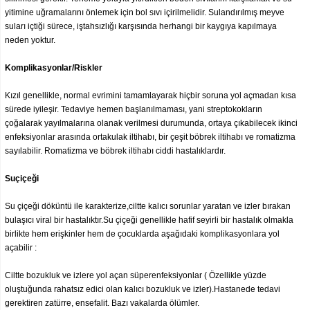
yitimine uğramalarını önlemek için bol sıvı içirilmelidir. Sulandırılmış meyve
suları içtiği sürece, iştahsızlığı karşısında herhangi bir kaygıya kapılmaya
neden yoktur.
Komplikasyonlar/Riskler
Kızıl genellikle, normal evrimini tamamlayarak hiçbir soruna yol açmadan kısa
sürede iyileşir. Tedaviye hemen başlanılmaması, yani streptokokların
çoğalarak yayılmalarına olanak verilmesi durumunda, ortaya çıkabilecek ikinci
enfeksiyonlar arasında ortakulak iltihabı, bir çeşit böbrek iltihabı ve romatizma
sayılabilir. Romatizma ve böbrek iltihabı ciddi hastalıklardır.
Suçiçeği
Su çiçeği döküntü ile karakterize,ciltte kalıcı sorunlar yaratan ve izler bırakan
bulaşıcı viral bir hastalıktır.Su çiçeği genellikle hafif seyirli bir hastalık olmakla
birlikte hem erişkinler hem de çocuklarda aşağıdaki komplikasyonlara yol
açabilir :
Ciltte bozukluk ve izlere yol açan süperenfeksiyonlar ( Özellikle yüzde
oluştuğunda rahatsız edici olan kalıcı bozukluk ve izler).Hastanede tedavi
gerektiren zatürre, ensefalit. Bazı vakalarda ölümler.