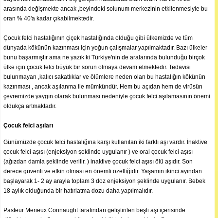
arasında değişmekte ancak ,beyindeki solunum merkezinin etkilenmesiyle bu
oran % 40'a kadar çıkabilmektedir.
Çocuk felci hastalığının çiçek hastalığında olduğu gibi ülkemizde ve tüm
dünyada kökünün kazınması için yoğun çalışmalar yapılmaktadır. Bazı ülkeler
bunu başarmıştır ama ne yazık ki Türkiye'nin de aralarında bulunduğu birçok
ülke için çocuk felci büyük bir sorun olmaya devam etmektedir. Tedavisi
bulunmayan ,kalıcı sakatlıklar ve ölümlere neden olan bu hastalığın kökünün
kazınması , ancak aşılanma ile mümkündür. Hem bu açıdan hem de virüsün
çevremizde yaygın olarak bulunması nedeniyle çocuk felci aşılamasının önemi
oldukça artmaktadır.
Çocuk felci aşıları
Günümüzde çocuk felci hastalığına karşı kullanılan iki farklı aşı vardır. İnaktive
çocuk felci aşısı (enjeksiyon şeklinde uygulanır ) ve oral çocuk felci aşısı
(ağızdan damla şeklinde verilir. ) inaktive çocuk felci aşısı ölü aşıdır. Son
derece güvenli ve etkin olması en önemli özelliğidir. Yaşamın ikinci ayından
başlayarak 1- 2 ay arayla toplam 3 doz enjeksiyon şeklinde uygulanır. Bebek
18 aylık olduğunda bir hatırlatma dozu daha yapılmalıdır.
Pasteur Merieux Connaught tarafından geliştirilen beşli aşı içerisinde