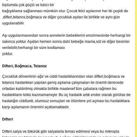
toplumda çok güçlü ve kalıcı bir
bağışıklama sağlanması mümkün olur. Çocuk felci aşılarının her iki çeşidi de
,difteri,tetanos,boğmaca ve diğer çocukluk aşıları ile birlikte ve aynı gün
uygulanabilir.
Aşı uygulanmasından sonra annelerin bebeklerini emzirmesinde herhangi bir
sakınca yoktur. Aşıdan hemen sonra dahi bebeğe mama,süt ve diğer besinler
verilebilir,herhangi bir süre kısıtlaması
yoktur.
Difteri, Boğmaca, Tetanoz
Çocukluk döneminin ağır ve ciddi hastalıklarından olan difteri,boğmaca ve
tetanos hastalıkları yapılan geniş aşılama çalışmaları ile önemli derecede
ortadan kaldırılmış olmakla birlikte maalesef tüm çabalara rağmen bu
hastalıkların kökü kazınamamıştır. Bu üç hastalık artık ender olarak görülse de
hastalığın ciddiyeti, olumsuz sonuçları ve ölümlere yol açması bu hastalıklara
karşı aşılamanın önemini açıklamaktadır.
Difteri
Difteri,salya ve tükürük gibi salyalarla temas edilmesi veya bu mikropla