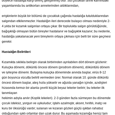
böylece hastalığa karşı direnç geliştirilmiş olur. Süt çocukları anne karnındaki
yaşamlarında bu antikorları annelerinden aldıklarından,
erişkinlerin büyük bir bölümü de çocukluk çağında hastalığa tutulduklarından
salgından etkilenmezler. Hastalığın ileri derecede bulaşıcı olması nedeniyle 2-
4 yılda bir kızamık salgınları ortaya çıkar. Bir toplulukta salgın görüldüğünde,
bağışıklığı olmayan bütün bireyler hastalanır ve bağışıklık kazanır; bu nedenle,
hastalığa yakalanacak yeni bireylerin ortaya çıkması için belli bir süre geçmesi
gerekir.
Hastalığın Belirtileri
Kızamıkta sıklıkla belirgin olarak birbirinden ayrılabilen dört dönem gözlenir:
Kuluçka dönemi, döküntü öncesi dönem (prodrom dönemi), döküntülü dönem
ve iyileşme dönemi. Bulaşma kuluçka döneminde anında başlar, virüs 8-12
gün boyunca vücutta belirti vermeden ürer. Normal olarak 10. günde döküntü
öncesi dönem başlar, ateş hızla yükselir ve ağızda yanağın içinde, azıdişleri
hizasında kırmızı bir alanla çevrili küçük beyaz lekeler belirir; bu lekeler ilk
tanımlayan
hekimin adıyla anılır (Koplik lekeleri). 2-3 günden fazla sürmeyen bu dönemde
çocuk isteksiz, yorgun ve uykuludur; iştahı azalmıştır, aksırır, hırıltılı, inatçı ve
kuru bir öksürüğü vardır; sulanan ve kızaran gözleri güçlü ışıktan rahatsız
olduğundan ışıklı ortamlar dan uzak durur. Bu aşamada kızamığa henüz tam