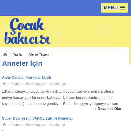
MENU
Yazılar
Aile ve Yaşam
Anneler İçin
Anne Olmanın Korkunç Tarafı
Yazılar
Aile ve Yaşam
Anneler İçin
1.Kadın olmayı unutuyoruz: Annelik tüm gücümüzü ve enerjimizi alınca
geriye harcayacak bir enerji kalmıyor. İşte tam burada yanlış giden bir
şeylerin olduğunu bilmemiz gerekiyor. Bütün her şeye yetişmeye çalışan
Devamını Oku
anne bir müddet sonra tükenmeye başlıyor. Tükenen anne haliyle tü
Süper Dadı Yeşim VAROL ŞEN İle Röportaj
Yazılar
Aile ve Yaşam
Anneler İçin