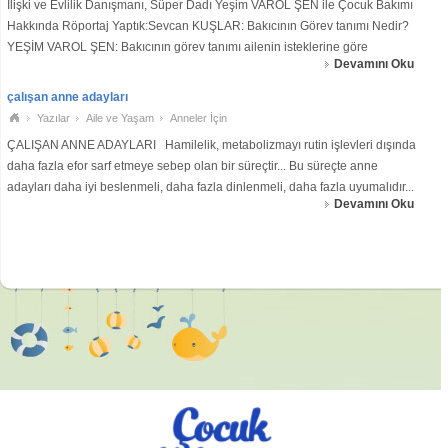
İlişki ve Evlilik Danışmanı, Süper Dadı Yeşim VAROL ŞEN ile Çocuk Bakımı
Hakkında Röportaj Yaptık:Sevcan KUŞLAR: Bakıcının Görev tanımı Nedir?
YEŞİM VAROL ŞEN: Bakıcının görev tanımı ailenin isteklerine göre
Devamını Oku
şekillenmektedir. Kimi aile hiç bir şeye elini sürmesin, çocuğumdan gözümü
ayırmasın derken
çalışan anne adayları
Yazılar
Aile ve Yaşam
Anneler İçin
ÇALIŞAN ANNE ADAYLARI Hamilelik, metabolizmayı rutin işlevleri dışında
daha fazla efor sarf etmeye sebep olan bir süreçtir... Bu süreçte anne
adayları daha iyi beslenmeli, daha fazla dinlenmeli, daha fazla uyumalıdır...
Devamını Oku
Bu durum çalışan anne adayları için ne yazık ki bu kadar kolay olmayacakt