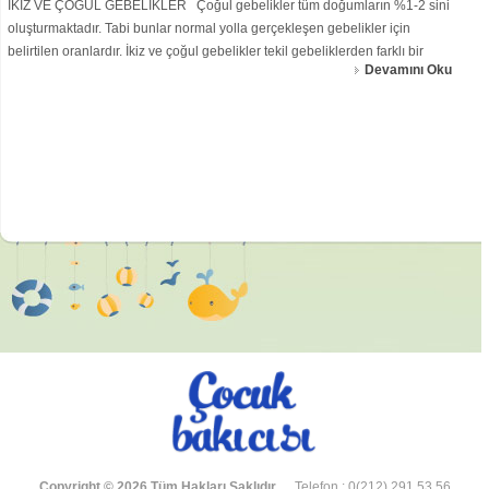
İKİZ VE ÇOĞUL GEBELİKLER Çoğul gebelikler tüm doğumların %1-2 sini
oluşturmaktadır. Tabi bunlar normal yolla gerçekleşen gebelikler için
belirtilen oranlardır. İkiz ve çoğul gebelikler tekil gebeliklerden farklı bir
Devamını Oku
sürece sahip değillerdir, ancak anne adaylarının daha iyi beslenmeleri ve faz
Copyright © 2026 Tüm Hakları Saklıdır.
Telefon : 0(212) 291 53 56