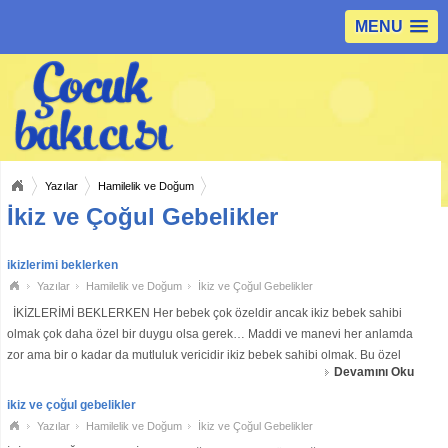
MENU
Yazılar
Hamilelik ve Doğum
İkiz ve Çoğul Gebelikler
ikizlerimi beklerken
Yazılar
Hamilelik ve Doğum
İkiz ve Çoğul Gebelikler
İKİZLERİMİ BEKLERKEN Her bebek çok özeldir ancak ikiz bebek sahibi
olmak çok daha özel bir duygu olsa gerek… Maddi ve manevi her anlamda
zor ama bir o kadar da mutluluk vericidir ikiz bebek sahibi olmak. Bu özel
Devamını Oku
bebeklerin de çok özel ve ikiye katlanmış bir bakıma ihtiyaçları vardır. İ
ikiz ve çoğul gebelikler
Yazılar
Hamilelik ve Doğum
İkiz ve Çoğul Gebelikler