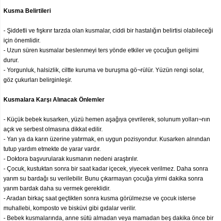
Kusma Belirtileri
- Şiddetli ve fışkırır tarzda olan kusmalar, ciddi bir hastalığın belirtisi olabileceği
için önemlidir.
- Uzun süren kusmalar beslenmeyi ters yönde etkiler ve çocuğun gelişimi
durur.
- Yorgunluk, halsizlik, ciltte kuruma ve buruşma gö¬rülür. Yüzün rengi solar,
göz çukurları belirginleşir.
Kusmalara Karşı Alınacak Önlemler
- Küçük bebek kusarken, yüzü hemen aşağıya çevrilerek, solunum yolları¬nın
açık ve serbest olmasına dikkat edilir.
- Yan ya da karın üzerine yatırmak, en uygun pozisyondur. Kusarken alnından
tutup yardım etmekte de yarar vardır.
- Doktora başvurularak kusmanın nedeni araştırılır.
- Çocuk, kustuktan sonra bir saat kadar içecek, yiyecek verilmez. Daha sonra
yarım su bardağı su verilebilir. Bunu çıkarmayan çocuğa yirmi dakika sonra
yarım bardak daha su vermek gereklidir.
- Aradan birkaç saat geçtikten sonra kusma görülmezse ve çocuk isterse
muhallebi, komposto ve bisküvi gibi gıdalar verilir.
- Bebek kusmalarında, anne sütü almadan veya mamadan beş dakika önce bir