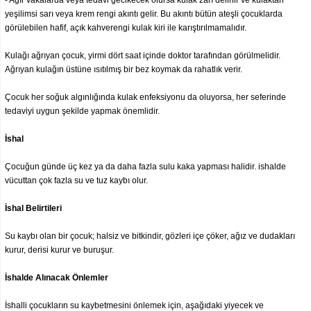
- Ağır vakalarda veya tedavi gecikecek olursa kulak zarı delinir ve kulaktan
yeşilimsi sarı veya krem rengi akıntı gelir. Bu akıntı bütün ateşli çocuklarda
görülebilen hafif, açık kahverengi kulak kiri ile karıştırılmamalıdır.
Kulağı ağrıyan çocuk, yirmi dört saat içinde doktor tarafından görülmelidir.
Ağrıyan kulağın üstüne ısıtılmış bir bez koymak da rahatlık verir.
Çocuk her soğuk algınlığında kulak enfeksiyonu da oluyorsa, her seferinde
tedaviyi uygun şekilde yapmak önemlidir.
İshal
Çocuğun günde üç kez ya da daha fazla sulu kaka yapması halidir. ishalde
vücuttan çok fazla su ve tuz kaybı olur.
İshal Belirtileri
Su kaybı olan bir çocuk; halsiz ve bitkindir, gözleri içe çöker, ağız ve dudakları
kurur, derisi kurur ve buruşur.
İshalde Alınacak Önlemler
İshalli çocukların su kaybetmesini önlemek için, aşağıdaki yiyecek ve