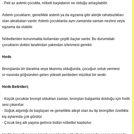
- Pek az astımlı çocukta, nöbeti başlatanın ne olduğu anlaşılabilir.
Astımlı çocukların, genellikle astımlı ya da egzama gibi alerjik rahatsızlıkları
olan akrabaları vardır. Astımlı çocuklarda aynı zamanda saman nezlesi veya
egzama da olabilir.
Nöbetlerden korunmakta kullanılan çeşitli ilaçlar vardır. Bu durumdaki
çocukların doktor tarafından yakından izlenmesi gerekir.
Hırıltı
Bronşlarda bir daralma veya tıkanma olduğunda, çocuğun soluk vermesi
sı¬rasında göğsünden gelen yüksek perdeden müzikal bir sestir.
Hırıltı Belirtileri;
- Küçük çocuklar bronşit oldukları zaman, bronşları balgamla dolduğu için hırıltı
sesi çıkarırlar.
- Soğuk algınlığı ile başlayan ve genellikle ateşli olan bu tip bronşitler özellikle
kış aylarında çok görülür.
- Çocuk beş altı yaşına gelince bütün nöbetler kaybolur.