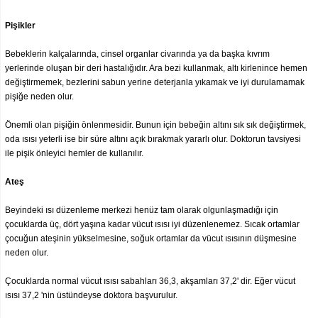
Pişikler
Bebeklerin kalçalarında, cinsel organlar civarında ya da başka kıvrım
yerlerinde oluşan bir deri hastalığıdır. Ara bezi kullanmak, altı kirlenince hemen
değiştirmemek, bezlerini sabun yerine deterjanla yıkamak ve iyi durulamamak
pişiğe neden olur.
Önemli olan pişiğin önlenmesidir. Bunun için bebeğin altını sık sık değiştirmek,
oda ısısı yeterli ise bir süre altını açık bırakmak yararlı olur. Doktorun tavsiyesi
ile pişik önleyici hemler de kullanılır.
Ateş
Beyindeki ısı düzenleme merkezi henüz tam olarak olgunlaşmadığı için
çocuklarda üç, dört yaşına kadar vücut ısısı iyi düzenlenemez. Sıcak ortamlar
çocuğun ateşinin yükselmesine, soğuk ortamlar da vücut ısısının düşmesine
neden olur.
Çocuklarda normal vücut ısısı sabahları 36,3, akşamları 37,2' dir. Eğer vücut
ısısı 37,2 'nin üstündeyse doktora başvurulur.