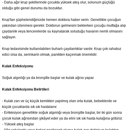
- Daha ağır krup şekillerinde çocukta yüksek ateş olur, solunum güçlüğü
olduğu gibi genel durumu da bozuktur.
Krup'tan şüphelendiğinizde hemen doktora haber verin. Genellikle çocuğun
yakından izlenmesi gerekir. Doktorun gelmesini beklerken çocuğu mutfağa alıp
çaydanlık veya tencerelerde su kaynatarak soluduğu havanın nemli olmasını
sağlayın.
Krup tedavisinde kullanılabilen buharlı çaydanlıklar vardır. Krup çok rahatsız
edici olsa da, serinkanlı olmak, panikten kaçınmak önemlidir.
Kulak Enfeksiyonu
Soğuk algınlığı ya da bronşitle başlar ve kulak ağrısı yapar.
Kulak Enfeksiyonu Belirtileri
- Kulak zarı ve üç küçük kemikten yapılmış olan orta kulak, bebeklerde ve
küçük çocuklarda sık sık hastalanır.
- Enfeksiyon genellikle soğuk algınlığı veya bronşitle başlar, bir iki gün sonra
çocuk kulak ağrısından şikâyet eder ya da elini sık sık hasta kulağına götürür.
- Yüksek ateş başlar.