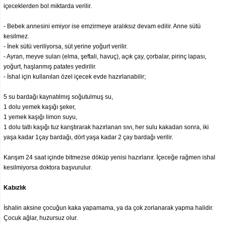
içeceklerden bol miktarda verilir.
- Bebek annesini emiyor ise emzirmeye aralıksız devam edilir. Anne sütü
kesilmez.
- İnek sütü veriliyorsa, süt yerine yoğurt verilir.
- Ayran, meyve suları (elma, şeftali, havuç), açık çay, çorbalar, pirinç lapası,
yoğurt, haşlanmış patates yedirilir.
- İshal için kullanılan özel içecek evde hazırlanabilir;
5 su bardağı kaynatılmış soğutulmuş su,
1 dolu yemek kaşığı şeker,
1 yemek kaşığı limon suyu,
1 dolu tatlı kaşığı tuz karıştırarak hazırlanan sıvı, her sulu kakadan sonra, iki
yaşa kadar 1çay bardağı, dört yaşa kadar 2 çay bardağı verilir.
Karışım 24 saat içinde bitmezse döküp yenisi hazırlanır. İçeceğe rağmen ishal
kesilmiyorsa doktora başvurulur.
Kabızlık
İshalin aksine çocuğun kaka yapamama, ya da çok zorlanarak yapma halidir.
Çocuk ağlar, huzursuz olur.