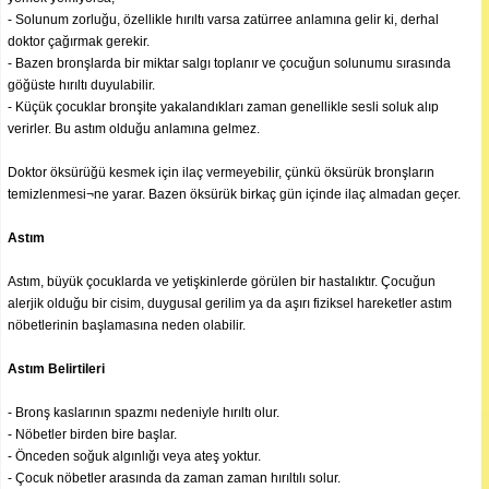
- Solunum zorluğu, özellikle hırıltı varsa zatürree anlamına gelir ki, derhal
doktor çağırmak gerekir.
- Bazen bronşlarda bir miktar salgı toplanır ve çocuğun solunumu sırasında
göğüste hırıltı duyulabilir.
- Küçük çocuklar bronşite yakalandıkları zaman genellikle sesli soluk alıp
verirler. Bu astım olduğu anlamına gelmez.
Doktor öksürüğü kesmek için ilaç vermeyebilir, çünkü öksürük bronşların
temizlenmesi¬ne yarar. Bazen öksürük birkaç gün içinde ilaç almadan geçer.
Astım
Astım, büyük çocuklarda ve yetişkinlerde görülen bir hastalıktır. Çocuğun
alerjik olduğu bir cisim, duygusal gerilim ya da aşırı fiziksel hareketler astım
nöbetlerinin başlamasına neden olabilir.
Astım Belirtileri
- Bronş kaslarının spazmı nedeniyle hırıltı olur.
- Nöbetler birden bire başlar.
- Önceden soğuk algınlığı veya ateş yoktur.
- Çocuk nöbetler arasında da zaman zaman hırıltılı solur.