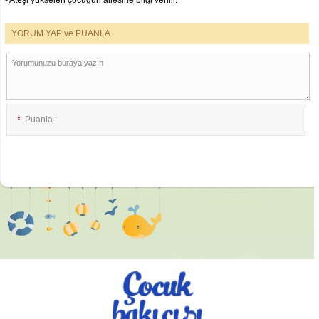
- Ateşi yükselen çocuğun ailesine bilgi verilir.
YORUM YAP ve PUANLA
Puanla :
*
E-posta :
*
İsim :
*