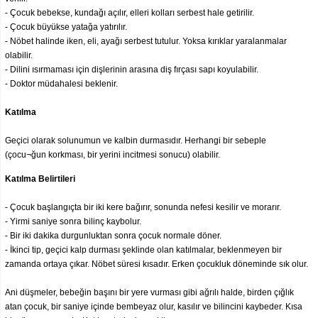
- Çocuk bebekse, kundağı açılır, elleri kolları serbest hale getirilir.
- Çocuk büyükse yatağa yatırılır.
- Nöbet halinde iken, eli, ayağı serbest tutulur. Yoksa kırıklar yaralanmalar
olabilir.
- Dilini ısırmaması için dişlerinin arasına diş fırçası sapı koyulabilir.
- Doktor müdahalesi beklenir.
Katılma
Geçici olarak solunumun ve kalbin durmasıdır. Herhangi bir sebeple
(çocu¬ğun korkması, bir yerini incitmesi sonucu) olabilir.
Katılma Belirtileri
- Çocuk başlangıçta bir iki kere bağırır, sonunda nefesi kesilir ve morarır.
- Yirmi saniye sonra bilinç kaybolur.
- Bir iki dakika durgunluktan sonra çocuk normale döner.
- İkinci tip, geçici kalp durması şeklinde olan katılmalar, beklenmeyen bir
zamanda ortaya çıkar. Nöbet süresi kısadır. Erken çocukluk döneminde sık olur.
Ani düşmeler, bebeğin başını bir yere vurması gibi ağrılı halde, birden çığlık
atan çocuk, bir saniye içinde bembeyaz olur, kasılır ve bilincini kaybeder. Kısa