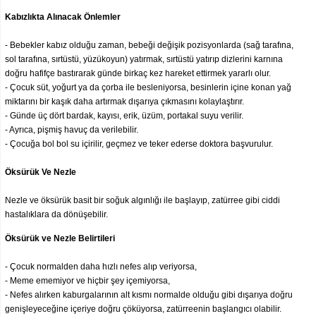
Kabızlıkta Alınacak Önlemler
- Bebekler kabız olduğu zaman, bebeği değişik pozisyonlarda (sağ tarafına,
sol tarafına, sırtüstü, yüzükoyun) yatırmak, sırtüstü yatırıp dizlerini karnına
doğru hafifçe bastırarak günde birkaç kez hareket ettirmek yararlı olur.
- Çocuk süt, yoğurt ya da çorba ile besleniyorsa, besinlerin içine konan yağ
miktarını bir kaşık daha artırmak dışarıya çıkmasını kolaylaştırır.
- Günde üç dört bardak, kayısı, erik, üzüm, portakal suyu verilir.
- Ayrıca, pişmiş havuç da verilebilir.
- Çocuğa bol bol su içirilir, geçmez ve teker ederse doktora başvurulur.
Öksürük Ve Nezle
Nezle ve öksürük basit bir soğuk algınlığı ile başlayıp, zatürree gibi ciddi
hastalıklara da dönüşebilir.
Öksürük ve Nezle Belirtileri
- Çocuk normalden daha hızlı nefes alıp veriyorsa,
- Meme ememiyor ve hiçbir şey içemiyorsa,
- Nefes alırken kaburgalarının alt kısmı normalde olduğu gibi dışarıya doğru
genişleyeceğine içeriye doğru çöküyorsa, zatürreenin başlangıcı olabilir.