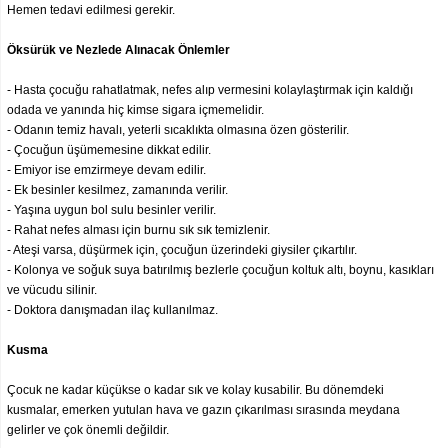
Hemen tedavi edilmesi gerekir.
Öksürük ve Nezlede Alınacak Önlemler
- Hasta çocuğu rahatlatmak, nefes alıp vermesini kolaylaştırmak için kaldığı
odada ve yanında hiç kimse sigara içmemelidir.
- Odanın temiz havalı, yeterli sıcaklıkta olmasına özen gösterilir.
- Çocuğun üşümemesine dikkat edilir.
- Emiyor ise emzirmeye devam edilir.
- Ek besinler kesilmez, zamanında verilir.
- Yaşına uygun bol sulu besinler verilir.
- Rahat nefes alması için burnu sık sık temizlenir.
- Ateşi varsa, düşürmek için, çocuğun üzerindeki giysiler çıkartılır.
- Kolonya ve soğuk suya batırılmış bezlerle çocuğun koltuk altı, boynu, kasıkları
ve vücudu silinir.
- Doktora danışmadan ilaç kullanılmaz.
Kusma
Çocuk ne kadar küçükse o kadar sık ve kolay kusabilir. Bu dönemdeki
kusmalar, emerken yutulan hava ve gazın çıkarılması sırasında meydana
gelirler ve çok önemli değildir.