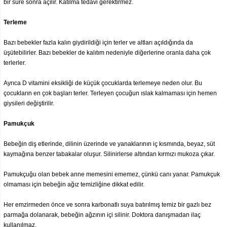
bir süre sonra açılır. Katılma tedavi gerektirmez.
Terleme
Bazı bebekler fazla kalın giydirildiği için terler ve altları açıldığında da
üşütebilirler. Bazı bebekler de kalıtım nedeniyle diğerlerine oranla daha çok
terlerler.
Ayrıca D vitamini eksikliği de küçük çocuklarda terlemeye neden olur. Bu
çocukların en çok başları terler. Terleyen çocuğun ıslak kalmaması için hemen
giysileri değiştirilir.
Pamukçuk
Bebeğin diş etlerinde, dilinin üzerinde ve yanaklarının iç kısmında, beyaz, süt
kaymağına benzer tabakalar oluşur. Silinirlerse altından kırmızı mukoza çıkar.
Pamukçuğu olan bebek anne memesini ememez, çünkü canı yanar. Pamukçuk
olmaması için bebeğin ağız temizliğine dikkat edilir.
Her emzirmeden önce ve sonra karbonatlı suya batırılmış temiz bir gazlı bez
parmağa dolanarak, bebeğin ağzının içi silinir. Doktora danışmadan ilaç
kullanılmaz.