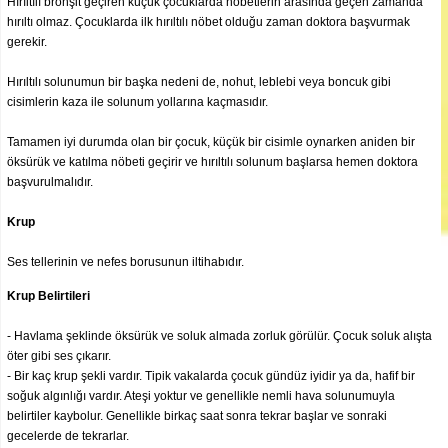
Hırıltılı bronşit geçiren küçük çocuklarda nöbetlerin arasında geçen zamanda
hırıltı olmaz. Çocuklarda ilk hırıltılı nöbet olduğu zaman doktora başvurmak
gerekir.
Hırıltılı solunumun bir başka nedeni de, nohut, leblebi veya boncuk gibi
cisimlerin kaza ile solunum yollarına kaçmasıdır.
Tamamen iyi durumda olan bir çocuk, küçük bir cisimle oynarken aniden bir
öksürük ve katılma nöbeti geçirir ve hırıltılı solunum başlarsa hemen doktora
başvurulmalıdır.
Krup
Ses tellerinin ve nefes borusunun iltihabıdır.
Krup Belirtileri
- Havlama şeklinde öksürük ve soluk almada zorluk görülür. Çocuk soluk alışta
öter gibi ses çıkarır.
- Bir kaç krup şekli vardır. Tipik vakalarda çocuk gündüz iyidir ya da, hafif bir
soğuk algınlığı vardır. Ateşi yoktur ve genellikle nemli hava solunumuyla
belirtiler kaybolur. Genellikle birkaç saat sonra tekrar başlar ve sonraki
gecelerde de tekrarlar.