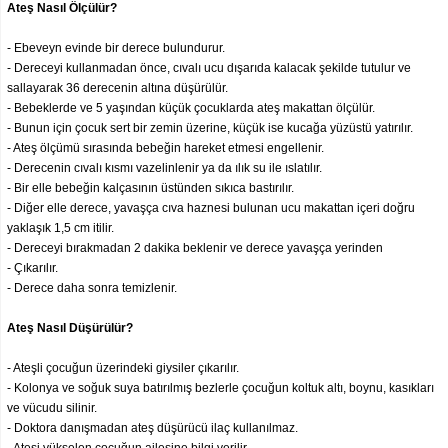
Ateş Nasıl Ölçülür?
- Ebeveyn evinde bir derece bulundurur.
- Dereceyi kullanmadan önce, cıvalı ucu dışarıda kalacak şekilde tutulur ve
sallayarak 36 derecenin altına düşürülür.
- Bebeklerde ve 5 yaşından küçük çocuklarda ateş makattan ölçülür.
- Bunun için çocuk sert bir zemin üzerine, küçük ise kucağa yüzüstü yatırılır.
- Ateş ölçümü sırasında bebeğin hareket etmesi engellenir.
- Derecenin cıvalı kısmı vazelinlenir ya da ılık su ile ıslatılır.
- Bir elle bebeğin kalçasının üstünden sıkıca bastırılır.
- Diğer elle derece, yavaşça cıva haznesi bulunan ucu makattan içeri doğru
yaklaşık 1,5 cm itilir.
- Dereceyi bırakmadan 2 dakika beklenir ve derece yavaşça yerinden
- Çıkarılır.
- Derece daha sonra temizlenir.
Ateş Nasıl Düşürülür?
- Ateşli çocuğun üzerindeki giysiler çıkarılır.
- Kolonya ve soğuk suya batırılmış bezlerle çocuğun koltuk altı, boynu, kasıkları
ve vücudu silinir.
- Doktora danışmadan ateş düşürücü ilaç kullanılmaz.