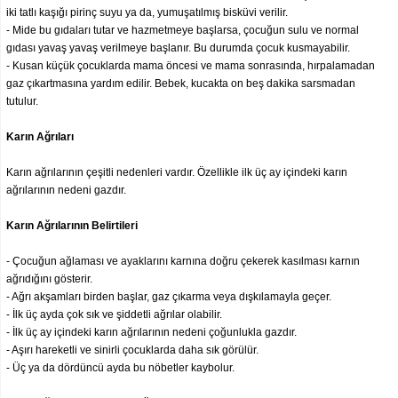
iki tatlı kaşığı pirinç suyu ya da, yumuşatılmış bisküvi verilir.
- Mide bu gıdaları tutar ve hazmetmeye başlarsa, çocuğun sulu ve normal
gıdası yavaş yavaş verilmeye başlanır. Bu durumda çocuk kusmayabilir.
- Kusan küçük çocuklarda mama öncesi ve mama sonrasında, hırpalamadan
gaz çıkartmasına yardım edilir. Bebek, kucakta on beş dakika sarsmadan
tutulur.
Karın Ağrıları
Karın ağrılarının çeşitli nedenleri vardır. Özellikle ilk üç ay içindeki karın
ağrılarının nedeni gazdır.
Karın Ağrılarının Belirtileri
- Çocuğun ağlaması ve ayaklarını karnına doğru çekerek kasılması karnın
ağrıdığını gösterir.
- Ağrı akşamları birden başlar, gaz çıkarma veya dışkılamayla geçer.
- İlk üç ayda çok sık ve şiddetli ağrılar olabilir.
- İlk üç ay içindeki karın ağrılarının nedeni çoğunlukla gazdır.
- Aşırı hareketli ve sinirli çocuklarda daha sık görülür.
- Üç ya da dördüncü ayda bu nöbetler kaybolur.