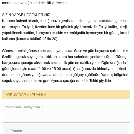
merhemler ve ağrı dindirici fitil verecektir.
SİZİN YAPABİLECEKLERİNİZ:
Koruma önlemi olarak, çocuğunuzu geniş kenarlı bir şapka takmadan güneşe
çıkarmayın. En iyisi, üzerine ince bir gömlek giydirmenizdir. En iyi kalite, alerji
yapabilecek parfüm, koruyucu madde ve emülgatör içermeyen bir güneş kremi
kullanın (koruma faktörü 12 ila 20).
Güneş kremini güneşe çıkmadan yarım saat önce ve gün boyunca çok kereler,
özellikle çocuk suya girip çıktıktan sonra her seferinde yeniden sürün. Güneş
banyosuna çocuğu alıştırarak çıkarın: İlk gün on dakika yeter. Öğle sıcağında
güneşlenmeyin (saat 11.00 ve 15.00 arası). Çocuğunuzda birinci ya da ikinci
dereceden güneş yanığı varsa, onu hemen gölgeye götürün. Yanmış bölgeleri
soğuk suyla serinletin ve gerekiyorsa çocuğa ıslak bir Tshirt giydirin.
YORUM YAP ve PUANLA
Puanla :
*