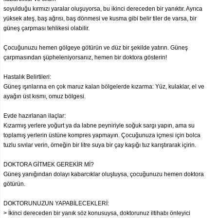
soyulduğu kırmızı yaralar oluşuyorsa, bu ikinci dereceden bir yanıktır. Ayrıca
yüksek ateş, baş ağrısı, baş dönmesi ve kusma gibi belir tiler de varsa, bir
güneş çarpması tehlikesi olabilir.
Çocuğunuzu hemen gölgeye götürün ve düz bir şekilde yatırın. Güneş
çarpmasından şüpheleniyorsanız, hemen bir doktora gösterin!
Hastalık Belirtileri:
Güneş ışınlarına en çok maruz kalan bölgelerde kızarma: Yüz, kulaklar, el ve
ayağın üst kısmı, omuz bölgesi.
Evde hazırlanan ilaçlar:
Kızarmış yerlere yoğurt ya da labne peyniriyle soğuk sargı yapın, ama su
toplamış yerlerin üstüne kompres yapmayın. Çocuğunuza içmesi için bolca
tuzlu sıvılar verin, örneğin bir litre suya bir çay kaşığı tuz karıştırarak içirin.
DOKTORA GİTMEK GEREKİR Mİ?
Güneş yanığından dolayı kabarcıklar oluştuysa, çocuğunuzu hemen doktora
götürün.
DOKTORUNUZUN YAPABİLECEKLERİ:
> İkinci dereceden bir yanık söz konusuysa, doktorunuz iltihabı önleyici