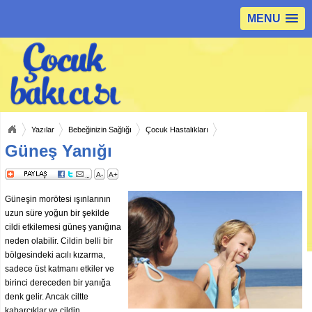
MENU
Yazılar
Bebeğinizin Sağlığı
Çocuk Hastalıkları
Güneş Yanığı
A-
A+
Güneşin morötesi ışınlarının
uzun süre yoğun bir şekilde
cildi etkilemesi güneş yanığına
neden olabilir. Cildin belli bir
bölgesindeki acılı kızarma,
sadece üst katmanı etkiler ve
birinci dereceden bir yanığa
denk gelir. Ancak ciltte
kabarcıklar ve cildin