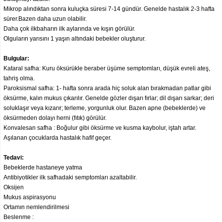
Mikrop alındıktan sonra kuluçka süresi 7-14 gündür. Genelde hastalık 2-3 hafta
sürer.Bazen daha uzun olabilir.
Daha çok ilkbaharın ilk aylarında ve kışın görülür.
Olguların yarısını 1 yaşın altındaki bebekler oluşturur.
Bulgular:
Kataral safha: Kuru öksürükle beraber üşüme semptomları, düşük evreli ateş,
tahriş olma.
Paroksismal safha: 1- hafta sonra arada hiç soluk alan bırakmadan patlar gibi
öksürme, kalın mukus çıkarılır. Genelde gözler dışarı fırlar; dil dışarı sarkar; deri
soluklaşır veya kızarır; terleme, yorgunluk olur. Bazen apne (bebeklerde) ve
öksürmeden dolayı herni (fıtık) görülür.
Konvalesan safha : Boğulur gibi öksürme ve kusma kaybolur, iştah artar.
Aşılanan çocuklarda hastalık hafif geçer.
Tedavi:
Bebeklerde hastaneye yatma
Antibiyotikler ilk safhadaki semptomları azaltabilir.
Oksijen
Mukus aspirasyonu
Ortamın nemlendirilmesi
Beslenme :