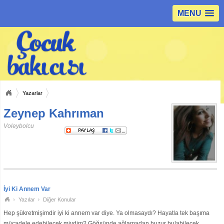
MENU
Yazarlar
Zeynep Kahrıman
Voleybolcu
İyi Ki Annem Var
Yazılar
Diğer Konular
Hep şükretmişimdir iyi ki annem var diye. Ya olmasaydı? Hayatla tek başıma
mücadele edebilecek miydim? Göğsünde ağlamadan huzur bulabilecek