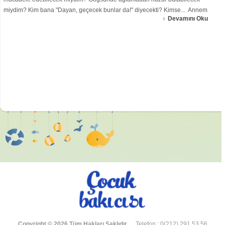
miydim? Kim bana "Dayan, geçecek bunlar da!" diyecekti? Kimse... Annem
Devamını Oku
olmadan hep eksik kaLacaktı bir yanım, diger yarım... Kimse yaralandığımda
benimle
Copyright © 2026 Tüm Hakları Saklıdır.
Telefon : 0(212) 291 53 56