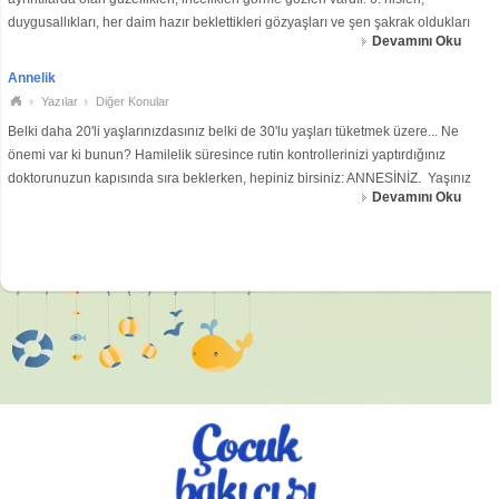
duygusallıkları, her daim hazır beklettikleri gözyaşları ve şen şakrak oldukları
Devamını Oku
dakikalar vardır. Sertlik bazısında rastlansa da çoğunun dünyasına te
Annelik
Yazılar
Diğer Konular
Belki daha 20'li yaşlarınızdasınız belki de 30'lu yaşları tüketmek üzere... Ne
önemi var ki bunun? Hamilelik süresince rutin kontrollerinizi yaptırdığınız
doktorunuzun kapısında sıra beklerken, hepiniz birsiniz: ANNESİNİZ. Yaşınız
Devamını Oku
kemale ermiş de olsa; daha çok toy da olsanız yaşadığınız heyec