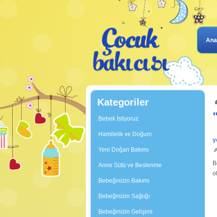
Ana
Kategoriler
Bebek İstiyoruz
Hamilelik ve Doğum
y
Yeni Doğan Bakımı
B
Anne Sütü ve Beslenme
o
Bebeğinizin Bakımı
B
Bebeğinizin Sağlığı
Bebeğinizin Gelişimi