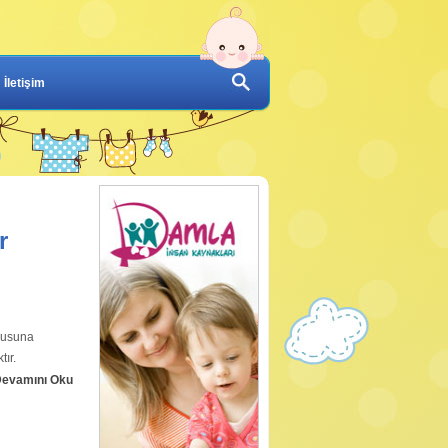
İletişim
r
kusuna
tır.
evamını Oku