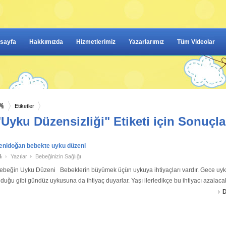
sayfa
Hakkımızda
Hizmetlerimiz
Yazarlarımız
Tüm Videolar
Etiketler
"Uyku Düzensizliği" Etiketi için Sonuçla
enidoğan bebekte uyku düzeni
Yazılar
Bebeğinizin Sağlığı
ebeğin Uyku Düzeni Bebeklerin büyümek üçün uykuya ihtiyaçları vardır. Gece uy
lduğu gibi gündüz uykusuna da ihtiyaç duyarlar. Yaşı ilerledikçe bu ihtiyacı azalacak
ebeğinizin doğmasıyla birlikte sizin de uyku düzeniniz d
D