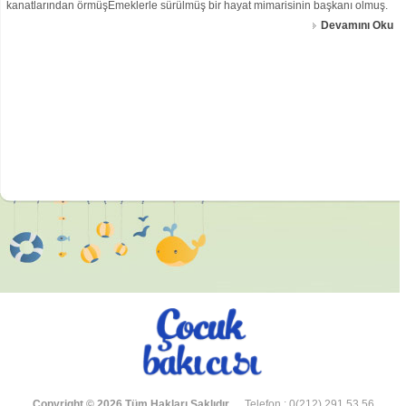
kanatlarından örmüşEmeklerle sürülmüş bir hayat mimarisinin başkanı olmuş.
Evet işte bu tanım anneler için yapıldı. Onları bu dizelere sığdıramayız ilk
Devamını Oku
okuyuşta bile anlarız.
Copyright © 2026 Tüm Hakları Saklıdır.
Telefon : 0(212) 291 53 56