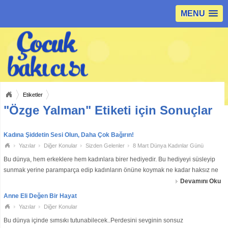
MENU
Etiketler
"Özge Yalman" Etiketi için Sonuçlar
Kadına Şiddetin Sesi Olun, Daha Çok Bağırın!
Yazılar
Diğer Konular
Sizden Gelenler
8 Mart Dünya Kadınlar Günü
Bu dünya, hem erkeklere hem kadınlara birer hediyedir. Bu hediyeyi süsleyip
sunmak yerine paramparça edip kadınların önüne koymak ne kadar haksız ne
kadar berbat. Fakat bu durum çirkin olduğu kadar da günden güne artmakta,
Devamını Oku
tepeden tırnağa d
Anne Eli Değen Bir Hayat
Yazılar
Diğer Konular
Bu dünya içinde sımsıkı tutunabilecek..Perdesini sevginin sonsuz