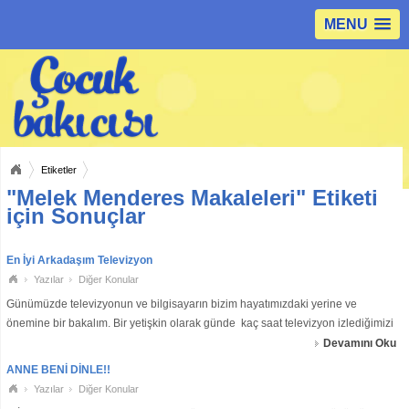
MENU
Etiketler
"Melek Menderes Makaleleri" Etiketi
için Sonuçlar
En İyi Arkadaşım Televizyon
Yazılar
Diğer Konular
Günümüzde televizyonun ve bilgisayarın bizim hayatımızdaki yerine ve
önemine bir bakalım. Bir yetişkin olarak günde kaç saat televizyon izlediğimizi
ve ya günün kaç saatini bilgisayar karşısında geçirdiğimizi düşünelim.
Devamını Oku
Televizy
ANNE BENİ DİNLE!!
Yazılar
Diğer Konular