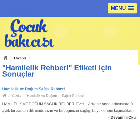
MENU
Etiketler
"Hamilelik Rehberi" Etiketi için
Sonuçlar
Hamilelik Ve Doğum Sağlık Rehberi
Yazılar
Hamilelik ve Doğum
Sağlık Rehberi
HAMİLELİK VE DOĞUM SAĞLIK REHBERİ Evet… Artık bir anne adayısınız. 9
aylık bir zaman diliminde sizin ve bebeğinizin sağlığı büyük önem taşımaktadır.
Öncelikle bütün bir diş kontrolü yaptırmalıyız. Diş fırçalanmalı ve diş ipi
Devamını Oku
kullanma