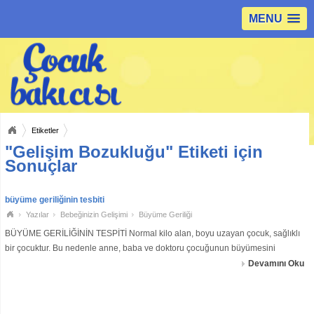
MENU
Etiketler
"Gelişim Bozukluğu" Etiketi için
Sonuçlar
büyüme geriliğinin tesbiti
Yazılar
Bebeğinizin Gelişimi
Büyüme Geriliği
BÜYÜME GERİLİĞİNİN TESPİTİ Normal kilo alan, boyu uzayan çocuk, sağlıklı
bir çocuktur. Bu nedenle anne, baba ve doktoru çocuğunun büyümesini
yakından izlemeli, boy ve kilosunu düzenli aralıklarla ölçüp kaydetmesi
Devamını Oku
gerekmektedir. Yaşına göre