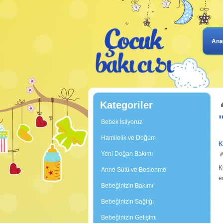
Ana
Kategoriler
Bebek İstiyoruz
Hamilelik ve Doğum
K
Yeni Doğan Bakımı
K
Anne Sütü ve Beslenme
e
Bebeğinizin Bakımı
b
Bebeğinizin Sağlığı
Bebeğinizin Gelişimi