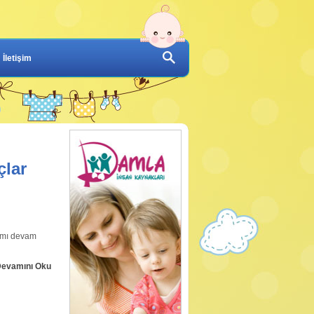
İletişim
çlar
 mı devam
evamını Oku