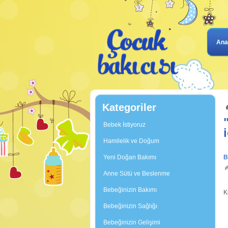
Ana
Kategoriler
Bebek İstiyoruz
Hamilelik ve Doğum
Yeni Doğan Bakımı
B
Anne Sütü ve Beslenme
İ
Bebeğinizin Bakımı
K
k
Bebeğinizin Sağlığı
Bebeğinizin Gelişimi