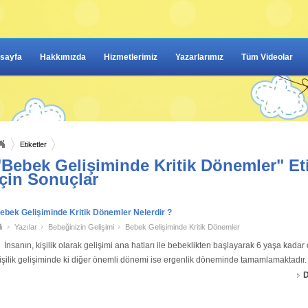
sayfa
Hakkımızda
Hizmetlerimiz
Yazarlarımız
Tüm Videolar
Etiketler
"Bebek Gelişiminde Kritik Dönemler" Eti
için Sonuçlar
ebek Gelişiminde Kritik Dönemler Nelerdir ?
Yazılar
Bebeğinizin Gelişimi
Bebek Gelişiminde Kritik Dönemler
nsanın, kişilik olarak gelişimi ana hatları ile bebeklikten başlayarak 6 yaşa kadar
işilik gelişiminde ki diğer önemli dönemi ise ergenlik döneminde tamamlamaktadır
onuşamadığı, yürüyüp koş
D