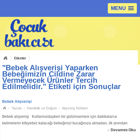
MENU
Etiketler
"Bebek Alışverişi Yaparken
Bebeğimizin Cildine Zarar
Vermeyecek Ürünler Tercih
Edilmelidir." Etiketi için Sonuçlar
Bebek Alışverişi
Yazılar
Hamilelik ve Doğum
Alışveriş Rehberi
Bebek alışverişi Kollarınızdayken bir gülümsemesi için dakikalarca
kelimelerin kifayetsiz kalacağı bebeğinizi kucağınıza almadan, ilk anından
ilerleyen aylara kadar kullanacağınız her şey için listeniz hazır mı? Değil mi!
Devamını Oku
Öyleyse hem