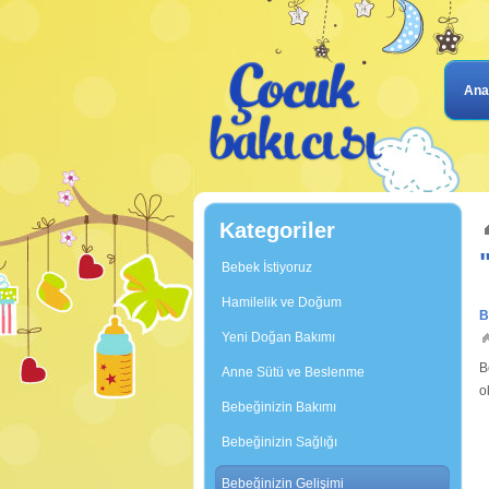
Ana
Kategoriler
Bebek İstiyoruz
Hamilelik ve Doğum
B
Yeni Doğan Bakımı
B
Anne Sütü ve Beslenme
o
Bebeğinizin Bakımı
g
Bebeğinizin Sağlığı
Bebeğinizin Gelişimi