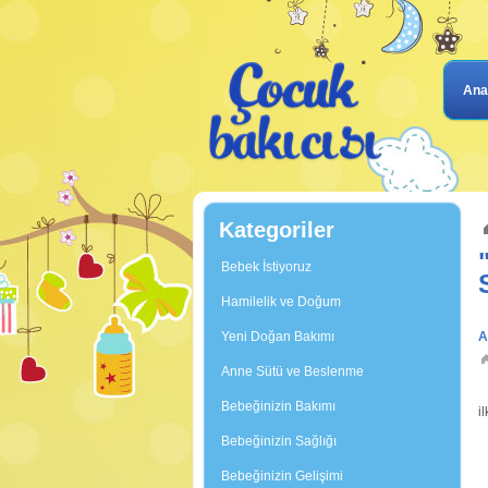
Ana
Kategoriler
Bebek İstiyoruz
Hamilelik ve Doğum
Yeni Doğan Bakımı
A
Anne Sütü ve Beslenme
G
Bebeğinizin Bakımı
i
k
Bebeğinizin Sağlığı
Bebeğinizin Gelişimi