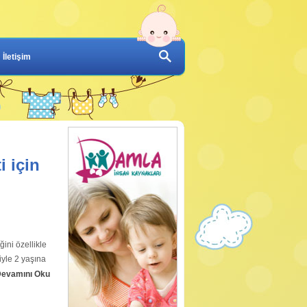
İletişim
i için
ni özellikle
iyle 2 yaşına
evamını Oku