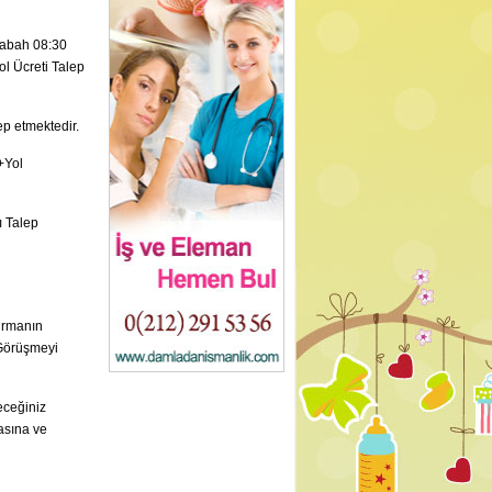
Sabah 08:30
l Ücreti Talep
ep etmektedir.
+Yol
ı Talep
firmanın
 Görüşmeyi
eceğiniz
masına ve