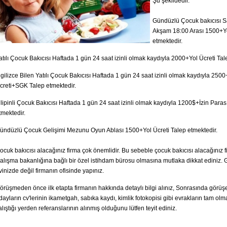
Şu şekildedir.
Gündüzlü Çocuk bakıcısı 
Akşam 18:00 Arası 1500+Yo
etmektedir.
atılı Çocuk Bakıcısı Haftada 1 gün 24 saat izinli olmak kaydıyla 2000+Yol Ücreti Tal
ngilizce Bilen Yatılı Çocuk Bakıcısı Haftada 1 gün 24 saat izinli olmak kaydıyla 2500
creti+SGK Talep etmektedir.
ilipinli Çocuk Bakıcısı Haftada 1 gün 24 saat izinli olmak kaydıyla 1200$+İzin Paras
tmektedir.
ündüzlü Çocuk Gelişimi Mezunu Oyun Ablası 1500+Yol Ücreti Talep etmektedir.
ocuk bakıcısı alacağınız firma çok önemlidir. Bu sebeble çocuk bakıcısı alacağınız 
alışma bakanlığına bağlı bir özel istihdam bürosu olmasına mutlaka dikkat ediniz.
vinizde değil firmanın ofisinde yapınız.
örüşmeden önce ilk etapta firmanın hakkında detaylı bilgi alınız, Sonrasında görüş
dayların cv'lerinin ikametgah, sabıka kaydı, kimlik fotokopisi gibi evrakların tam ol
alıştığı yerden referanslarının alınmış olduğunu lütfen teyit ediniz.