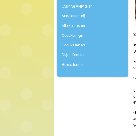
Oyun ve Aktiviteler
Anaokulu Çağı
Aile ve Yaşam
Y
Çocuklar İçin
İ
Çocuk Hakları
Ü
Diğer Konular
F
Hizmetlerimiz
e
G
Ç
Ç
e
G
a
ç