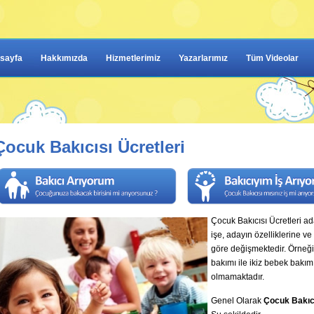
sayfa
Hakkımızda
Hizmetlerimiz
Yazarlarımız
Tüm Videolar
Çocuk Bakıcısı Ücretleri
Çocuk Bakıcısı Ücretleri a
işe, adayın özelliklerine ve
göre değişmektedir. Örneğ
bakımı ile ikiz bebek bakımı 
olmamaktadır.
Genel Olarak
Çocuk Bakıcı