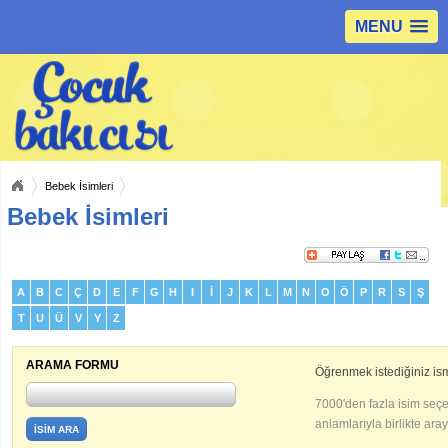
MENU
Bebek İsimleri
Bebek İsimleri
A
B
C
Ç
D
E
F
G
H
I
İ
J
K
L
M
N
O
Ö
P
R
S
Ş
T
U
Ü
V
Y
Z
ARAMA FORMU
Öğrenmek istediğiniz ismi
7000'den fazla isim seç
anlamlarıyla birlikte aray