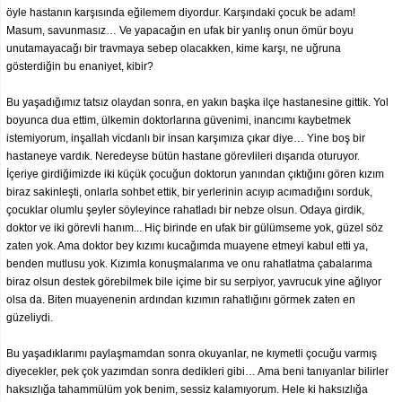
öyle hastanın karşısında eğilemem diyordur. Karşındaki çocuk be adam!
Masum, savunmasız… Ve yapacağın en ufak bir yanlış onun ömür boyu
unutamayacağı bir travmaya sebep olacakken, kime karşı, ne uğruna
gösterdiğin bu enaniyet, kibir?
Bu yaşadığımız tatsız olaydan sonra, en yakın başka ilçe hastanesine gittik. Yol
boyunca dua ettim, ülkemin doktorlarına güvenimi, inancımı kaybetmek
istemiyorum, inşallah vicdanlı bir insan karşımıza çıkar diye… Yine boş bir
hastaneye vardık. Neredeyse bütün hastane görevlileri dışarıda oturuyor.
İçeriye girdiğimizde iki küçük çocuğun doktorun yanından çıktığını gören kızım
biraz sakinleşti, onlarla sohbet ettik, bir yerlerinin acıyıp acımadığını sorduk,
çocuklar olumlu şeyler söyleyince rahatladı bir nebze olsun. Odaya girdik,
doktor ve iki görevli hanım... Hiç birinde en ufak bir gülümseme yok, güzel söz
zaten yok. Ama doktor bey kızımı kucağımda muayene etmeyi kabul etti ya,
benden mutlusu yok. Kızımla konuşmalarıma ve onu rahatlatma çabalarıma
biraz olsun destek görebilmek bile içime bir su serpiyor, yavrucuk yine ağlıyor
olsa da. Biten muayenenin ardından kızımın rahatlığını görmek zaten en
güzeliydi.
Bu yaşadıklarımı paylaşmamdan sonra okuyanlar, ne kıymetli çocuğu varmış
diyecekler, pek çok yazımdan sonra dedikleri gibi… Ama beni tanıyanlar bilirler
haksızlığa tahammülüm yok benim, sessiz kalamıyorum. Hele ki haksızlığa