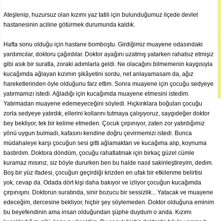
Ateşlenip, huzursuz olan kızımı yaz tatili için bulunduğumuz ilçede devlet
hastanesinin aciline götürmek durumunda kaldık.
Hafta sonu olduğu için hastane bomboştu. Girdiğimiz muayene odasındaki
yardımcılar, doktoru çağırdılar. Doktor ayağını uzatmış yatarken rahatsız etmişiz
gibi asık bir suratla, zoraki adımlarla geldi. Ne olacağını bilmemenin kaygısıyla
kucağımda ağlayan kızımın şikâyetini sordu, net anlayamasam da, ağız
hareketlerinden öyle olduğunu farz ettim. Sonra muayene için çocuğu sedyeye
yatırmamızı istedi. Ağladığı için kucağımda muayene etmesini istedim.
Yatırmadan muayene edemeyeceğini söyledi. Hıçkırıklara boğulan çocuğu
zorla sedyeye yatırdık, ellerini kollarını tutmaya çalışıyoruz, saygıdeğer doktor
bey bekliyor, tek bir kelime etmeden. Çocuk çırpınıyor, zaten zor yatırdığımız
yönü uygun bulmadı, kafasını kendine doğru çevirmemizi istedi. Bunca
müdahaleye karşı çocuğun sesi gitti ağlamaktan ve kucağıma alıp, koynuma
bastırdım. Doktora döndüm, çocuğu rahatlatmak için birkaç güzel cümle
kuramaz mısınız, siz böyle dururken ben bu halde nasıl sakinleştireyim, dedim.
Boş bir yüz ifadesi, çocuğun geçirdiği krizden en ufak bir etkilenme belirtisi
yok, cevap da. Odada dört kişi daha bakıyor ve izliyor çocuğun kucağımda
çırpınışını. Doktorun suratında, sinir bozucu bir sessizlik... Yatacak ve muayene
edeceğim, dercesine bekliyor, hiçbir şey söylemeden. Doktor olduğuna eminim
bu beyefendinin ama insan olduğundan şüphe duydum o anda. Kızımı