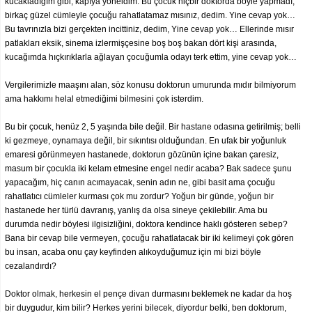
kucakladığım gibi, kapıya yöneldim. Bu çocuk hiçbir doktorda böyle yapmadı,
birkaç güzel cümleyle çocuğu rahatlatamaz mısınız, dedim. Yine cevap yok…
Bu tavrınızla bizi gerçekten incittiniz, dedim, Yine cevap yok… Ellerinde mısır
patlakları eksik, sinema izlermişçesine boş boş bakan dört kişi arasında,
kucağımda hıçkırıklarla ağlayan çocuğumla odayı terk ettim, yine cevap yok…
Vergilerimizle maaşını alan, söz konusu doktorun umurunda mıdır bilmiyorum
ama hakkımı helal etmediğimi bilmesini çok isterdim.
Bu bir çocuk, henüz 2, 5 yaşında bile değil. Bir hastane odasına getirilmiş; belli
ki gezmeye, oynamaya değil, bir sıkıntısı olduğundan. En ufak bir yoğunluk
emaresi görünmeyen hastanede, doktorun gözünün içine bakan çaresiz,
masum bir çocukla iki kelam etmesine engel nedir acaba? Bak sadece şunu
yapacağım, hiç canın acımayacak, senin adın ne, gibi basit ama çocuğu
rahatlatıcı cümleler kurması çok mu zordur? Yoğun bir günde, yoğun bir
hastanede her türlü davranış, yanlış da olsa sineye çekilebilir. Ama bu
durumda nedir böylesi ilgisizliğini, doktora kendince haklı gösteren sebep?
Bana bir cevap bile vermeyen, çocuğu rahatlatacak bir iki kelimeyi çok gören
bu insan, acaba onu çay keyfinden alıkoyduğumuz için mi bizi böyle
cezalandırdı?
Doktor olmak, herkesin el pençe divan durmasını beklemek ne kadar da hoş
bir duygudur, kim bilir? Herkes yerini bilecek, diyordur belki, ben doktorum,