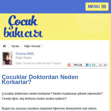
MENU
Yazılar
Diğer Konular
Gonca ANIL
Köşe Yazarı
Diğer Yazılarına Ulaşmak İçin Tıklayın
A-
A+
Çocuklar Doktordan Neden
Korkarlar?
Çocuklar doktordan neden korkarlar? Neden hastaneye gitmek istemezler?
Cevabı iğne, ilaç korkusu mudur acaba sadece?
Bugün bu sorunun cevabını maalesef öğrenme deneyimine nail oldum.