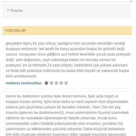
Puanla :
*
YORUMLAR
E-posta :
*
gerçekten ilginç bir yazı olmuş. yaptığınız tüm yorumları anneliğin verdiği
duyguya veriyorum. tek taraflı bir bakış açısından başka bir görüntü değil
yazınız. herşeyden önce gittiğiniz acil hekimi kesinlikle çocuk yada psikiyatri
İsim :
*
değil. yeni doğandan, yaşlı vatandaşa kadar her konuda uzman bir
pratisyen. en iyi ihtimalle 24 saat nöbetci. beklentiniz çok yüksek sanırsam
ve birde tatil psikolojsi üstünüzde bu kadar kötü eleştiri ve yabancılık başka
türlü anlatılamazdı.
mehmet mehmethan
bence bu doktorların üzerine tipik devlet memuru, tipik salla başını al
maaşını havası sinmiş. İşimi biraz daha iyi nasıl yaparım diye düşünmeden
sadece gün geçirmeye çalışan bir karakter ortadaki. 7den 70e her yaş
insanla ilgilenen bu doktorlarımız(!), insan psikolojisinin fizyoloji üzerindeki
etkilerini de muhakkak öğrenmişlerdir fakülte yıllarında. Ancak bunu
umursamadan zaten hastalık psikolojisinde olan insanları, çocukları hiç
çekinmeden iyi ettiklerinden çok kötü ediyorlar. Daha küçücük bebeklere
bile kötü muamale gösteren insanların diğer yaştaki insanlara davranışını