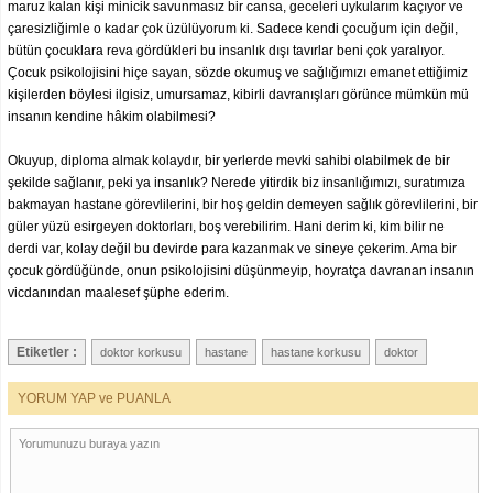
maruz kalan kişi minicik savunmasız bir cansa, geceleri uykularım kaçıyor ve
çaresizliğimle o kadar çok üzülüyorum ki. Sadece kendi çocuğum için değil,
bütün çocuklara reva gördükleri bu insanlık dışı tavırlar beni çok yaralıyor.
Çocuk psikolojisini hiçe sayan, sözde okumuş ve sağlığımızı emanet ettiğimiz
kişilerden böylesi ilgisiz, umursamaz, kibirli davranışları görünce mümkün mü
insanın kendine hâkim olabilmesi?
Okuyup, diploma almak kolaydır, bir yerlerde mevki sahibi olabilmek de bir
şekilde sağlanır, peki ya insanlık? Nerede yitirdik biz insanlığımızı, suratımıza
bakmayan hastane görevlilerini, bir hoş geldin demeyen sağlık görevlilerini, bir
güler yüzü esirgeyen doktorları, boş verebilirim. Hani derim ki, kim bilir ne
derdi var, kolay değil bu devirde para kazanmak ve sineye çekerim. Ama bir
çocuk gördüğünde, onun psikolojisini düşünmeyip, hoyratça davranan insanın
vicdanından maalesef şüphe ederim.
Etiketler :
doktor korkusu
hastane
hastane korkusu
doktor
YORUM YAP ve PUANLA