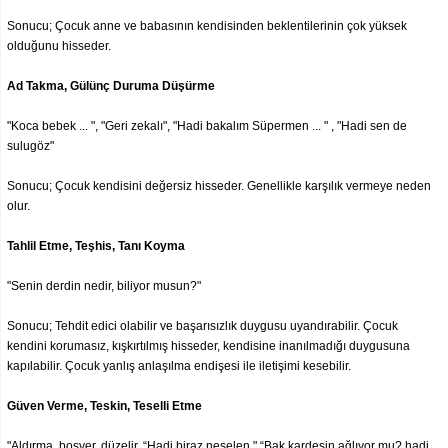
Sonucu; Çocuk anne ve babasının kendisinden beklentilerinin çok yüksek
olduğunu hisseder.
Ad Takma, Gülünç Duruma Düşürme
"Koca bebek ... ", "Geri zekalı", "Hadi bakalım Süpermen ... " , "Hadi sen de
sulugöz"
Sonucu; Çocuk kendisini değersiz hisseder. Genellikle karşılık vermeye neden
olur.
Tahlil Etme, Teşhis, Tanı Koyma
"Senin derdin nedir, biliyor musun?"
Sonucu; Tehdit edici olabilir ve başarısızlık duygusu uyandırabilir. Çocuk
kendini korumasız, kışkırtılmış hisseder, kendisine inanılmadığı duygusuna
kapılabilir. Çocuk yanlış anlaşılma endişesi ile iletişimi kesebilir.
Güven Verme, Teskin, Teselli Etme
"Aldırma, boşver, düzelir. “Hadi biraz neşelen." “Bak kardeşin ağlıyor mu? hadi