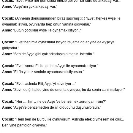
Çocuk:
"Evet, Ayşe her gün okula etekle geliyor, bir sürü de arkadaşı var...”
Anne:
"Ayşe'nin çok arkadaşı var."
Çocuk:
(Annenin dönüşümünden biraz şaşırmıştır. ) "Evet, herkes Ayşe ile
oynamak istiyor, oyunlarda hep onun yanına gidiyorlar."
Anne:
"Bütün çocuklar Ayşe ile oynamak istiyor..."
Çocuk:
"Evet benimle oynasınlar istiyorum, ama onlar yine de Ayşe'ye
gidiyorlar."
Anne:
"Sen de Ayşe gibi çok arkadaşın olmasını isterdin."
Çocuk:
"Evet, sonra Elifde de hep Ayşe ile oynamak istiyor."
Anne:
"Elif'in yalnız seninle oynamasını istiyorsun."
Çocuk:
"Evet, aslında Elif, Ayşe'yi sevmiyor ..."
Anne:
"Sevmediği halde yine de onunla oynuyor, bu da senin canını sıkıyor."
Çocuk:
"Hm ..... hm .. ille de Ayşe 'ye benzemek zorunda mıyım?"
Anne:
"Ayşe'ye benzemeden de iyi olduğunu düşünüyorsun."
Çocuk:
"Hem ben de Burcu ile oynuyorum. Aslında etek giymesem de olur...
Ben yine pantolon giyeyim."