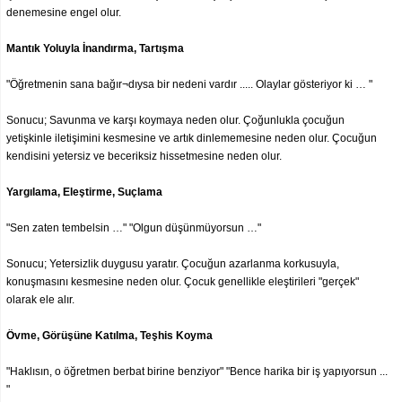
denemesine engel olur.
Mantık Yoluyla İnandırma, Tartışma
"Öğretmenin sana bağır¬dıysa bir nedeni vardır ..... Olaylar gösteriyor ki … "
Sonucu; Savunma ve karşı koymaya neden olur. Çoğunlukla çocuğun
yetişkinle iletişimini kesmesine ve artık dinlememesine neden olur. Çocuğun
kendisini yetersiz ve beceriksiz hissetmesine neden olur.
Yargılama, Eleştirme, Suçlama
"Sen zaten tembelsin …" "Olgun düşünmüyorsun …"
Sonucu; Yetersizlik duygusu yaratır. Çocuğun azarlanma korkusuyla,
konuşmasını kesmesine neden olur. Çocuk genellikle eleştirileri "gerçek"
olarak ele alır.
Övme, Görüşüne Katılma, Teşhis Koyma
"Haklısın, o öğretmen berbat birine benziyor" "Bence harika bir iş yapıyorsun ...
"