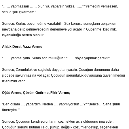
"…… yapmazsan …… olur. Ya, yaparsın yoksa ……” “Yemeğini yemezsen,
seni dışarı çıkarmam.”
Sonucu; Korku, boyun eğme yaratabilir. Söz konusu sonuçların gerçekten
meydana gelip gelmeyeceğini denemeye yol açabilir. Gücenme, kızgınlık,
isyankârlığa neden olabilir.
Ahlak Dersi, Vaaz Verme
“…… yapmalıydın. Senin sorumluluğun.” “…… şöyle yapmak gerekir.”
Sonucu; Zorunluluk ve suçluluk duyguları yaratır. Çocuğun durumunu daha
şiddetle savunmasına yol açar. Çocuğun sorumluluk duygusuna güvenilmediği
izlenimini verir.
Öğüt Verme, Çözüm Getirme, Fikir Verme;
"Ben olsam ..... yapardım. Neden ..... yapmıyorsun ... ?" "Bence.... Sana şunu
önereyim..”.
Sonucu; Çocuğun kendi sorunlarını çözmekten aciz olduğunu ima eder.
Çocuğun sorunu bütünü ile düşünüp, değişik çözümler getirip, seçenekleri