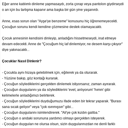
Eğer anne katılımlı dinleme yapmasaydı, zorla çorap veya pantolon giydirseydi
o an için bu tartışma kapanır ama başka bir gün yine yaşanırdı.
Anne, esas sorun olan "Ayşe'ye benzeme" konusunu hiç öğrenemeyecekti.
Çocuğun sorunu kendi kendine çözmesine destek olamayacaktı.
Çocuk annesinin kendisini dinleyip, anladığını hissetmeseydi, inat etmeye
devam edecekti. Anne de "Çocuğum hiç laf dinlemiyor, ne desem karşı çıkıyor"
diye yakınacaktı...
Çocuklar Nasıl Dinlenir?
- Çocukla aynı hizaya gelebilmek için, eğilerek ya da oturarak.
- Yüzüne bakıp, göz kontağı kurarak.
- Çocuğun söylediklerini gerçekten dinlemek istiyorsanız, zaman ayırarak.
- Çocuğun duygularını ya da söylediklerini 'evet, anlıyorum' 'hımm' gibi
kelimelerle anladığımızı belirterek.
- Çocuğun söylediklerini duyduğumuzu ifade eden bir tekrar yaparak. "Burası
sana sıcak geliyor" veya "çok ısınmışsın" gibi...
- Çocuğun duygularını isimlendirerek. "Ali'ye çok kızdın galiba."
- Çocuğun o andaki sorununa yardımcı olmayı gerçekten isteyerek.
- Çocuğun duyguları ne olursa olsun, sizin duygularınızdan ne denli farklı