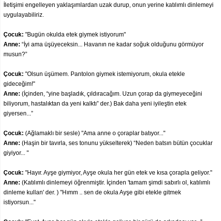
İletişimi engelleyen yaklaşımlardan uzak durup, onun yerine katılımlı dinlemeyi
uygulayabiliriz.
Çocuk:
"Bugün okulda etek giymek istiyorum"
Anne:
“İyi ama üşüyeceksin... Havanın ne kadar soğuk olduğunu görmüyor
musun?”
Çocuk:
"Olsun üşümem. Pantolon giymek istemiyorum, okula etekle
gideceğim!"
Anne:
(İçinden, “yine başladık, çıldıracağım. Uzun çorap da giymeyeceğini
biliyorum, hastalıktan da yeni kalktı” der.) Bak daha yeni iyileştin etek
giyersen...”
Çocuk:
(Ağlamaklı bir sesle) "Ama anne o çoraplar batıyor..."
Anne:
(Haşin bir tavırla, ses tonunu yükselterek) “Neden batsın bütün çocuklar
giyiyor... "
Çocuk:
"Hayır. Ayşe giymiyor, Ayşe okula her gün etek ve kısa çorapla geliyor."
Anne:
(Katılımlı dinlemeyi öğrenmiştir. İçinden 'tamam şimdi sabırlı ol, katılımlı
dinleme kullan' der. ) "Hımm .. sen de okula Ayşe gibi etekle gitmek
istiyorsun..."