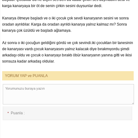
karga kanaryaya bir öt de senin çirkin sesini duysunlar dedi.
Kanarya ötmeye başladı ve o iki çocuk çok sevdi kanaryanın sesini ve sonra
oradan ayrıldılar. Karga da oradan ayrıldı kanarya yalnız kalmaz mı? Sonra
kanarya çok üzüldü ve başladı ağlamaya.
Az sonra o iki çocuğun geldiğini gördü ve çok sevindi.iki çocuktan bir tanesinin
de kanaryası vardı.çocuk kanaryasını yalnız kalacak diye bırakmıyordu.şimdi
arkadaşı oldu ve çocuk o kanaryayı bıraktı öbür kanaryanın yanına gitti ve ikisi
sonsuza kadar arkadaş oldular.
YORUM YAP ve PUANLA
Puanla :
*
E-posta :
*