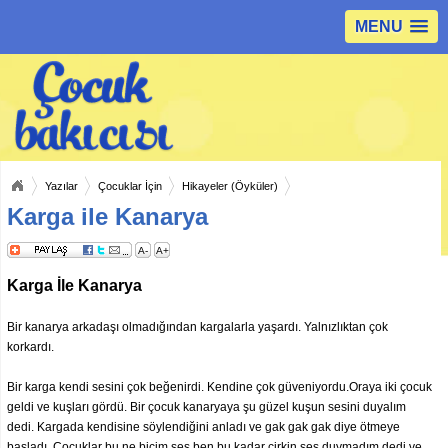
MENU
Yazılar
Çocuklar İçin
Hikayeler (Öyküler)
Karga ile Kanarya
A-
A+
Karga İle Kanarya
Bir kanarya arkadaşı olmadığından kargalarla yaşardı. Yalnızlıktan çok
korkardı.
Bir karga kendi sesini çok beğenirdi. Kendine çok güveniyordu.Oraya iki çocuk
geldi ve kuşları gördü. Bir çocuk kanaryaya şu güzel kuşun sesini duyalım
dedi. Kargada kendisine söylendiğini anladı ve gak gak gak diye ötmeye
başladı. Çocuklar bu ne biçim ses ben bu kadar çirkin ses duymadım dedi ve