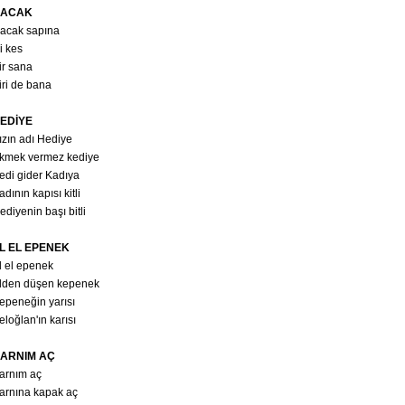
ACAK
acak sapına
ki kes
ir sana
iri de bana
EDİYE
ızın adı Hediye
kmek vermez kediye
edi gider Kadıya
adının kapısı kitli
ediyenin başı bitli
L EL EPENEK
l el epenek
lden düşen kepenek
epeneğin yarısı
eloğlan'ın karısı
ARNIM AÇ
arnım aç
arnına kapak aç