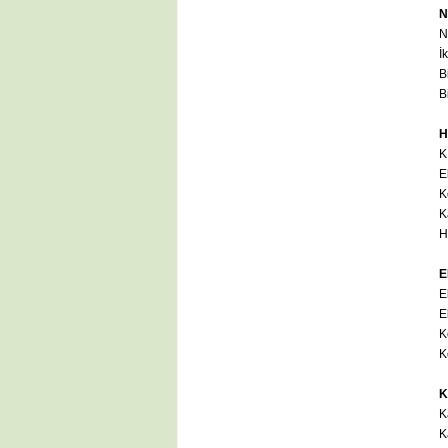
N
N
İ
B
B
H
K
E
K
K
H
E
E
E
K
K
K
K
K