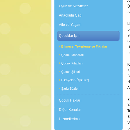
A
Oyun ve Aktiviteler
Ü
S
Anaokulu Çağı
L
Aile ve Yaşam
L
Y
Çocuklar İçin
G
Bilmece, Tekerleme ve Fıkralar
H
L
Çocuk Masalları
Çocuk Kitapları
K
K
Çocuk Şiirleri
B
Hikayeler (Öyküler)
H
A
Şarkı Sözleri
Y
Çocuk Hakları
Y
Diğer Konular
T
B
Hizmetlerimiz
V
S