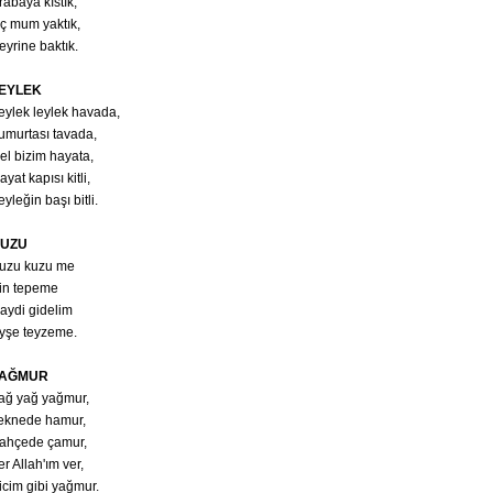
rabaya kıstık,
ç mum yaktık,
eyrine baktık.
EYLEK
eylek leylek havada,
umurtası tavada,
el bizim hayata,
ayat kapısı kitli,
eyleğin başı bitli.
UZU
uzu kuzu me
in tepeme
aydi gidelim
yşe teyzeme.
AĞMUR
ağ yağ yağmur,
eknede hamur,
ahçede çamur,
er Allah'ım ver,
icim gibi yağmur.