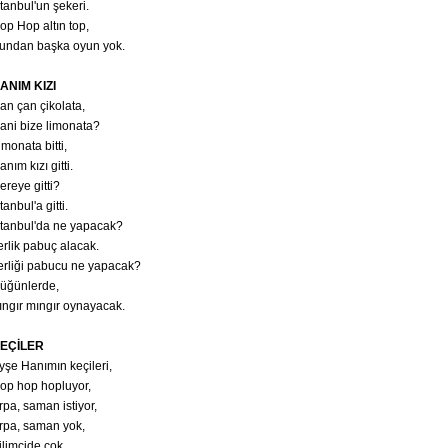
stanbul'un şekeri.
op Hop altın top,
undan başka oyun yok.
ANIM KIZI
an çan çikolata,
ani bize limonata?
imonata bitti,
anım kızı gitti.
ereye gitti?
stanbul'a gitti.
stanbul'da ne yapacak?
erlik pabuç alacak.
erliği pabucu ne yapacak?
üğünlerde,
ıngır mıngır oynayacak.
EÇİLER
yşe Hanımın keçileri,
op hop hopluyor,
rpa, saman istiyor,
rpa, saman yok,
ilimcide çok.