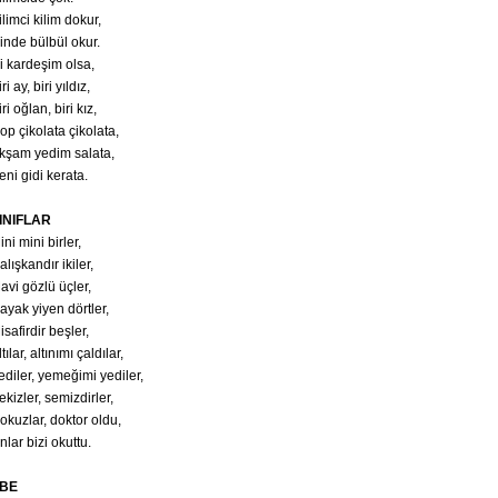
ilimci kilim dokur,
çinde bülbül okur.
ki kardeşim olsa,
ri ay, biri yıldız,
iri oğlan, biri kız,
op çikolata çikolata,
kşam yedim salata,
eni gidi kerata.
INIFLAR
ini mini birler,
alışkandır ikiler,
avi gözlü üçler,
ayak yiyen dörtler,
isafirdir beşler,
tılar, altınımı çaldılar,
ediler, yemeğimi yediler,
ekizler, semizdirler,
okuzlar, doktor oldu,
nlar bizi okuttu.
BE