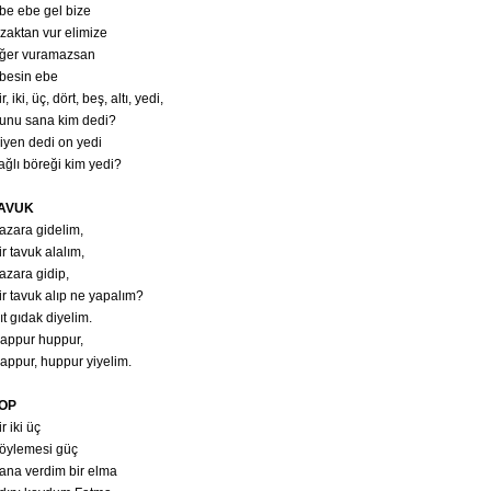
be ebe gel bize
zaktan vur elimize
ğer vuramazsan
besin ebe
r, iki, üç, dört, beş, altı, yedi,
unu sana kim dedi?
iyen dedi on yedi
ağlı böreği kim yedi?
AVUK
azara gidelim,
ir tavuk alalım,
azara gidip,
ir tavuk alıp ne yapalım?
ıt gıdak diyelim.
appur huppur,
appur, huppur yiyelim.
OP
ir iki üç
öylemesi güç
ana verdim bir elma