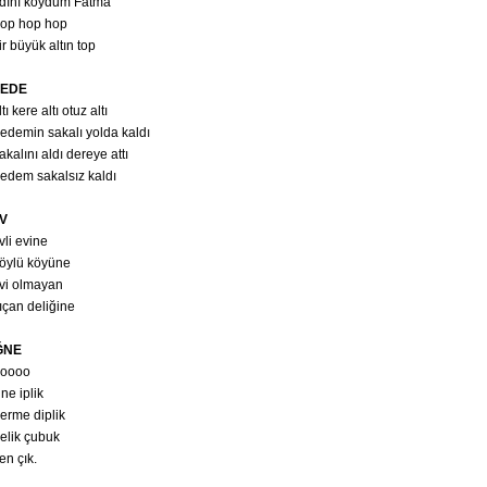
dını koydum Fatma
op hop hop
ir büyük altın top
EDE
tı kere altı otuz altı
edemin sakalı yolda kaldı
akalını aldı dereye attı
edem sakalsız kaldı
V
vli evine
öylü köyüne
vi olmayan
ıçan deliğine
ĞNE
oooo
ğne iplik
erme diplik
elik çubuk
en çık.