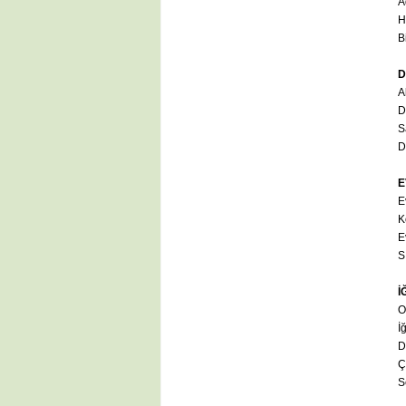
A
H
B
D
Al
D
S
D
E
E
K
E
S
İ
O
İ
D
Ç
S