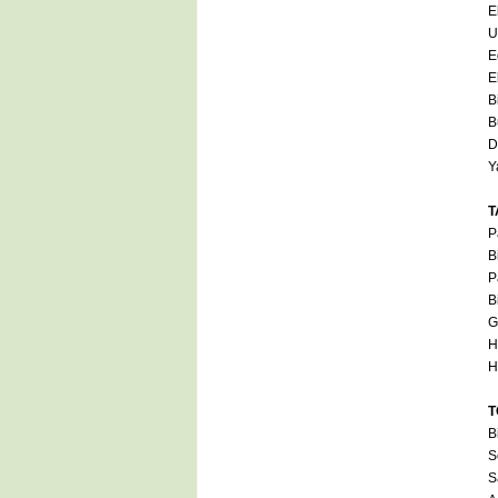
E
U
E
E
Bi
B
D
Y
T
P
B
P
B
G
H
H
T
B
S
S