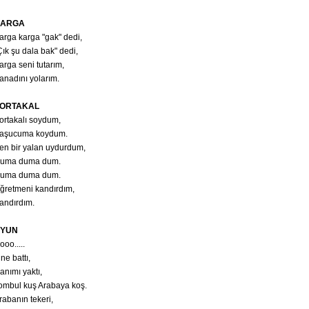
ARGA
arga karga "gak" dedi,
Çık şu dala bak" dedi,
arga seni tutarım,
anadını yolarım.
ORTAKAL
ortakalı soydum,
aşucuma koydum.
en bir yalan uydurdum,
uma duma dum.
uma duma dum.
ğretmeni kandırdım,
andırdım.
YUN
ooo.....
ğne battı,
anımı yaktı,
ombul kuş Arabaya koş.
rabanın tekeri,