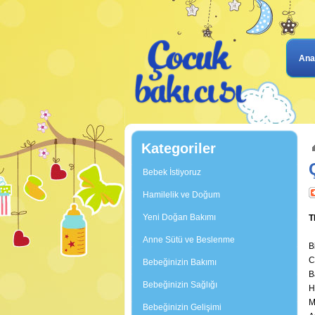
Ana
Kategoriler
Bebek İstiyoruz
Hamilelik ve Doğum
Yeni Doğan Bakımı
T
Anne Sütü ve Beslenme
B
C
Bebeğinizin Bakımı
B
Bebeğinizin Sağlığı
H
M
Bebeğinizin Gelişimi