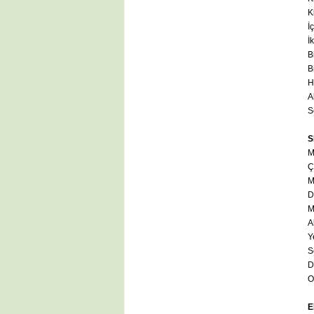
K
İ
İ
Bi
B
H
A
S
S
M
Ç
M
D
M
Al
Y
S
D
O
E