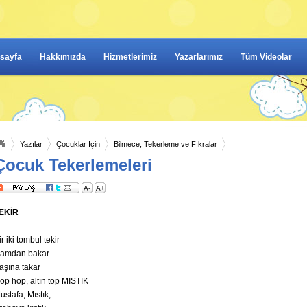
sayfa
Hakkımızda
Hizmetlerimiz
Yazarlarımız
Tüm Videolar
Yazılar
Çocuklar İçin
Bilmece, Tekerleme ve Fıkralar
Çocuk Tekerlemeleri
A-
A+
EKİR
ir iki tombul tekir
amdan bakar
aşına takar
op hop, altın top MISTIK
ustafa, Mıstık,