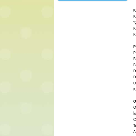
K
K
"
K
K
P
P
B
B
D
D
Ö
K
O
O
İ
C
T
A