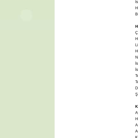
İ
H
B
H
Ç
H
L
H
N
İ
İ
T
T
D
Ş
K
A
H
A
A
K