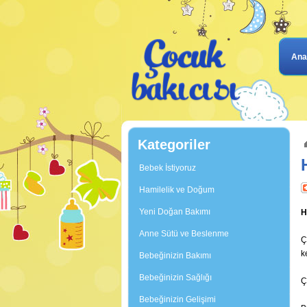
Ana
Kategoriler
Bebek İstiyoruz
Hamilelik ve Doğum
Yeni Doğan Bakımı
H
Anne Sütü ve Beslenme
Ç
k
Bebeğinizin Bakımı
Bebeğinizin Sağlığı
Ç
Bebeğinizin Gelişimi