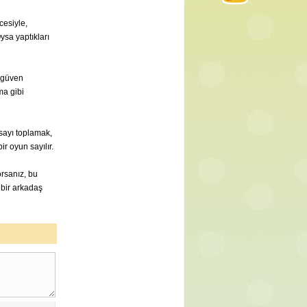
cesiyle,
Oysa yaptıkları
 güven
ma gibi
asayı toplamak,
r oyun sayılır.
rsanız, bu
 bir arkadaş