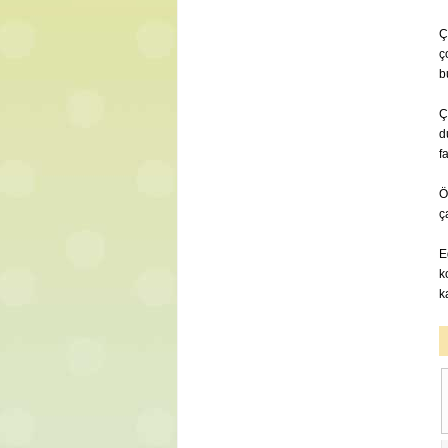
Ç
ç
b
Ç
d
f
Ö
ç
E
k
k