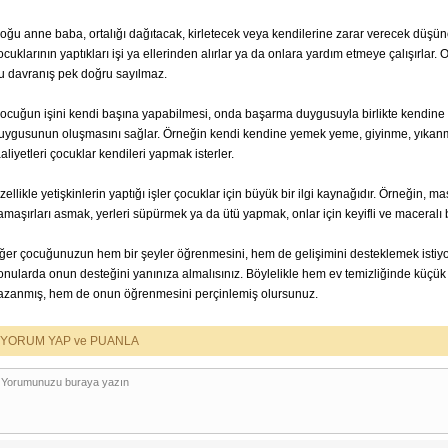
oğu anne baba, ortalığı dağıtacak, kirletecek veya kendilerine zarar verecek düşün
ocuklarının yaptıkları işi ya ellerinden alırlar ya da onlara yardım etmeye çalışırlar. 
u davranış pek doğru sayılmaz.
ocuğun işini kendi başına yapabilmesi, onda başarma duygusuyla birlikte kendine
uygusunun oluşmasını sağlar. Örneğin kendi kendine yemek yeme, giyinme, yıkan
aaliyetleri çocuklar kendileri yapmak isterler.
zellikle yetişkinlerin yaptığı işler çocuklar için büyük bir ilgi kaynağıdır. Örneğin, m
amaşırları asmak, yerleri süpürmek ya da ütü yapmak, onlar için keyifli ve maceralı bi
ğer çocuğunuzun hem bir şeyler öğrenmesini, hem de gelişimini desteklemek istiyo
onularda onun desteğini yanınıza almalısınız. Böylelikle hem ev temizliğinde küçük
azanmış, hem de onun öğrenmesini perçinlemiş olursunuz.
YORUM YAP ve PUANLA