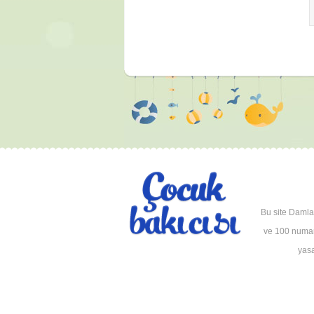
Bu site Damla 
ve 100 numara
yasa