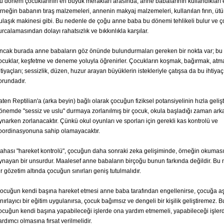
u dönem çocuklarının en büyük merakları arasında, anne babalarının kullandıkları eş
rneğin babanın tıraş malzemeleri, annenin makyaj malzemeleri, kullanılan fırın, ütü
ulaşık makinesi gibi. Bu nedenle de çoğu anne baba bu dönemi tehlikeli bulur ve ç
urcalamasından dolayı rahatsızlık ve bıkkınlıkla karşılar.
ncak burada anne babaların göz önünde bulundurmaları gereken bir nokta var; b
ocuklar, keşfetme ve deneme yoluyla öğrenirler. Çocukların koşmak, bağırmak, atma
htiyaçları; sessizlik, düzen, huzur arayan büyüklerin istekleriyle çatışsa da bu ihtiy
orundadır.
aten Reptilian'a (arka beyin) bağlı olarak çocuğun fiziksel potansiyelinin hızla gelişt
önemde "sessiz ve uslu" durmaya zorlanılmış bir çocuk, okula başladığı zaman ark
ynarken zorlanacaktır. Çünkü okul oyunları ve sporları için gerekli kas kontrolü ve
oordinasyonuna sahip olamayacaktır.
ahası "hareket kontrolü", çocuğun daha sonraki zeka gelişiminde, örneğin okumasın
ynayan bir unsurdur. Maalesef anne babaların birçoğu bunun farkında değildir. Bu 
ir gözetim altında çocuğun sınırları geniş tutulmalıdır.
ocuğun kendi başına hareket etmesi anne baba tarafından engellenirse, çocuğa aşı
ınırlayıcı bir eğitim uygulanırsa, çocuk bağımsız ve dengeli bir kişilik geliştiremez.
ocuğun kendi başına yapabileceği işlerde ona yardım etmemeli, yapabileceği işlerd
ardımcı olmasına fırsat verilmelidir.