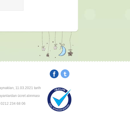
aynakları, 11.03.2021 tarih
rayanlardan ücret alınması
: 0212 234 68 06