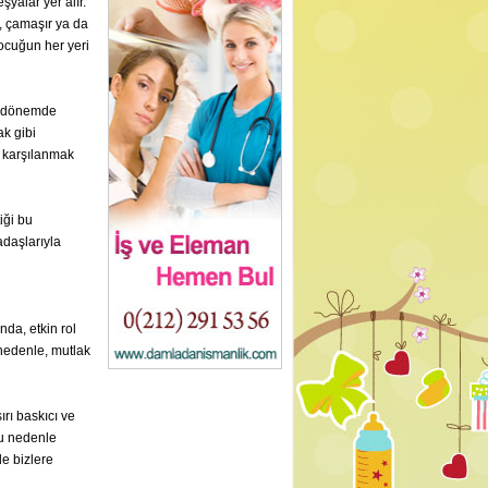
yalar yer alır.
, çamaşır ya da
ocuğun her yeri
u dönemde
k gibi
aç karşılanmak
iği bu
adaşlarıyla
da, etkin rol
nedenle, mutlak
rı baskıcı ve
 Bu nedenle
e bizlere