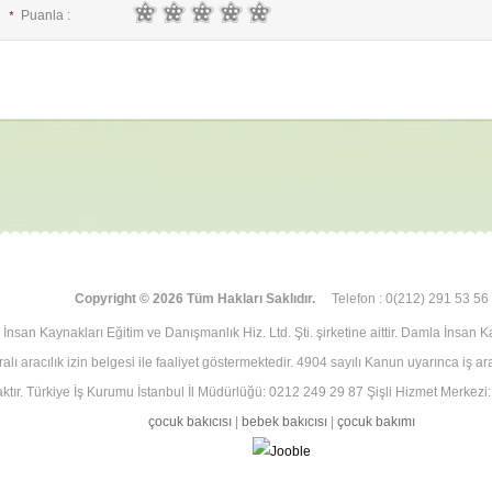
Puanla :
*
E-posta :
*
İsim :
*
Copyright © 2026 Tüm Hakları Saklıdır.
Telefon : 0(212) 291 53 56
İnsan Kaynakları Eğitim ve Danışmanlık Hiz. Ltd. Şti. şirketine aittir. Damla İnsan K
lı aracılık izin belgesi ile faaliyet göstermektedir. 4904 sayılı Kanun uyarınca iş a
ktır. Türkiye İş Kurumu İstanbul İl Müdürlüğü: 0212 249 29 87 Şişli Hizmet Merkezi
çocuk bakıcısı
|
bebek bakıcısı
|
çocuk bakımı