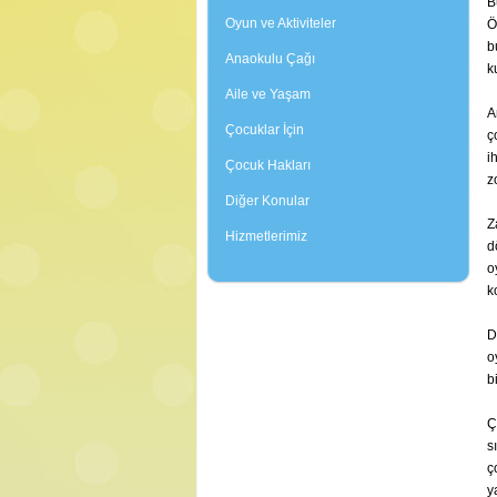
B
Oyun ve Aktiviteler
Ö
b
Anaokulu Çağı
k
Aile ve Yaşam
A
Çocuklar İçin
ç
i
Çocuk Hakları
z
Diğer Konular
Z
Hizmetlerimiz
d
o
k
D
o
b
Ç
s
ç
y