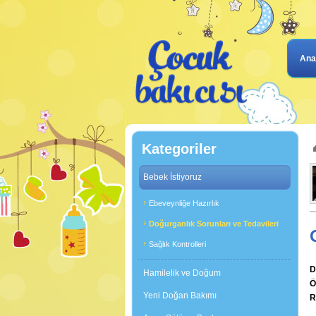
Ana
Kategoriler
Bebek İstiyoruz
Ebeveynliğe Hazırlık
Doğurganlık Sorunları ve Tedavileri
Sağlık Kontrolleri
D
Hamilelik ve Doğum
Ö
Yeni Doğan Bakımı
R