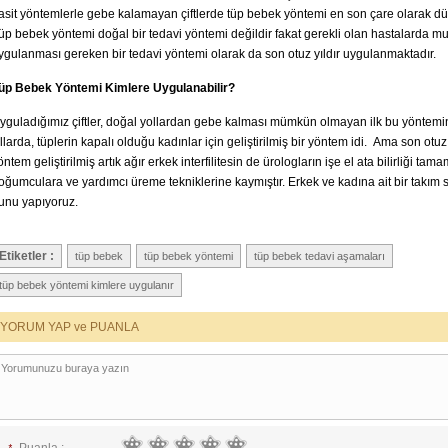
asit yöntemlerle gebe kalamayan çiftlerde tüp bebek yöntemi en son çare olarak dü
üp bebek yöntemi doğal bir tedavi yöntemi değildir fakat gerekli olan hastalarda mu
ygulanması gereken bir tedavi yöntemi olarak da son otuz yıldır uygulanmaktadır.
üp Bebek Yöntemi Kimlere Uygulanabilir?
yguladığımız çiftler, doğal yollardan gebe kalması mümkün olmayan ilk bu yöntem
ıllarda, tüplerin kapalı olduğu kadınlar için geliştirilmiş bir yöntem idi. Ama son otuz 
öntem geliştirilmiş artık ağır erkek interfilitesin de ürologların işe el ata bilirliği ta
oğumculara ve yardımcı üreme tekniklerine kaymıştır. Erkek ve kadına ait bir takım 
unu yapıyoruz.
Etiketler :
tüp bebek
tüp bebek yöntemi
tüp bebek tedavi aşamaları
tüp bebek yöntemi kimlere uygulanır
YORUM YAP ve PUANLA
*