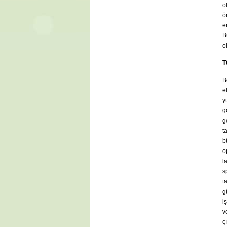
o
ö
e
B
o
T
B
e
y
g
g
t
b
o
l
s
t
g
i
v
ç