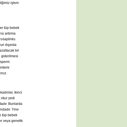
iğimiz işlem
ğer tüp bebek
nsı artırma
rosaplinks
Onun dışında
azaltacak bir
n giderilmesi
e sperm
yöntemi
oruz.
kadınlar, ikinci
 otuz yedi
tadır. Bunlarda
ındadır. Yine
ne tüp bebek
ler veya genetik