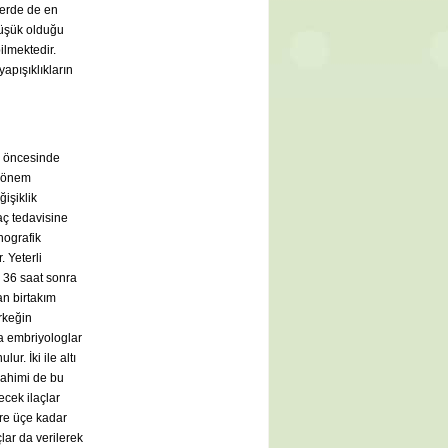
lerde de en
 düşük olduğu
ilmektedir.
apışıklıkların
n öncesinde
 dönem
işiklik
aç tedavisine
nografik
 Yeterli
 36 saat sonra
an birtakım
erkeğin
da embriyologlar
r. İki ile altı
rahimi de bu
cek ilaçlar
öre üçe kadar
lar da verilerek