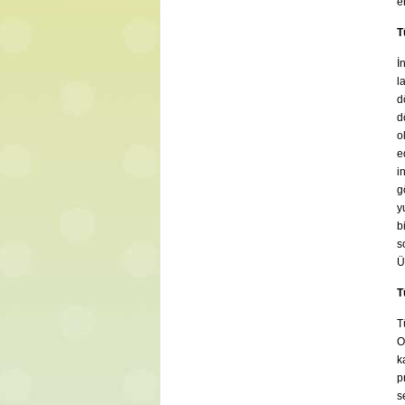
e
T
İ
l
d
d
o
e
i
g
y
b
s
Ü
T
T
O
k
p
s