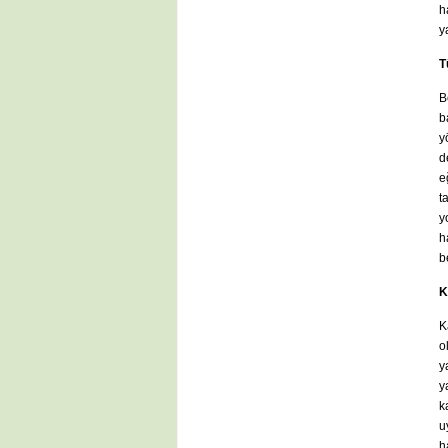
h
y
T
B
b
y
d
e
t
y
h
b
K
K
o
y
y
k
u
h