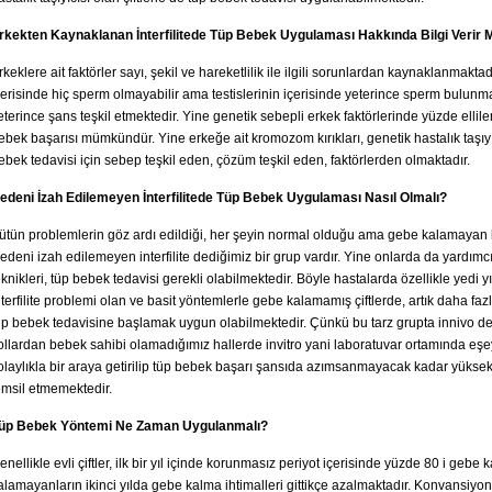
rkekten Kaynaklanan İnterfilitede Tüp Bebek Uygulaması Hakkında Bilgi Verir M
rkeklere ait faktörler sayı, şekil ve hareketlilik ile ilgili sorunlardan kaynaklanmakt
çerisinde hiç sperm olmayabilir ama testislerinin içerisinde yeterince sperm bulunma
eterince şans teşkil etmektedir. Yine genetik sebepli erkek faktörlerinde yüzde ellile
ebek başarısı mümkündür. Yine erkeğe ait kromozom kırıkları, genetik hastalık taşıyı
ebek tedavisi için sebep teşkil eden, çözüm teşkil eden, faktörlerden olmaktadır.
edeni İzah Edilemeyen İnterfilitede Tüp Bebek Uygulaması Nasıl Olmalı?
ütün problemlerin göz ardı edildiği, her şeyin normal olduğu ama gebe kalamayan bi
edeni izah edilemeyen interfilite dediğimiz bir grup vardır. Yine onlarda da yardım
eknikleri, tüp bebek tedavisi gerekli olabilmektedir. Böyle hastalarda özellikle yedi y
nterfilite problemi olan ve basit yöntemlerle gebe kalamamış çiftlerde, artık daha f
üp bebek tedavisine başlamak uygun olabilmektedir. Çünkü bu tarz grupta innivo d
ollardan bebek sahibi olamadığımız hallerde invitro yani laboratuvar ortamında eşe
olaylıkla bir araya getirilip tüp bebek başarı şansıda azımsanmayacak kadar yüksek
emsil etmemektedir.
üp Bebek Yöntemi Ne Zaman Uygulanmalı?
enellikle evli çiftler, ilk bir yıl içinde korunmasız periyot içerisinde yüzde 80 i gebe k
alamayanların ikinci yılda gebe kalma ihtimalleri gittikçe azalmaktadır. Konvansiyo