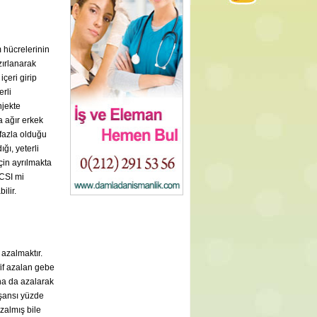
m hücrelerinin
zırlanarak
çeri girip
rli
njekte
a ağır erkek
 fazla olduğu
ğı, yeterli
çin ayrılmakta
ICSI mi
ilir.
 azalmaktır.
fif azalan gebe
aha da azalarak
şansı yüzde
zalmış bile