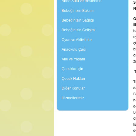
Anne Sütü ve Beslenme
S
N
Bebeğinizin Bakımı
G
Bebeğinizin Sağlığı
i
Bebeğinizin Gelişimi
h
u
Oyun ve Aktiviteler
ç
b
Anaokulu Çağı
ö
Aile ve Yaşam
z
Çocuklar İçin
T
Çocuk Hakları
T
d
Diğer Konular
B
Hizmetlerimiz
h
g
B
o
k
d