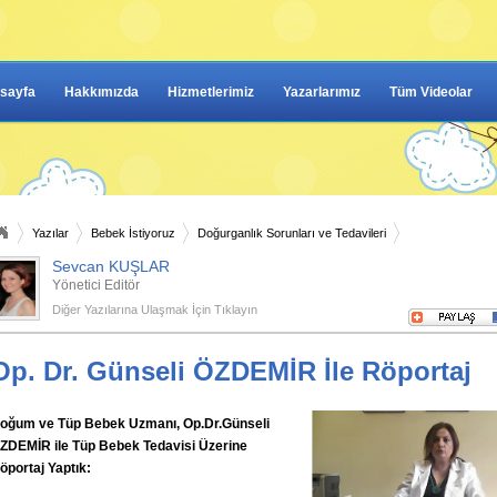
sayfa
Hakkımızda
Hizmetlerimiz
Yazarlarımız
Tüm Videolar
Yazılar
Bebek İstiyoruz
Doğurganlık Sorunları ve Tedavileri
Sevcan KUŞLAR
Yönetici Editör
Diğer Yazılarına Ulaşmak İçin Tıklayın
Op. Dr. Günseli ÖZDEMİR İle Röportaj
oğum ve Tüp Bebek Uzmanı, Op.Dr.Günseli
ZDEMİR ile Tüp Bebek Tedavisi Üzerine
öportaj Yaptık: