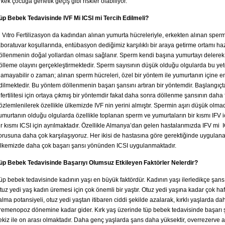
rkek çocuğa genetik geçiş gibi riskler olabiliyor.
üp Bebek Tedavisinde IVF Mi ICSI mi Tercih Edilmeli?
n Vıtro Fertilizasyon da kadından alınan yumurta hücreleriyle, erkekten alınan sper
aboratuvar koşullarında, entübasyon dediğimiz karşılıklı bir araya getirme ortamı ha
öllenmenin doğal yollardan olması sağlanır. Sperm kendi başına yumurtayı delerek i
ölleme olayını gerçekleştirmektedir. Sperm sayısının düşük olduğu olgularda bu yete
lamayabilir o zaman; alınan sperm hücreleri, özel bir yöntem ile yumurtanın içine e
dilmektedir. Bu yöntem döllenmenin başarı şansını artıran bir yöntemdir. Başlangıçt
nfertilitesi için ortaya çıkmış bir yöntemdir fakat daha sonra döllenme şansının daha
özlemlenilerek özellikle ülkemizde IVF nin yerini almıştır. Spermin aşırı düşük olmadı
umurtanın olduğu olgularda özellikle toplanan sperm ve yumurtaların bir kısmı IFV i
ir kısmı ICSI için ayrılmaktadır. Özellikle Almanya’dan gelen hastalarımızda IFV mi 
orusuna daha çok karşılaşıyoruz. Her ikisi de hastasına göre gerektiğinde uygulanab
lkemizde daha çok başarı şansı yönünden ICSI uygulanmaktadır.
üp Bebek Tedavisinde Başarıyı Olumsuz Etkileyen Faktörler Nelerdir?
üp bebek tedavisinde kadının yaşı en büyük faktördür. Kadının yaşı ilerledikçe şans
tuz yedi yaş kadın üremesi için çok önemli bir yaştır. Otuz yedi yaşına kadar çok ha
alma potansiyeli, otuz yedi yaştan itibaren ciddi şekilde azalarak, kırklı yaşlarda d
remenopoz dönemine kadar gider. Kırk yaş üzerinde tüp bebek tedavisinde başarı 
ekiz ile on arası olmaktadır. Daha genç yaşlarda şans daha yüksektir, overrezerve a