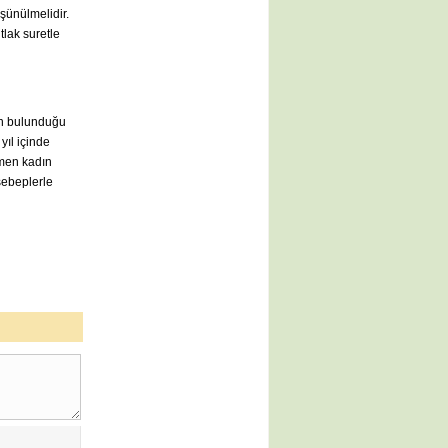
şünülmelidir.
tlak suretle
in bulunduğu
yıl içinde
mamen kadın
sebeplerle