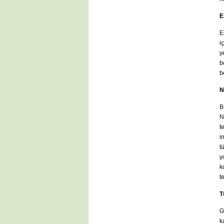
E
E
i
y
b
b
N
B
N
t
i
t
y
k
t
T
G
k