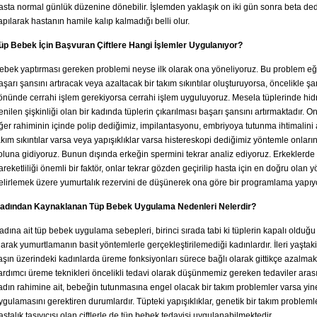
asta normal günlük düzenine dönebilir. İşlemden yaklaşık on iki gün sonra beta ded
apılarak hastanın hamile kalıp kalmadığı belli olur.
üp Bebek İçin Başvuran Çiftlere Hangi İşlemler Uygulanıyor?
ebek yaptırması gereken problemi neyse ilk olarak ona yöneliyoruz. Bu problem e
aşarı şansını artıracak veya azaltacak bir takım sıkıntılar oluşturuyorsa, öncelikle şa
önünde cerrahi işlem gerekiyorsa cerrahi işlem uyguluyoruz. Mesela tüplerinde hid
enilen şişkinliği olan bir kadında tüplerin çıkarılması başarı şansını artırmaktadır. 
ğer rahiminin içinde polip dediğimiz, impilantasyonu, embriyoya tutunma ihtimalini 
akım sıkıntılar varsa veya yapışıklıklar varsa histereskopi dediğimiz yöntemle onları
oluna gidiyoruz. Bunun dışında erkeğin spermini tekrar analiz ediyoruz. Erkeklerd
areketliliği önemli bir faktör, onlar tekrar gözden geçirilip hasta için en doğru olan 
elirlemek üzere yumurtalık rezervini de düşünerek ona göre bir programlama yapıy
adından Kaynaklanan Tüp Bebek Uygulama Nedenleri Nelerdir?
adına ait tüp bebek uygulama sebepleri, birinci sırada tabi ki tüplerin kapalı olduğu 
larak yumurtlamanın basit yöntemlerle gerçekleştirilemediği kadınlardır. İleri yaştaki
aşın üzerindeki kadınlarda üreme fonksiyonları sürece bağlı olarak gittikçe azalmak
ardımcı üreme teknikleri öncelikli tedavi olarak düşünmemiz gereken tedaviler aras
adın rahimine ait, bebeğin tutunmasına engel olacak bir takım problemler varsa yi
ygulamasını gerektiren durumlardır. Tüpteki yapışıklıklar, genetik bir takım problem
astalık taşıyıcısı olan çiftlerle de tüp bebek tedavisi uygulanabilmektedir.