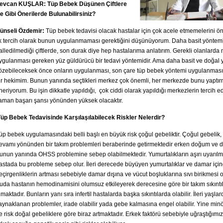
evcan KUŞLAR: Tüp Bebek Düşünen Çiftlere
e Gibi Önerilerde Bulunabilirsiniz?
ünseli Özdemir:
Tüp bebek tedavisi olacak hastalar için çok acele etmemelerini 
lk tercih olarak bunun uygulanmaması gerektiğini düşünüyorum. Daha basit yöntem
alledilmediği çiftlerde, son durak diye hep hastalarıma anlatırım. Gerekli olanlarda
ygulanması gereken yüz güldürücü bir tedavi yöntemidir. Ama daha basit ve doğal 
özebileceksek önce onların uygulanması, son çare tüp bebek yöntemi uygulanması
ir hekimim. Bunun yanında seçtikleri merkez çok önemli, her merkezde bunu yaptı
neriyorum. Bu işin dikkatle yapıldığı, çok ciddi olarak yapıldığı merkezlerin tercih e
aman başarı şansı yönünden yüksek olacaktır.
üp Bebek Tedavisinde Karşılaşılabilecek Riskler Nelerdir?
üp bebek uygulamasındaki belli başlı en büyük risk çoğul gebeliktir. Çoğul gebelik,
evamı yönünden bir takım problemleri beraberinde getirmektedir erken doğum ve düş
unun yanında OHSS problemine sebep olabilmektedir. Yumurtalıkların aşırı uyarıl
astada bu probleme sebep olur. İleri derecede büyüyen yumurtalıklar ve damar için
eçirgenliklerin artması sebebiyle damar dışına ve vücut boşluklarına sıvı birikmesi o
uda hastanın hemodinamisini olumsuz etkileyerek derecesine göre bir takım sıkınt
lmaktadır. Bunların yanı sıra infertil hastalarda başka sıkıntılarda olabilir. İleri yaşla
aynaklanan problemler, irade olabilir yada gebe kalmasına engel olabilir. Yine mi
e risk doğal gebeliklere göre biraz artmaktadır. Erkek faktörü sebebiyle uğraştığımı