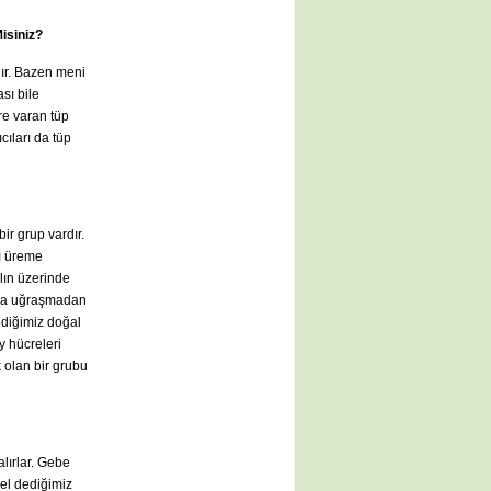
isiniz?
adır. Bazen meni
sı bile
re varan tüp
cıları da tüp
r grup vardır.
cı üreme
ılın üzerinde
azla uğraşmadan
ediğimiz doğal
y hücreleri
 olan bir grubu
alırlar. Gebe
nel dediğimiz