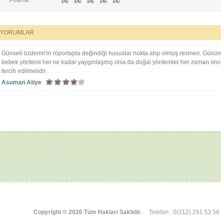
Puanla :
E-posta :
*
YORUMLAR
İsim :
*
Günseli özdemir'in röportajda değindiği hususlar nokta atışı olmuş resmen. Günü
bebek yöntemi her ne kadar yaygınlaşmış olsa da doğal yöntemler her zaman öncel
tercih edilmelidir.
Asuman Atiye
Copyright © 2026 Tüm Hakları Saklıdır.
Telefon : 0(212) 291 53 56