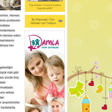
Tüp Bebek Yöntemi Kimlere
Uygulanabilir?
öneririm. Hemen
Bu Röportajın Tüm
lerle problemin
Videoları için Tıklayın
 mutlaka
yöntemlerle
nı tavsiye eden
rmamalarını
dilmesi her
 gebeliğin
ük riski gibi.
ması yüzde beş
deki
lmaktadır.
ılara sebep
rdan
nör anamönörler
z hastalarda