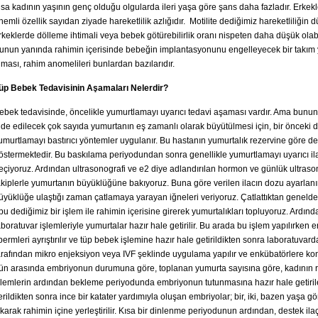
lsa kadının yaşının genç olduğu olgularda ileri yaşa göre şans daha fazladır. Erkek
nemli özellik sayıdan ziyade hareketlilik azlığıdır. Motilite dediğimiz hareketliliğin
rkeklerde dölleme ihtimali veya bebek götürebilirlik oranı nispeten daha düşük olab
unun yanında rahimin içerisinde bebeğin implantasyonunu engelleyecek bir takım y
lması, rahim anomelileri bunlardan bazılarıdır.
üp Bebek Tedavisinin Aşamaları Nelerdir?
ebek tedavisinde, öncelikle yumurtlamayı uyarıcı tedavi aşaması vardır. Ama bunu
lde edilecek çok sayıda yumurtanın eş zamanlı olarak büyütülmesi için, bir önceki
umurtlamayı bastırıcı yöntemler uygulanır. Bu hastanın yumurtalık rezervine göre değ
östermektedir. Bu baskılama periyodundan sonra genellikle yumurtlamayı uyarıcı il
eçiyoruz. Ardından ultrasonografi ve e2 diye adlandırılan hormon ve günlük ultraso
akiplerle yumurtanın büyüklüğüne bakıyoruz. Buna göre verilen ilacın dozu ayarlanır.
üyüklüğe ulaştığı zaman çatlamaya yarayan iğneleri veriyoruz. Çatlattıktan genelde
pu dediğimiz bir işlem ile rahimin içerisine girerek yumurtalıkları topluyoruz. Ardınd
aboratuvar işlemleriyle yumurtalar hazır hale getirilir. Bu arada bu işlem yapılırken 
permleri ayrıştırılır ve tüp bebek işlemine hazır hale getirildikten sonra laboratuvar
arafından mikro enjeksiyon veya IVF şeklinde uygulama yapılır ve enkübatörlere konulu
ün arasında embriyonun durumuna göre, toplanan yumurta sayısına göre, kadının 
şlemlerin ardından bekleme periyodunda embriyonun tutunmasına hazır hale getirile
erildikten sonra ince bir katater yardımıyla oluşan embriyolar; bir, iki, bazen yaşa g
ıkarak rahimin içine yerleştirilir. Kısa bir dinlenme periyodunun ardından, destek ilaç