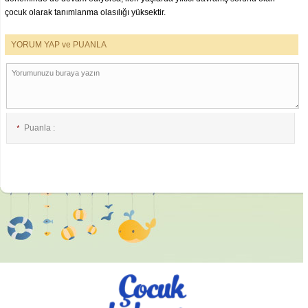
çocuk olarak tanımlanma olasılığı yüksektir.
YORUM YAP ve PUANLA
Puanla :
*
E-posta :
*
İsim :
*