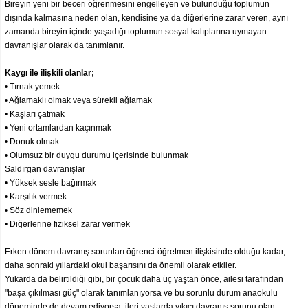
Bireyin yeni bir beceri öğrenmesini engelleyen ve bulunduğu toplumun
dışında kalmasına neden olan, kendisine ya da diğerlerine zarar veren, aynı
zamanda bireyin içinde yaşadığı toplumun sosyal kalıplarına uymayan
davranışlar olarak da tanımlanır.
Kaygı ile ilişkili olanlar;
• Tırnak yemek
• Ağlamaklı olmak veya sürekli ağlamak
• Kaşları çatmak
• Yeni ortamlardan kaçınmak
• Donuk olmak
• Olumsuz bir duygu durumu içerisinde bulunmak
Saldırgan davranışlar
• Yüksek sesle bağırmak
• Karşılık vermek
• Söz dinlememek
• Diğerlerine fiziksel zarar vermek
Erken dönem davranış sorunları öğrenci-öğretmen ilişkisinde olduğu kadar,
daha sonraki yıllardaki okul başarısını da önemli olarak etkiler.
Yukarda da belirtildiği gibi, bir çocuk daha üç yaştan önce, ailesi tarafından
"başa çıkılması güç" olarak tanımlanıyorsa ve bu sorunlu durum anaokulu
döneminde de devam ediyorsa, ileri yaşlarda yıkıcı davranış sorunu olan