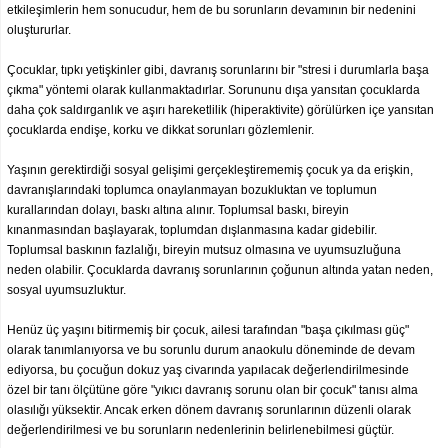
etkileşimlerin hem sonucudur, hem de bu sorunların devamının bir nedenini
oluştururlar.
Çocuklar, tıpkı yetişkinler gibi, davranış sorunlarını bir "stresi i durumlarla başa
çıkma" yöntemi olarak kullanmaktadırlar. Sorununu dışa yansıtan çocuklarda
daha çok saldırganlık ve aşırı hareketlilik (hiperaktivite) görülürken içe yansıtan
çocuklarda endişe, korku ve dikkat sorunları gözlemlenir.
Yaşının gerektirdiği sosyal gelişimi gerçekleştirememiş çocuk ya da erişkin,
davranışlarındaki toplumca onaylanmayan bozukluktan ve toplumun
kurallarından dolayı, baskı altına alınır. Toplumsal baskı, bireyin
kınanmasından başlayarak, toplumdan dışlanmasına kadar gidebilir.
Toplumsal baskının fazlalığı, bireyin mutsuz olmasına ve uyumsuzluğuna
neden olabilir. Çocuklarda davranış sorunlarının çoğunun altında yatan neden,
sosyal uyumsuzluktur.
Henüz üç yaşını bitirmemiş bir çocuk, ailesi tarafından "başa çıkılması güç"
olarak tanımlanıyorsa ve bu sorunlu durum anaokulu döneminde de devam
ediyorsa, bu çocuğun dokuz yaş civarında yapılacak değerlendirilmesinde
özel bir tanı ölçütüne göre "yıkıcı davranış sorunu olan bir çocuk" tanısı alma
olasılığı yüksektir. Ancak erken dönem davranış sorunlarının düzenli olarak
değerlendirilmesi ve bu sorunların nedenlerinin belirlenebilmesi güçtür.