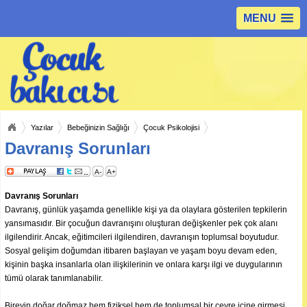
MENU
Yazılar
Bebeğinizin Sağlığı
Çocuk Psikolojisi
Davranış Sorunları
A-
A+
Davranış Sorunları
Davranış, günlük yaşamda genellikle kişi ya da olaylara gösterilen tepkilerin
yansımasıdır. Bir çocuğun davranışını oluşturan değişkenler pek çok alanı
ilgilendirir. Ancak, eğitimcileri ilgilendiren, davranışın toplumsal boyutudur.
Sosyal gelişim doğumdan itibaren başlayan ve yaşam boyu devam eden,
kişinin başka insanlarla olan ilişkilerinin ve onlara karşı ilgi ve duygularının
tümü olarak tanımlanabilir.
Bireyin doğar doğmaz hem fiziksel hem de toplumsal bir çevre içine girmesi,