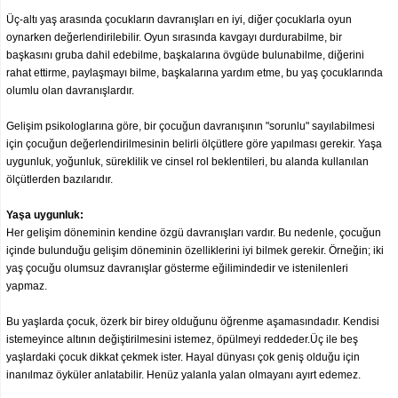
Üç-altı yaş arasında çocukların davranışları en iyi, diğer çocuklarla oyun
oynarken değerlendirilebilir. Oyun sırasında kavgayı durdurabilme, bir
başkasını gruba dahil edebilme, başkalarına övgüde bulunabilme, diğerini
rahat ettirme, paylaşmayı bilme, başkalarına yardım etme, bu yaş çocuklarında
olumlu olan davranışlardır.
Gelişim psikologlarına göre, bir çocuğun davranışının "sorunlu" sayılabilmesi
için çocuğun değerlendirilmesinin belirli ölçütlere göre yapılması gerekir. Yaşa
uygunluk, yoğunluk, süreklilik ve cinsel rol beklentileri, bu alanda kullanılan
ölçütlerden bazılarıdır.
Yaşa uygunluk:
Her gelişim döneminin kendine özgü davranışları vardır. Bu nedenle, çocuğun
içinde bulunduğu gelişim döneminin özelliklerini iyi bilmek gerekir. Örneğin; iki
yaş çocuğu olumsuz davranışlar gösterme eğilimindedir ve istenilenleri
yapmaz.
Bu yaşlarda çocuk, özerk bir birey olduğunu öğrenme aşamasındadır. Kendisi
istemeyince altının değiştirilmesini istemez, öpülmeyi reddeder.Üç ile beş
yaşlardaki çocuk dikkat çekmek ister. Hayal dünyası çok geniş olduğu için
inanılmaz öyküler anlatabilir. Henüz yalanla yalan olmayanı ayırt edemez.