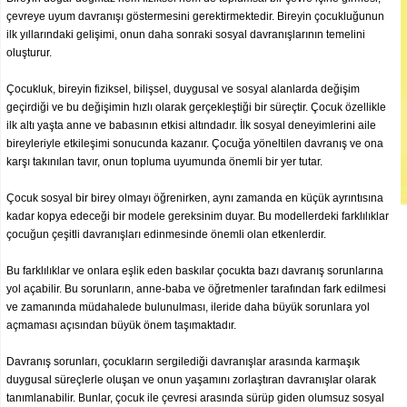
çevreye uyum davranışı göstermesini gerektirmektedir. Bireyin çocukluğunun
ilk yıllarındaki gelişimi, onun daha sonraki sosyal davranışlarının temelini
oluşturur.
Çocukluk, bireyin fiziksel, bilişsel, duygusal ve sosyal alanlarda değişim
geçirdiği ve bu değişimin hızlı olarak gerçekleştiği bir süreçtir. Çocuk özellikle
ilk altı yaşta anne ve babasının etkisi altındadır. İlk sosyal deneyimlerini aile
bireyleriyle etkileşimi sonucunda kazanır. Çocuğa yöneltilen davranış ve ona
karşı takınılan tavır, onun topluma uyumunda önemli bir yer tutar.
Çocuk sosyal bir birey olmayı öğrenirken, aynı zamanda en küçük ayrıntısına
kadar kopya edeceği bir modele gereksinim duyar. Bu modellerdeki farklılıklar
çocuğun çeşitli davranışları edinmesinde önemli olan etkenlerdir.
Bu farklılıklar ve onlara eşlik eden baskılar çocukta bazı davranış sorunlarına
yol açabilir. Bu sorunların, anne-baba ve öğretmenler tarafından fark edilmesi
ve zamanında müdahalede bulunulması, ileride daha büyük sorunlara yol
açmaması açısından büyük önem taşımaktadır.
Davranış sorunları, çocukların sergilediği davranışlar arasında karmaşık
duygusal süreçlerle oluşan ve onun yaşamını zorlaştıran davranışlar olarak
tanımlanabilir. Bunlar, çocuk ile çevresi arasında sürüp giden olumsuz sosyal