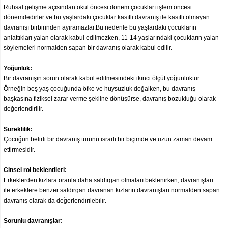
Ruhsal gelişme açısından okul öncesi dönem çocukları işlem öncesi
dönemdedirler ve bu yaşlardaki çocuklar kasıtlı davranış ile kasıtlı olmayan
davranışı birbirinden ayıramazlar.Bu nedenle bu yaşlardaki çocukların
anlattıkları yalan olarak kabul edilmezken, 11-14 yaşlarındaki çocukların yalan
söylemeleri normalden sapan bir davranış olarak kabul edilir.
Yoğunluk:
Bir davranışın sorun olarak kabul edilmesindeki ikinci ölçüt yoğunluktur.
Örneğin beş yaş çocuğunda öfke ve huysuzluk doğalken, bu davranış
başkasına fiziksel zarar verme şekline dönüşürse, davranış bozukluğu olarak
değerlendirilir.
Süreklilik:
Çocuğun belirli bir davranış türünü ısrarlı bir biçimde ve uzun zaman devam
ettirmesidir.
Cinsel rol beklentileri:
Erkeklerden kızlara oranla daha saldırgan olmaları beklenirken, davranışları
ile erkeklere benzer saldırgan davranan kızların davranışları normalden sapan
davranış olarak da değerlendirilebilir.
Sorunlu davranışlar: