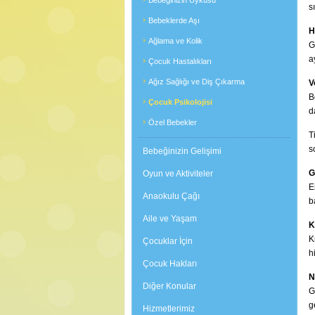
Bebeğinizin Uykusu
s
Bebeklerde Aşı
H
Ağlama ve Kolik
G
a
Çocuk Hastalıkları
Ağız Sağlığı ve Diş Çıkarma
V
B
Çocuk Psikolojisi
d
Özel Bebekler
T
s
Bebeğinizin Gelişimi
G
Oyun ve Aktiviteler
E
Anaokulu Çağı
b
Aile ve Yaşam
K
K
Çocuklar İçin
h
Çocuk Hakları
N
Diğer Konular
G
g
Hizmetlerimiz