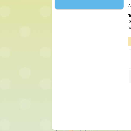
A
T
D
y