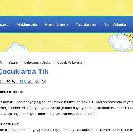
sayfa
Hakkımızda
Hizmetlerimiz
Yazarlarımız
Tüm Videolar
Yazılar
Bebeğinizin Sağlığı
Çocuk Psikolojisi
Çocuklarda Tik
A-
A+
ocuklarda Tik
ik bozuklukları her yaşta görülebilmekle birlikte, en çok 7-11 yaşlan arasında yaygın
ikler, hareketleri sağlayan ya da vokal (konuşmaya yardımcı) kasların istemsiz kası
naya çıkan, tekrarlayıcı, ritmik olmayan istemsiz hareketlerdir.
ik bozukluğu;
ocukluk döneminde yaygın olarak görülen bozukluklardandır.. Genellikle erkek ço