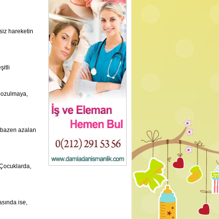
siz hareketin
itli
 bozulmaya,
, bazen azalan
 Çocuklarda,
asında ise,