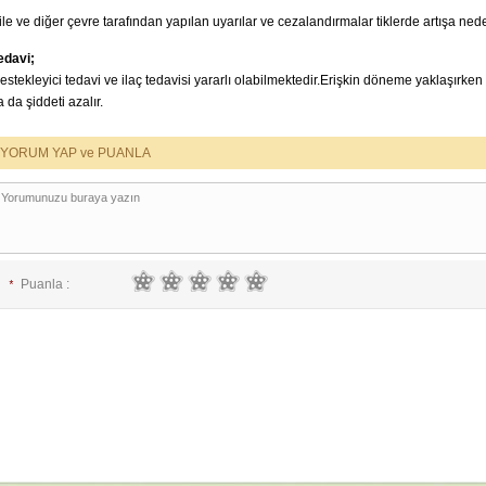
ile ve diğer çevre tarafından yapılan uyarılar ve cezalandırmalar tiklerde artışa nede
edavi;
estekleyici tedavi ve ilaç tedavisi yararlı olabilmektedir.Erişkin döneme yaklaşırken 
a da şiddeti azalır.
YORUM YAP ve PUANLA
Puanla :
*
E-posta :
*
İsim :
*