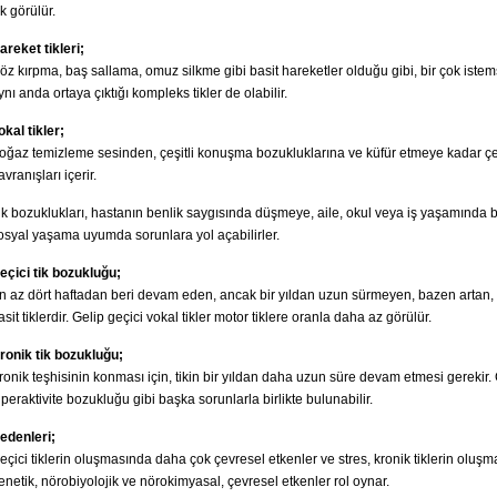
ık görülür.
areket tikleri;
öz kırpma, baş sallama, omuz silkme gibi basit hareketler olduğu gibi, bir çok istem
ynı anda ortaya çıktığı kompleks tikler de olabilir.
okal tikler;
oğaz temizleme sesinden, çeşitli konuşma bozukluklarına ve küfür etmeye kadar çeş
avranışları içerir.
ik bozuklukları, hastanın benlik saygısında düşmeye, aile, okul veya iş yaşamında
osyal yaşama uyumda sorunlara yol açabilirler.
eçici tik bozukluğu;
n az dört haftadan beri devam eden, ancak bir yıldan uzun sürmeyen, bazen artan
asit tiklerdir. Gelip geçici vokal tikler motor tiklere oranla daha az görülür.
ronik tik bozukluğu;
ronik teşhisinin konması için, tikin bir yıldan daha uzun süre devam etmesi gerekir.
iperaktivite bozukluğu gibi başka sorunlarla birlikte bulunabilir.
edenleri;
eçici tiklerin oluşmasında daha çok çevresel etkenler ve stres, kronik tiklerin oluşm
enetik, nörobiyolojik ve nörokimyasal, çevresel etkenler rol oynar.