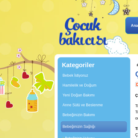
Ana
Kategoriler
Bebek İstiyoruz
Hamilelik ve Doğum
Yeni Doğan Bakımı
Ç
Anne Sütü ve Beslenme
T
T
Bebeğinizin Bakımı
o
Bebeğinizin Sağlığı
T
Ç