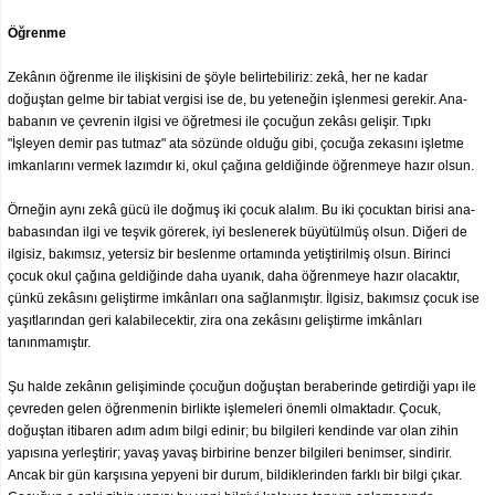
Öğrenme
Zekânın öğrenme ile ilişkisini de şöyle belirtebiliriz: zekâ, her ne kadar
doğuştan gelme bir tabiat vergisi ise de, bu yeteneğin işlenmesi gerekir. Ana-
babanın ve çevrenin ilgisi ve öğretmesi ile çocuğun zekâsı gelişir. Tıpkı
"İşleyen demir pas tutmaz" ata sözünde olduğu gibi, çocuğa zekasını işletme
imkanlarını vermek lazımdır ki, okul çağına geldiğinde öğrenmeye hazır olsun.
Örneğin aynı zekâ gücü ile doğmuş iki çocuk alalım. Bu iki çocuktan birisi ana-
babasından ilgi ve teşvik görerek, iyi beslenerek büyütülmüş olsun. Diğeri de
ilgisiz, bakımsız, yetersiz bir beslenme ortamında yetiştirilmiş olsun. Birinci
çocuk okul çağına geldiğinde daha uyanık, daha öğrenmeye hazır olacaktır,
çünkü zekâsını geliştirme imkânları ona sağlanmıştır. İlgisiz, bakımsız çocuk ise
yaşıtlarından geri kalabilecektir, zira ona zekâsını geliştirme imkânları
tanınmamıştır.
Şu halde zekânın gelişiminde çocuğun doğuştan beraberinde getirdiği yapı ile
çevreden gelen öğrenmenin birlikte işlemeleri önemli olmaktadır. Çocuk,
doğuştan itibaren adım adım bilgi edinir; bu bilgileri kendinde var olan zihin
yapısına yerleştirir; yavaş yavaş birbirine benzer bilgileri benimser, sindirir.
Ancak bir gün karşısına yepyeni bir durum, bildiklerinden farklı bir bilgi çıkar.