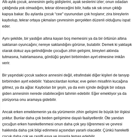
Altı aylık çocuk, annesinin geliş gidişlerini, ayak seslerini izler; onun odadan
çıktığında yok olmadığını, tekrar döneceğini bilir, hatta sık sık onun çıktığı
kapıya bakar. Bu aylarda çocuk “cee" oyunundan çok hoşlanır; zira bireylerin
kaybolup, tekrar ortaya çıkmaları çevresinin gerçekten düzenli olduğunu ispat
eder.
Aynı şekilde, bir yastığın altına kayan boş memesini ya da bir örtünün altına
saklanan oyuncağını; nereye saklandığını görürse, bulabilir. Demek ki yaklaşık
olarak dokuz aya gelindiğinde çocuğun zihin gelişimi, bireyleri aklında
tutmasına, hatırlamasına, gördüğü şeyleri birbirinden ayırt etmesine imkân
verir.
Bir yaşındaki çocuk sadece annesini değil, etrafındaki diğer kişileri de tanıyıp
birbirinden ayırt edebilir. Yabancılardan korkar, eve gelen misafirin kucağına
gitmez, ya da ağlar. Kaybolan bir şeyin, ya da evin içinde değişik bir odaya
giden annesinin nerede olabileceğini tahmin edebilir. Eğer emekliyor ya da
yürüyorsa onu aramaya gidebilir.
Ancak erken emeklemenin ya da yürümenin zihin gelişimi ile büyük bir ilişkisi
yoktur. Bunlar daha çok beden gelişimine dayalı faaliyetlerdir. Öte yandan
çocuğun erken hareketlenmesi onun daha çok şey öğrenmesi ve çevresi
hakkında daha çok bilgi edinmesi açısından yararlı olacaktır. Çünkü hareketli
çocuk daha çok ve çeşitli eşya ve insanla temas edebilir.