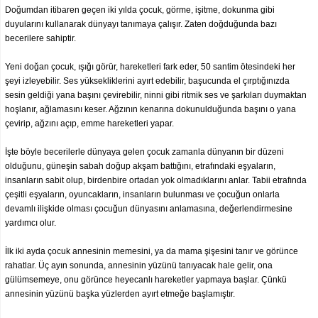
Doğumdan itibaren geçen iki yılda çocuk, görme, işitme, dokunma gibi
duyularını kullanarak dünyayı tanımaya çalışır. Zaten doğduğunda bazı
becerilere sahiptir.
Yeni doğan çocuk, ışığı görür, hareketleri fark eder, 50 santim ötesindeki her
şeyi izleyebilir. Ses yüksekliklerini ayırt edebilir, başucunda el çırptığınızda
sesin geldiği yana başını çevirebilir, ninni gibi ritmik ses ve şarkıları duymaktan
hoşlanır, ağlamasını keser. Ağzının kenarına dokunulduğunda başını o yana
çevirip, ağzını açıp, emme hareketleri yapar.
İşte böyle becerilerle dünyaya gelen çocuk zamanla dünyanın bir düzeni
olduğunu, güneşin sabah doğup akşam battığını, etrafındaki eşyaların,
insanların sabit olup, birdenbire ortadan yok olmadıklarını anlar. Tabii etrafında
çeşitli eşyaların, oyuncakların, insanların bulunması ve çocuğun onlarla
devamlı ilişkide olması çocuğun dünyasını anlamasına, değerlendirmesine
yardımcı olur.
İlk iki ayda çocuk annesinin memesini, ya da mama şişesini tanır ve görünce
rahatlar. Üç ayın sonunda, annesinin yüzünü tanıyacak hale gelir, ona
gülümsemeye, onu görünce heyecanlı hareketler yapmaya başlar. Çünkü
annesinin yüzünü başka yüzlerden ayırt etmeğe başlamıştır.