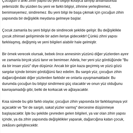
Çocuğun o anki zihin yapısı bu yeni bilgiyi kolayca tanıyıp anlamasında
yetersizdir. Bu yüzden bu yeni ve farklı bilgiyi, zihnine yerleştiremez,
benimseyemez, sindiremez. Bu yeni bilgi ile başa çıkmak için çocuğun zihin
yapısında bir değişiklik meydana gelmeye başlar.
Çocuk zamanla bu yeni bilgiyi de sindirecek şekilde gelişir. Bu değişiklikle
çocuk zihinsel gelişiminde bir adım ileriye gidecektir! Çünkü zihni yapısı
farklılaşmış, değişmiş ve yeni bilgileri alabilir hale gelmiştir.
Bir örnek verecek olursak, bebek önce annesinin yüzünü diğer yüzlerden ayırır
ve zamanla birçok yüzü tanır ve benimser. Adeta, her yeni yüz gördüğünde "Bu
da bir insan yüzü" diye düşünür. Ancak bir gün kaza geçirmiş ve yüzü gözü
sargılar içinde birisini gördüğünü farz edelim. Bu sargılı yüz, çocuğun zihin
dağarcığındaki diğer yüzlerden farklıdır ve onlarla uyuşmamaktadır. Bu
durumda çocuğun bu bilgiyi sindirmesi güç olacaktır ve onun yüz olduğunu
kavrayamadığı gibi, belki de korkacak ve ağlayacaktır.
Kısa sürede bu gibi farklı olaylar, çocuğun zihin yapısında bir farklılaşmaya yol
açacaktır ve "bir de sargılı, sakat yüzler varmış" dercesine düşünmeye
başlayacaktır. İşte bu şekilde çevreden gelen bilgileri, ya var olan zihin yapısı
içinde, ya da zihin yapısında değişiklikler yaparak, dağarcığına katan çocuk,
zekâsını geliştirecektir.