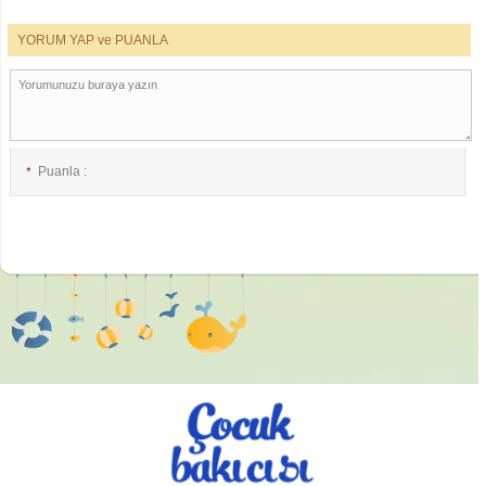
YORUM YAP ve PUANLA
Puanla :
*
E-posta :
*
İsim :
*