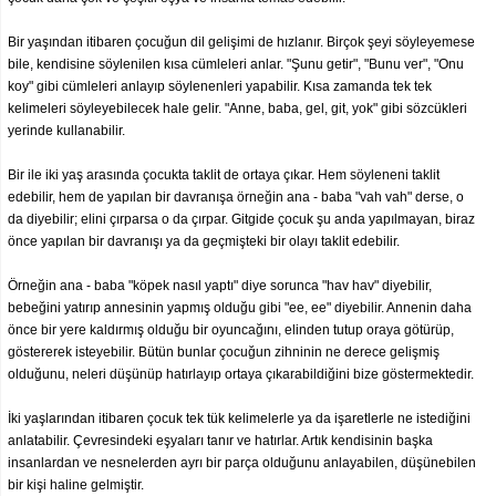
Bir yaşından itibaren çocuğun dil gelişimi de hızlanır. Birçok şeyi söyleyemese
bile, kendisine söylenilen kısa cümleleri anlar. "Şunu getir", "Bunu ver", "Onu
koy" gibi cümleleri anlayıp söylenenleri yapabilir. Kısa zamanda tek tek
kelimeleri söyleyebilecek hale gelir. "Anne, baba, gel, git, yok" gibi sözcükleri
yerinde kullanabilir.
Bir ile iki yaş arasında çocukta taklit de ortaya çıkar. Hem söyleneni taklit
edebilir, hem de yapılan bir davranışa örneğin ana - baba "vah vah" derse, o
da diyebilir; elini çırparsa o da çırpar. Gitgide çocuk şu anda yapılmayan, biraz
önce yapılan bir davranışı ya da geçmişteki bir olayı taklit edebilir.
Örneğin ana - baba "köpek nasıl yaptı" diye sorunca "hav hav" diyebilir,
bebeğini yatırıp annesinin yapmış olduğu gibi "ee, ee" diyebilir. Annenin daha
önce bir yere kaldırmış olduğu bir oyuncağını, elinden tutup oraya götürüp,
göstererek isteyebilir. Bütün bunlar çocuğun zihninin ne derece gelişmiş
olduğunu, neleri düşünüp hatırlayıp ortaya çıkarabildiğini bize göstermektedir.
İki yaşlarından itibaren çocuk tek tük kelimelerle ya da işaretlerle ne istediğini
anlatabilir. Çevresindeki eşyaları tanır ve hatırlar. Artık kendisinin başka
insanlardan ve nesnelerden ayrı bir parça olduğunu anlayabilen, düşünebilen
bir kişi haline gelmiştir.