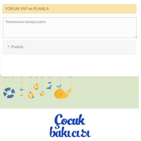
YORUM YAP ve PUANLA
Puanla :
*
E-posta :
*
İsim :
*