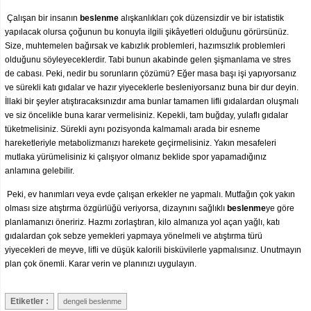
Çalışan bir insanın
beslenme
alışkanlıkları çok düzensizdir ve bir istatistik
yapılacak olursa çoğunun bu konuyla ilgili şikâyetleri olduğunu görürsünüz.
Size, muhtemelen bağırsak ve kabızlık problemleri, hazımsızlık problemleri
olduğunu söyleyeceklerdir. Tabi bunun akabinde gelen şişmanlama ve stres
de cabası. Peki, nedir bu sorunların çözümü? Eğer masa başı işi yapıyorsanız
ve sürekli katı gıdalar ve hazır yiyeceklerle besleniyorsanız buna bir dur deyin.
İllaki bir şeyler atıştıracaksınızdır ama bunlar tamamen lifli gıdalardan oluşmalı
ve siz öncelikle buna karar vermelisiniz. Kepekli, tam buğday, yulaflı gıdalar
tüketmelisiniz. Sürekli aynı pozisyonda kalmamalı arada bir esneme
hareketleriyle metabolizmanızı harekete geçirmelisiniz. Yakın mesafeleri
mutlaka yürümelisiniz ki çalışıyor olmanız beklide spor yapamadığınız
anlamına gelebilir.
Peki, ev hanımları veya evde çalışan erkekler ne yapmalı. Mutfağın çok yakın
olması size atıştırma özgürlüğü veriyorsa, dizaynını sağlıklı
beslenme
ye göre
planlamanızı öneririz. Hazmı zorlaştıran, kilo almanıza yol açan yağlı, katı
gıdalardan çok sebze yemekleri yapmaya yönelmeli ve atıştırma türü
yiyecekleri de meyve, lifli ve düşük kalorili bisküvilerle yapmalısınız. Unutmayın
plan çok önemli. Karar verin ve planınızı uygulayın.
Etiketler :
dengeli beslenme