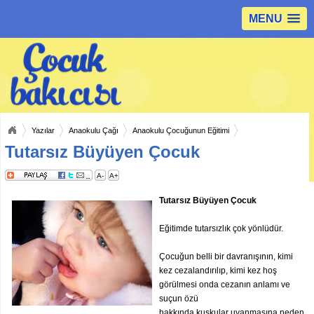
MENU
Yazılar
Anaokulu Çağı
Anaokulu Çocuğunun Eğitimi
Tutarsız Büyüyen Çocuk
A-
A+
Tutarsız Büyüyen Çocuk
Eğitimde tutarsızlık çok yönlüdür.
Çocuğun belli bir davranışının, kimi
kez cezalandırılıp, kimi kez hoş
görülmesi onda cezanın anlamı ve
suçun özü
hakkında kuşkular uyanmasına neden