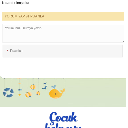
kazandırılmış olur.
YORUM YAP ve PUANLA
Puanla :
*
E-posta :
*
İsim :
*