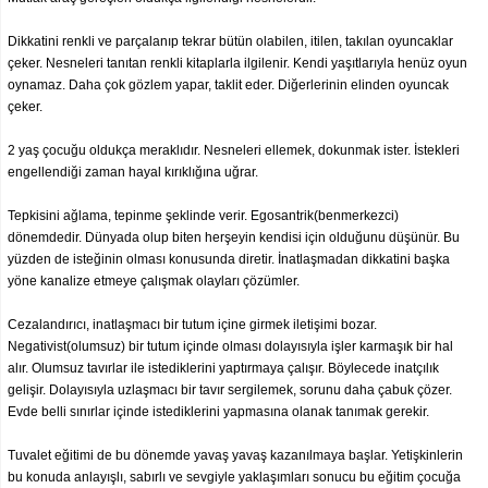
Dikkatini renkli ve parçalanıp tekrar bütün olabilen, itilen, takılan oyuncaklar
çeker. Nesneleri tanıtan renkli kitaplarla ilgilenir. Kendi yaşıtlarıyla henüz oyun
oynamaz. Daha çok gözlem yapar, taklit eder. Diğerlerinin elinden oyuncak
çeker.
2 yaş çocuğu oldukça meraklıdır. Nesneleri ellemek, dokunmak ister. İstekleri
engellendiği zaman hayal kırıklığına uğrar.
Tepkisini ağlama, tepinme şeklinde verir. Egosantrik(benmerkezci)
dönemdedir. Dünyada olup biten herşeyin kendisi için olduğunu düşünür. Bu
yüzden de isteğinin olması konusunda diretir. İnatlaşmadan dikkatini başka
yöne kanalize etmeye çalışmak olayları çözümler.
Cezalandırıcı, inatlaşmacı bir tutum içine girmek iletişimi bozar.
Negativist(olumsuz) bir tutum içinde olması dolayısıyla işler karmaşık bir hal
alır. Olumsuz tavırlar ile istediklerini yaptırmaya çalışır. Böylecede inatçılık
gelişir. Dolayısıyla uzlaşmacı bir tavır sergilemek, sorunu daha çabuk çözer.
Evde belli sınırlar içinde istediklerini yapmasına olanak tanımak gerekir.
Tuvalet eğitimi de bu dönemde yavaş yavaş kazanılmaya başlar. Yetişkinlerin
bu konuda anlayışlı, sabırlı ve sevgiyle yaklaşımları sonucu bu eğitim çocuğa