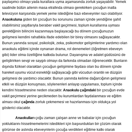
paylaşımcı olmayı yada kurallara uyma aşamasında zorluk yaşayabilir. Yemek
saatinde bütün ailenin masa etrafında olması gerekirken çocuğun inatla
televizyon karşısında yemek yeme istediğine bazı ebeveynler razı olabiliyor.
Anaokuluna
giden bir çocuğun bu sorununu zaman içinde yendiğine şahit
olabilirsiniz yaşıtlarıyla beraber vakit geçirmesi, toplum kurallarına uyması
gerektiğinin bilincini kazanmaya başlayacağı bu dönem çocuğunuzun
gelişmesi kendini rahatlıkla ifade edebilen bir birey olmasını sağlayacaktır.
Bunun yanında sosyal, psikolojik, zeka, psikomotor gelişimlerine yardımcı olan
anaokulu eğitimi içinde oynanan drama, rol denemeleri (öğretmen ebeveyn
gibi) lider olma özelliğine katkıda bulunur. Dayanışma ve adalet güdüsünü de
geliştirirken sevgi ve saygılı olmayı da farkında olmadan öğrenecektir. Bunların
dışında fiziksel olaraktan çocuğun gelişimine faydası olan bu dönem içinde
hareket uyumu vücut esnekliği sağlayacağı gibi vücudun orantılı ve düzgün
gelişmesi de yardımcı olacaktır. Bunun yanında kelime dağarcığının gelişmesi
etkili ve düzgün konuşması, söylenenleri anlayıp uygulaması, toplum içinde
kendini hissetmesine neden olacaktır.
Anaokulu
çağındaki
bir çocuğun evde
vakit geçirmesi yerine gecikmeden bu kurumlardan faydalanması ve eğitim
alması okul
çağında
zorluk çekmemesi ve hazırlanması için oldukça yol
gösterici olacaktır.
Anaokulları
çoğu zaman çalışan anne ve babalar için çocuğun
yokluklarını hissetmemelerini istedikleri için başvurdukları bir çözüm olarak
görünse de aslında ebeveynlerin çocuğa verdikleri eğitime katkı olarak