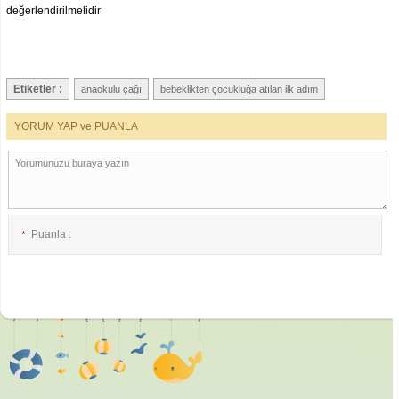
değerlendirilmelidir
Etiketler :
anaokulu çağı
bebeklikten çocukluğa atılan ilk adım
YORUM YAP ve PUANLA
Puanla :
*
E-posta :
*
İsim :
*