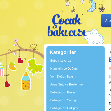
Ana
Kategoriler
Bebek İstiyoruz
Hamilelik ve Doğum
Yeni Doğan Bakımı
E
ç
Anne Sütü ve Beslenme
B
Bebeğinizin Bakımı
b
Bebeğinizin Sağlığı
T
Bebeğinizin Gelişimi
ç