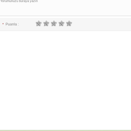
Puanla :
*
E-posta :
*
İsim :
*