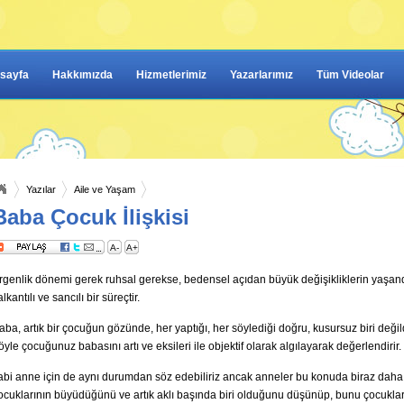
sayfa
Hakkımızda
Hizmetlerimiz
Yazarlarımız
Tüm Videolar
Yazılar
Aile ve Yaşam
Baba Çocuk İlişkisi
A-
A+
rgenlik dönemi gerek ruhsal gerekse, bedensel açıdan büyük değişikliklerin yaşand
alkantılı ve sancılı bir süreçtir.
aba, artık bir çocuğun gözünde, her yaptığı, her söylediği doğru, kusursuz biri deği
öyle çocuğunuz babasını artı ve eksileri ile objektif olarak algılayarak değerlendirir.
abi anne için de aynı durumdan söz edebiliriz ancak anneler bu konuda biraz daha 
ocuklarının büyüdüğünü ve artık aklı başında biri olduğunu düşünüp, bunu çocukla