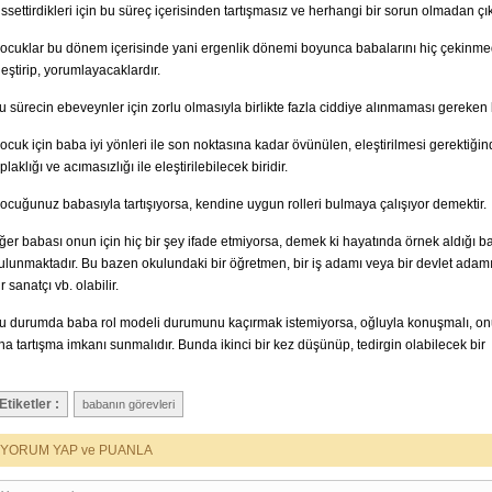
issettirdikleri için bu süreç içerisinden tartışmasız ve herhangi bir sorun olmadan çıka
ocuklar bu dönem içerisinde yani ergenlik dönemi boyunca babalarını hiç çekinmed
leştirip, yorumlayacaklardır.
u sürecin ebeveynler için zorlu olmasıyla birlikte fazla ciddiye alınmaması gereken
ocuk için baba iyi yönleri ile son noktasına kadar övünülen, eleştirilmesi gerektiği
ıplaklığı ve acımasızlığı ile eleştirilebilecek biridir.
ocuğunuz babasıyla tartışıyorsa, kendine uygun rolleri bulmaya çalışıyor demektir.
ğer babası onun için hiç bir şey ifade etmiyorsa, demek ki hayatında örnek aldığı b
ulunmaktadır. Bu bazen okulundaki bir öğretmen, bir iş adamı veya bir devlet adamı 
ir sanatçı vb. olabilir.
u durumda baba rol modeli durumunu kaçırmak istemiyorsa, oğluyla konuşmalı, on
na tartışma imkanı sunmalıdır. Bunda ikinci bir kez düşünüp, tedirgin olabilecek bir
Etiketler :
babanın görevleri
YORUM YAP ve PUANLA