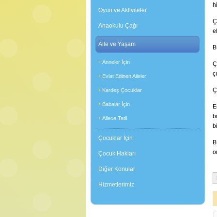
h
Oyun ve Aktiviteler
Ç
Anaokulu Çağı
e
Aile ve Yaşam
B
Anneler İçin
Ç
ç
Evlat Edinen Aileler
Ç
Kardeş Çocuklar
Babalar İçin
E
b
Ailece Tatil
b
Çocuklar İçin
B
o
Çocuk Hakları
Diğer Konular
Hizmetlerimiz