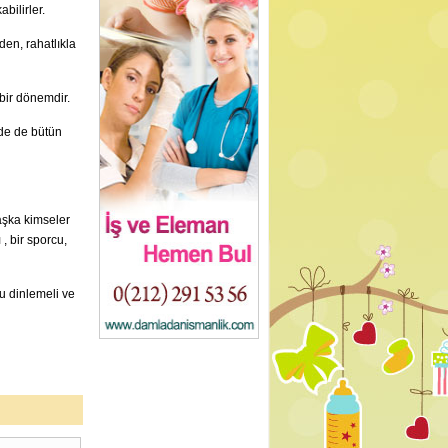
bilirler.
en, rahatlıkla
 bir dönemdir.
nde de bütün
aşka kimseler
, bir sporcu,
u dinlemeli ve