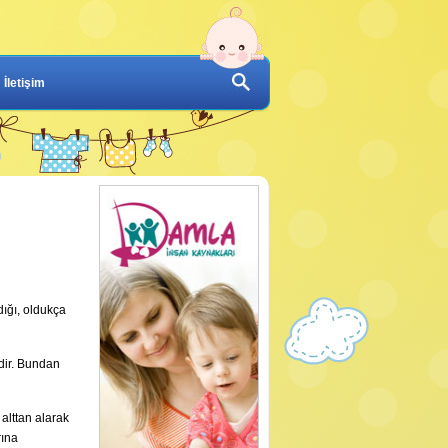
İletişim
ığı, oldukça
ldir. Bundan
alttan alarak
rına