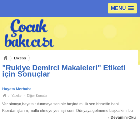
MENU
Etiketler
"Rukiye Demirci Makaleleri" Etiketi
için Sonuçlar
Hayata Merhaba
Yazılar
Diğer Konular
Var olmaya,hayata tutunmaya seninle başladım. İlk sen hissettin beni.
Kıpırdanışlarım, mutlu etmeye yetmişti seni. Dünyaya gelmeme başka kim bu
kadar sevinebilirdi ki. Hayatın boyunca kendine göstermediğin özeni, tanrıdan
Devamını Oku
sana emanet