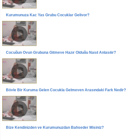
Kurumunuza Kaç Yaş Grubu Çocuklar Geliyor?
Videolar
Röportajlar
Özgün AYVAZ Röportajı
Çocuğun Oyun Grubuna Gitmeye Hazır Olduğu Nasıl Anlaşılır?
Videolar
Röportajlar
Özgün AYVAZ Röportajı
Böyle Bir Kuruma Gelen Çocukla Gelmeyen Arasındaki Fark Nedir?
Videolar
Röportajlar
Özgün AYVAZ Röportajı
Bize Kendinizden ve Kurumunuzdan Bahseder Misiniz?
Videolar
Röportajlar
Özgün AYVAZ Röportajı