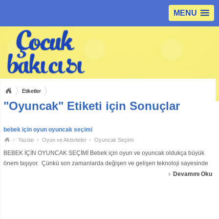
MENU
Etiketler
"Oyuncak" Etiketi için Sonuçlar
bebek için oyun oyuncak seçimi
Yazılar
Oyun ve Aktiviteler
Oyuncak Seçimi
BEBEK İÇİN OYUNCAK SEÇİMİ Bebek için oyun ve oyuncak oldukça büyük
önem taşıyor. Çünkü son zamanlarda değişen ve gelişen teknoloji sayesinde
birçok farklı oyuncak üretilmiştir. Fakat bu oyuncaklar fiziksel zihinsel
Devamını Oku
problemler e yol aç