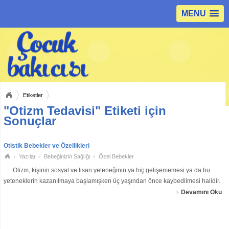
MENU
Etiketler
"Otizm Tedavisi" Etiketi için
Sonuçlar
Otistik Bebekler ve Özellikleri
Yazılar
Bebeğinizin Sağlığı
Özel Bebekler
Otizm, kişinin sosyal ve lisan yeteneğinin ya hiç gelişememesi ya da bu
yeteneklerin kazanılmaya başlamışken üç yaşından önce kaybedilmesi halidir.
Otizm teşhisi her zaman önce anneler
Devamını Oku