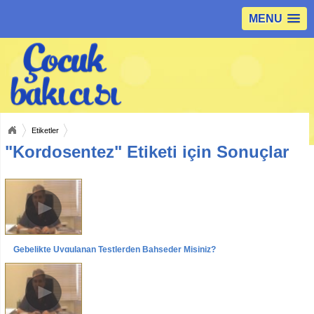
MENU
Etiketler
"Kordosentez" Etiketi için Sonuçlar
Gebelikte Uygulanan Testlerden Bahseder Misiniz?
Videolar
Röportajlar
Prof. Dr. Recep Has Röportajı