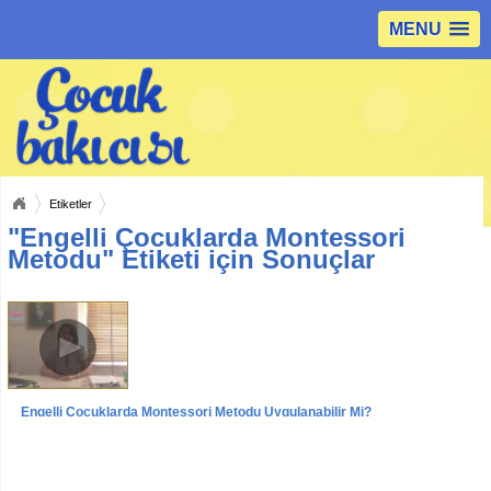
MENU
Etiketler
"Engelli Çocuklarda Montessori
Metodu" Etiketi için Sonuçlar
Engelli Çocuklarda Montessori Metodu Uygulanabilir Mi?
Videolar
Röportajlar
Uzm.Pedogog Belgin Temur