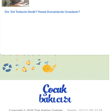
Diş Teli Tedavisi Nedir? Hangi Durumlarda Uygulanır?
Videolar
Röportajlar
Yrd. Doç. Dr. Sertaç PEKER
Copyright © 2026 Tüm Hakları Saklıdır.
Telefon : 0(212) 291 53 56