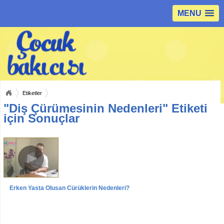
MENU
Etiketler
"Diş Çürümesinin Nedenleri" Etiketi
için Sonuçlar
Erken Yaşta Oluşan Çürüklerin Nedenleri?
Videolar
Röportajlar
Yrd. Doç. Dr. Sertaç PEKER