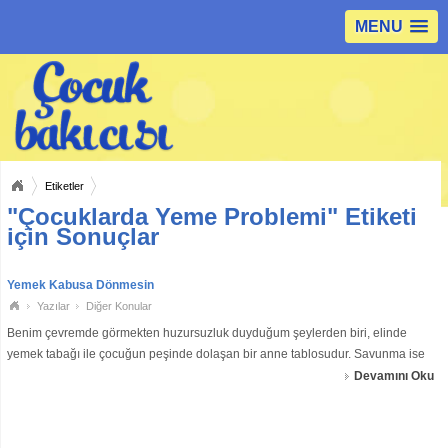
MENU
Etiketler
"Çocuklarda Yeme Problemi" Etiketi
için Sonuçlar
Yemek Kabusa Dönmesin
Yazılar
Diğer Konular
Benim çevremde görmekten huzursuzluk duyduğum şeylerden biri, elinde
yemek tabağı ile çocuğun peşinde dolaşan bir anne tablosudur. Savunma ise
hep aynıdır “Ben yedirmezsem aklına bile gelmiyor yemek.” Bunu her
Devamını Oku
gördüğümde, bir ya